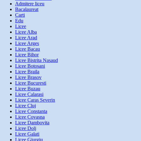
Admitere liceu
Bacalaureat
Carti
Edu
Licee
Licee Alba
Licee Arad
Licee Arges
Licee Bacau
Licee Bihor
Licee Bistrita Nasaud
Licee Botosani
Licee Braila
Licee Brasov
Licee Bucuresti
Licee Buzau
Licee Calarasi
Licee Caras Severin
Licee Cluj
Licee Constanta
Licee Covasna
Licee Dambovita
Licee Dolj
Licee Galati
Licee Giurgiu