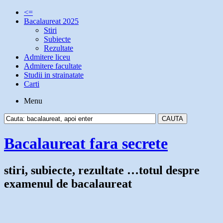
<=
Bacalaureat 2025
Stiri
Subiecte
Rezultate
Admitere liceu
Admitere facultate
Studii in strainatate
Carti
Menu
Bacalaureat fara secrete
stiri, subiecte, rezultate …totul despre
examenul de bacalaureat