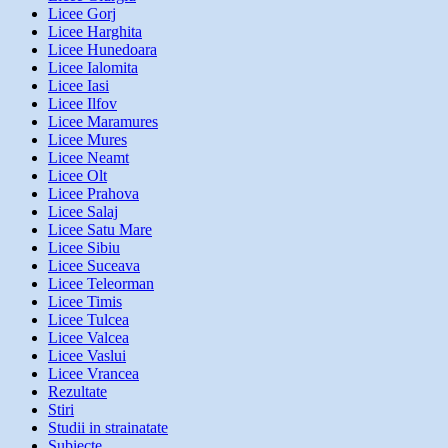
Licee Gorj
Licee Harghita
Licee Hunedoara
Licee Ialomita
Licee Iasi
Licee Ilfov
Licee Maramures
Licee Mures
Licee Neamt
Licee Olt
Licee Prahova
Licee Salaj
Licee Satu Mare
Licee Sibiu
Licee Suceava
Licee Teleorman
Licee Timis
Licee Tulcea
Licee Valcea
Licee Vaslui
Licee Vrancea
Rezultate
Stiri
Studii in strainatate
Subiecte