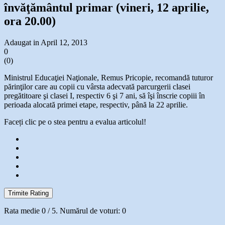
învăţământul primar (vineri, 12 aprilie,
ora 20.00)
Adaugat in April 12, 2013
0
(
0
)
Ministrul Educaţiei Naţionale, Remus Pricopie, recomandă tuturor
părinţilor care au copii cu vârsta adecvată parcurgerii clasei
pregătitoare şi clasei I, respectiv 6 şi 7 ani, să îşi înscrie copiii în
perioada alocată primei etape, respectiv, până la 22 aprilie.
Faceți clic pe o stea pentru a evalua articolul!
Trimite Rating
Rata medie
0
/ 5. Numărul de voturi:
0