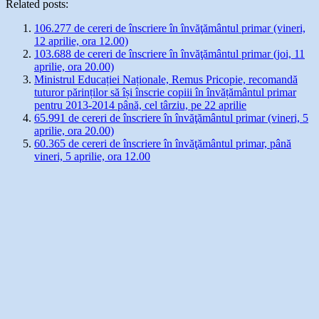
Related posts:
106.277 de cereri de înscriere în învăţământul primar (vineri,
12 aprilie, ora 12.00)
103.688 de cereri de înscriere în învăţământul primar (joi, 11
aprilie, ora 20.00)
Ministrul Educației Naționale, Remus Pricopie, recomandă
tuturor părinților să își înscrie copiii în învățământul primar
pentru 2013-2014 până, cel târziu, pe 22 aprilie
65.991 de cereri de înscriere în învăţământul primar (vineri, 5
aprilie, ora 20.00)
60.365 de cereri de înscriere în învăţământul primar, până
vineri, 5 aprilie, ora 12.00