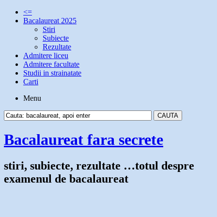
<=
Bacalaureat 2025
Stiri
Subiecte
Rezultate
Admitere liceu
Admitere facultate
Studii in strainatate
Carti
Menu
Bacalaureat fara secrete
stiri, subiecte, rezultate …totul despre
examenul de bacalaureat