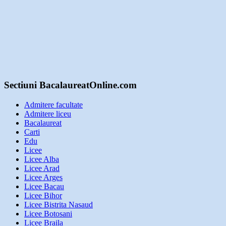
Sectiuni BacalaureatOnline.com
Admitere facultate
Admitere liceu
Bacalaureat
Carti
Edu
Licee
Licee Alba
Licee Arad
Licee Arges
Licee Bacau
Licee Bihor
Licee Bistrita Nasaud
Licee Botosani
Licee Braila