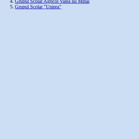
Grupul Scolar Agricol Valea lui Mihai
Grupul Scolar "Unirea"