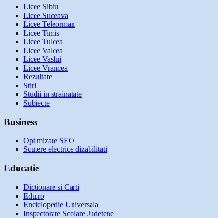
Licee Sibiu
Licee Suceava
Licee Teleorman
Licee Timis
Licee Tulcea
Licee Valcea
Licee Vaslui
Licee Vrancea
Rezultate
Stiri
Studii in strainatate
Subiecte
Business
Optimizare SEO
Scutere electrice dizabilitati
Educatie
Dictionare si Carti
Edu.ro
Enciclopedie Universala
Inspectorate Scolare Judetene