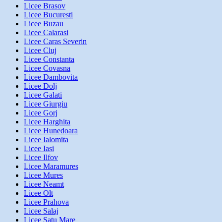
Licee Brasov
Licee Bucuresti
Licee Buzau
Licee Calarasi
Licee Caras Severin
Licee Cluj
Licee Constanta
Licee Covasna
Licee Dambovita
Licee Dolj
Licee Galati
Licee Giurgiu
Licee Gorj
Licee Harghita
Licee Hunedoara
Licee Ialomita
Licee Iasi
Licee Ilfov
Licee Maramures
Licee Mures
Licee Neamt
Licee Olt
Licee Prahova
Licee Salaj
Licee Satu Mare