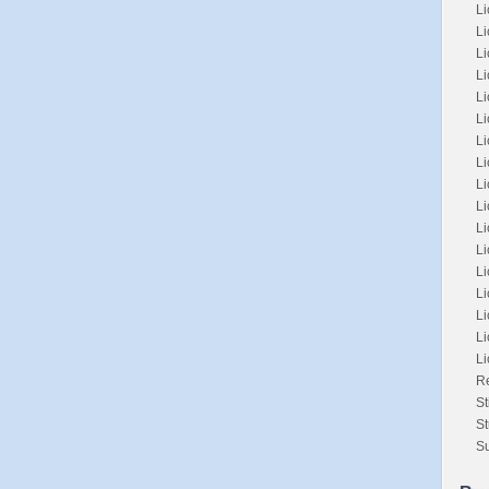
Li
Li
L
L
L
Li
L
Li
Li
Li
L
L
Li
Li
Li
Li
L
Re
St
St
Su