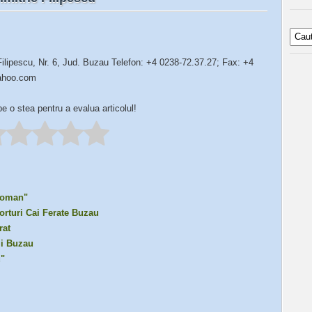
Filipescu, Nr. 6, Jud. Buzau Telefon: +4 0238-72.37.27; Fax: +4
yahoo.com
pe o stea pentru a evalua articolul!
iloman"
orturi Cai Ferate Buzau
rat
ii Buzau
u"