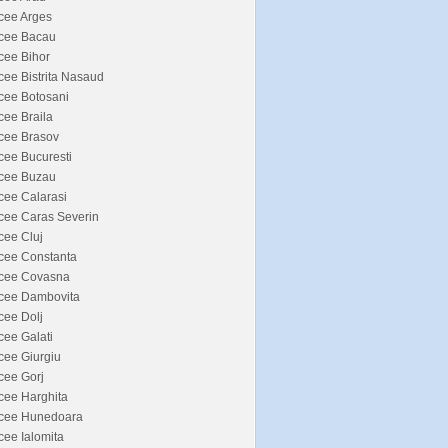
cee Arges
icee Bacau
cee Bihor
cee Bistrita Nasaud
cee Botosani
cee Braila
cee Brasov
cee Bucuresti
icee Buzau
cee Calarasi
cee Caras Severin
cee Cluj
cee Constanta
icee Covasna
icee Dambovita
cee Dolj
cee Galati
cee Giurgiu
cee Gorj
cee Harghita
icee Hunedoara
cee Ialomita