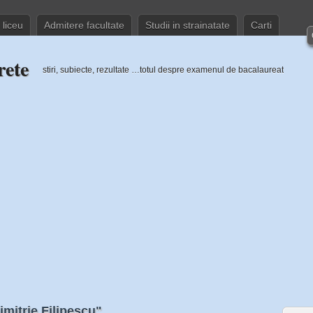
 liceu
Admitere facultate
Studii in strainatate
Carti
rete
stiri, subiecte, rezultate …totul despre examenul de bacalaureat
mitrie Filipescu"