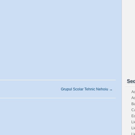
Sec
Grupul Scolar Tehnic Nehoiu
→
Ad
Ad
Ba
Ca
E
Li
Li
Li