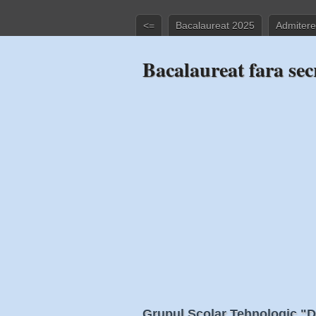
<=
Bacalaureat 2025
Admitere
Bacalaureat fara sec
Grupul Scolar Tehnologic "Di