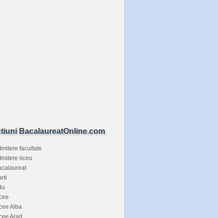
tiuni BacalaureatOnline.com
mitere facultate
mitere liceu
calaureat
rti
du
cee
cee Alba
cee Arad