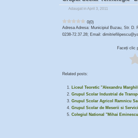
Adaugat in April 3, 2011
0
(
0
)
Adresa Adresa: Municipiul Buzau, Str. D. 
0238-72.37.28; Email: dimitriefilipescu@
Faceți clic 
Related posts:
Liceul Teoretic "Alexandru Margh
Grupul Scolar Industrial de Transp
Grupul Scolar Agricol Ramnicu Sa
Grupul Scolar de Meserii si Servic
Colegiul National "Mihai Eminesc