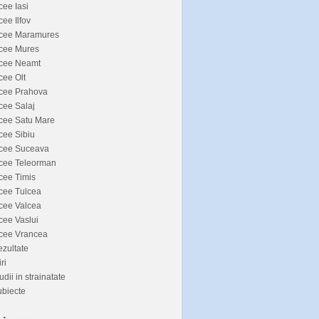
cee Iasi
cee Ilfov
icee Maramures
icee Mures
icee Neamt
cee Olt
icee Prahova
cee Salaj
cee Satu Mare
cee Sibiu
icee Suceava
icee Teleorman
cee Timis
cee Tulcea
cee Valcea
cee Vaslui
icee Vrancea
zultate
iri
udii in strainatate
biecte