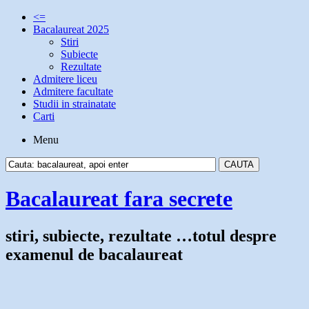
<=
Bacalaureat 2025
Stiri
Subiecte
Rezultate
Admitere liceu
Admitere facultate
Studii in strainatate
Carti
Menu
Bacalaureat fara secrete
stiri, subiecte, rezultate …totul despre
examenul de bacalaureat