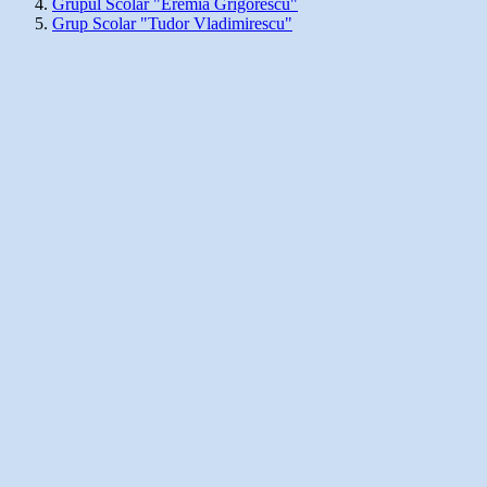
Grupul Scolar "Eremia Grigorescu"
Grup Scolar "Tudor Vladimirescu"