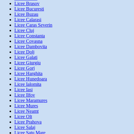
Licee Brasov
Licee Bucuresti
Licee Buzau
Licee Calarasi
Licee Caras Severin
Licee Cluj
Licee Constanta
Licee Covasna
Licee Dambovita
Licee Dolj
Licee Galati
Licee Giurgiu
Licee Gorj
Licee Harghita
Licee Hunedoara
Licee Ialomita
Licee Iasi
Licee Ilfov
Licee Maramures
Licee Mures
Licee Neamt
Licee Olt
Licee Prahova
Licee Salaj
Licee Satu Mare