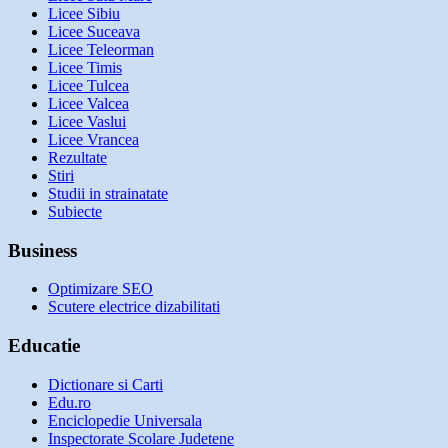
Licee Sibiu
Licee Suceava
Licee Teleorman
Licee Timis
Licee Tulcea
Licee Valcea
Licee Vaslui
Licee Vrancea
Rezultate
Stiri
Studii in strainatate
Subiecte
Business
Optimizare SEO
Scutere electrice dizabilitati
Educatie
Dictionare si Carti
Edu.ro
Enciclopedie Universala
Inspectorate Scolare Judetene