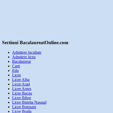
Sectiuni BacalaureatOnline.com
Admitere facultate
Admitere liceu
Bacalaureat
Carti
Edu
Licee
Licee Alba
Licee Arad
Licee Arges
Licee Bacau
Licee Bihor
Licee Bistrita Nasaud
Licee Botosani
Licee Braila