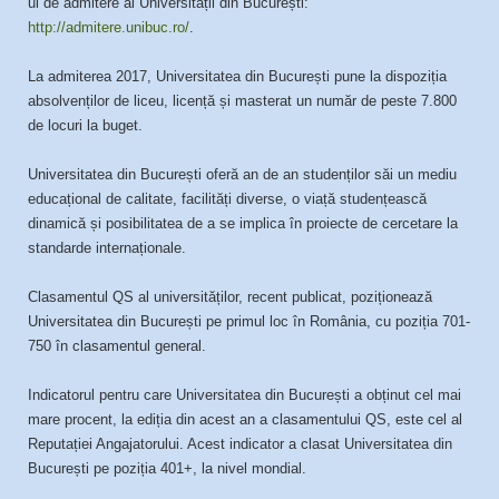
ul de admitere al Universității din București:
http://admitere.unibuc.ro/
.
La admiterea 2017, Universitatea din București pune la dispoziția
absolvenților de liceu, licență și masterat un număr de peste 7.800
de locuri la buget.
Universitatea din București oferă an de an studenților săi un mediu
educațional de calitate, facilități diverse, o viață studențească
dinamică și posibilitatea de a se implica în proiecte de cercetare la
standarde internaționale.
Clasamentul QS al universităților, recent publicat, poziționează
Universitatea din București pe primul loc în România, cu poziția 701-
750 în clasamentul general.
Indicatorul pentru care Universitatea din București a obținut cel mai
mare procent, la ediția din acest an a clasamentului QS, este cel al
Reputației Angajatorului. Acest indicator a clasat Universitatea din
București pe poziția 401+, la nivel mondial.