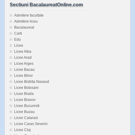
Sectiuni BacalaureatOnline.com
Admitere facultate
Admitere liceu
Bacalaureat
Carti
Edu
Licee
Licee Alba
Licee Arad
Licee Arges
Licee Bacau
Licee Bihor
Licee Bistrita Nasaud
Licee Botosani
Licee Braila
Licee Brasov
Licee Bucuresti
Licee Buzau
Licee Calarasi
Licee Caras Severin
Licee Cluj