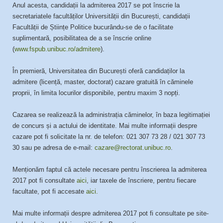
Anul acesta, candidații la admiterea 2017 se pot înscrie la
secretariatele facultăților Universității din București, candidații
Facultății de Științe Politice bucurându-se de o facilitate
suplimentară, posibilitatea de a se înscrie online
(
www.fspub.unibuc.ro/admitere
).
În premieră, Universitatea din București oferă candidaților la
admitere (licență, master, doctorat) cazare gratuită în căminele
proprii, în limita locurilor disponibile, pentru maxim 3 nopți.
Cazarea se realizează la administrația căminelor, în baza legitimației
de concurs și a actului de identitate. Mai multe informații despre
cazare pot fi solicitate la nr. de telefon: 021 307 73 28 / 021 307 73
30 sau pe adresa de e-mail:
cazare@rectorat.unibuc.ro
.
Menționăm faptul că actele necesare pentru înscrierea la admiterea
2017 pot fi consultate
aici
, iar taxele de înscriere, pentru fiecare
facultate, pot fi accesate
aici.
Mai multe informații despre admiterea 2017 pot fi consultate pe site-