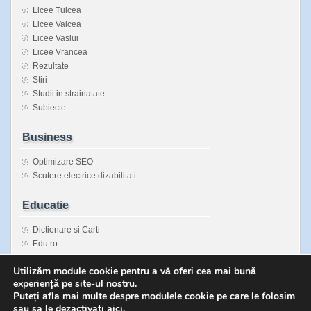
Licee Tulcea
Licee Valcea
Licee Vaslui
Licee Vrancea
Rezultate
Stiri
Studii in strainatate
Subiecte
Business
Optimizare SEO
Scutere electrice dizabilitati
Educatie
Dictionare si Carti
Edu.ro
Enciclopedie Universala
Utilizăm module cookie pentru a vă oferi cea mai bună
Inspectorate Scolare Judetene
experiență pe site-ul nostru.
Sanatatea copiilor
Puteți afla mai multe despre modulele cookie pe care le folosim
sau sa le dezactivați
aici
.