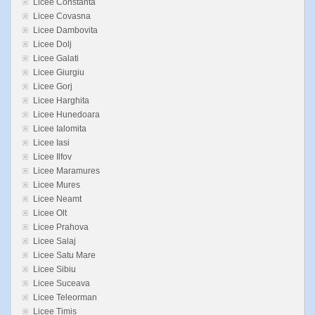
Licee Constanta
Licee Covasna
Licee Dambovita
Licee Dolj
Licee Galati
Licee Giurgiu
Licee Gorj
Licee Harghita
Licee Hunedoara
Licee Ialomita
Licee Iasi
Licee Ilfov
Licee Maramures
Licee Mures
Licee Neamt
Licee Olt
Licee Prahova
Licee Salaj
Licee Satu Mare
Licee Sibiu
Licee Suceava
Licee Teleorman
Licee Timis