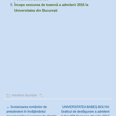
Începe sesiunea de toamnă a admiterii 2016 la
Universitatea din București
Admitere facultate
←
Scolarizarea românilor de
UNIVERSITATEA BABEŞ-BOLYAI:
pretutindeni în învățământul
Graficul de desfăşurare a admiterii