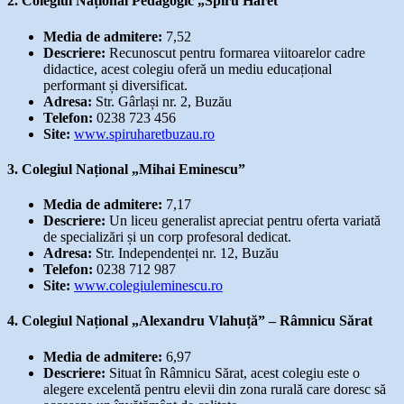
2. Colegiul Național Pedagogic „Spiru Haret”
Media de admitere:
7,52
Descriere:
Recunoscut pentru formarea viitoarelor cadre
didactice, acest colegiu oferă un mediu educațional
performant și diversificat.
Adresa:
Str. Gârlași nr. 2, Buzău
Telefon:
0238 723 456
Site:
www.spiruharetbuzau.ro
3. Colegiul Național „Mihai Eminescu”
Media de admitere:
7,17
Descriere:
Un liceu generalist apreciat pentru oferta variată
de specializări și un corp profesoral dedicat.
Adresa:
Str. Independenței nr. 12, Buzău
Telefon:
0238 712 987
Site:
www.colegiuleminescu.ro
4. Colegiul Național „Alexandru Vlahuță” – Râmnicu Sărat
Media de admitere:
6,97
Descriere:
Situat în Râmnicu Sărat, acest colegiu este o
alegere excelentă pentru elevii din zona rurală care doresc să