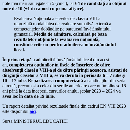
note mai mari sau egale cu 5 (cinci), iar
64 de candidați au obținut
note de 10 (+1 în raport cu prima afișare).
Evaluarea Națională a elevilor de clasa a VIII-a
reprezintă modalitatea de evaluare sumativă externă a
competențelor dobândite pe parcursul învățământului
gimnazial.
Media de admitere, calculată pe baza
rezultatelor obținute la evaluarea națională,
constituie criteriu pentru admiterea în învățământul
liceal.
În prima etapă
a admiterii în învățământul liceal din acest
an,
completarea opțiunilor în fișele de înscriere de către
absolvenții clasei a VIII-a și de către părinții acestora, asistați de
diriginții claselor a VIII-a, se va derula în perioada
6 – 7 iulie și
10 – 17 iulie
. Repartizarea computerizată
a candidaților din seria
curentă, precum și a celor din seriile anterioare care nu împlinesc 18
ani până la data începerii cursurilor anului școlar 2023 – 2024
va
avea loc în data de
19 iulie
.
Un raport detaliat privind rezultatele finale din cadrul EN VIII 2023
este disponibil
aici
.
Sursa MINISTERUL EDUCATIEI