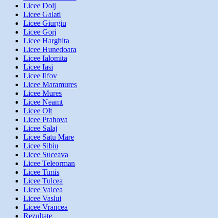
Licee Dolj
Licee Galati
Licee Giurgiu
Licee Gorj
Licee Harghita
Licee Hunedoara
Licee Ialomita
Licee Iasi
Licee Ilfov
Licee Maramures
Licee Mures
Licee Neamt
Licee Olt
Licee Prahova
Licee Salaj
Licee Satu Mare
Licee Sibiu
Licee Suceava
Licee Teleorman
Licee Timis
Licee Tulcea
Licee Valcea
Licee Vaslui
Licee Vrancea
Rezultate