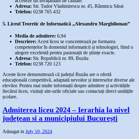
acceseze un învățământ de calitate.
Adresa:
Str. Tudor Vladimirescu nr. 45, Râmnicu Sărat
Telefon:
0238 765 432
5. Liceul Teoretic de Informatică „Alexandru Marghiloman”
Media de admitere:
6,94
Descriere:
Acest liceu se concentrează pe formarea
competențelor în domeniul informaticii și tehnologiei, fiind o
alegere excelentă pentru pasionații de științe exacte.
Adresa:
Str. Republicii nr. 89, Buzău
Telefon:
0238 720 123
Aceste licee demonstrează că județul Buzău are o ofertă
educațională competitivă, adaptată nevoilor și intereselor diverse ale
elevilor. Pentru mai multe informații despre admitere și activitățile
fiecărui liceu, vizitați site-urile oficiale sau contactați direct unitățile
școlare.
Admiterea liceu 2024 – Ierarhia la nivel
judeţean si a municipiului Bucureşti
Adaugat in
July 10, 2024