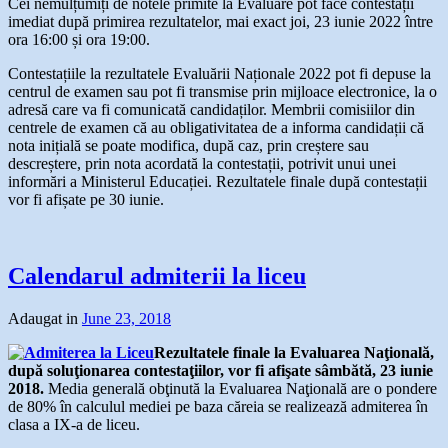
Cei nemulțumiți de notele primite la Evaluare pot face contestații
imediat după primirea rezultatelor, mai exact joi, 23 iunie 2022 între
ora 16:00 și ora 19:00.
Contestațiile la rezultatele Evaluării Naționale 2022 pot fi depuse la
centrul de examen sau pot fi transmise prin mijloace electronice, la o
adresă care va fi comunicată candidaților. Membrii comisiilor din
centrele de examen că au obligativitatea de a informa candidații că
nota inițială se poate modifica, după caz, prin creștere sau
descreștere, prin nota acordată la contestații, potrivit unui unei
informări a Ministerul Educației. Rezultatele finale după contestații
vor fi afișate pe 30 iunie.
Calendarul admiterii la liceu
Adaugat in
June 23, 2018
Rezultatele finale la Evaluarea Naţională,
după soluţionarea contestaţiilor, vor fi afişate sâmbătă, 23 iunie
2018.
Media generală obţinută la Evaluarea Naţională are o pondere
de 80% în calculul mediei pe baza căreia se realizează admiterea în
clasa a IX-a de liceu.