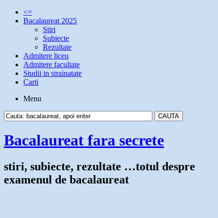
<=
Bacalaureat 2025
Stiri
Subiecte
Rezultate
Admitere liceu
Admitere facultate
Studii in strainatate
Carti
Menu
Bacalaureat fara secrete
stiri, subiecte, rezultate …totul despre
examenul de bacalaureat