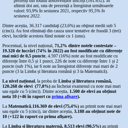
prezenți din totalul absolvenților înscriși (161.652). În
ultimii doi ani, rata de prezență a înregistrat următoarele
valori: 93,9% în sesiunea 2021, respectiv
95,5% în
sesiunea 2022.
Dintre aceștia, 36.317 candidaţi (23,6%) au obţinut medii sub 5
(cinci). Au fost eliminați din cauza unor tentative de fraudă 3 (trei)
elevi, lucrările acestora fiind notate cu 1 (unu).
Procentual, la nivel național,
71,2%
dintre notele contestate –
19.320 de lucrări
(
74% în 2022) au fost modificate
cu diferențe
mai mici de 0,5 puncte
, 4.597 (16%) note au fost modificate cu
diferențe între 0,5 și 1 punct, 226 de note cu diferențe între 1 și 2
puncte (sub 1%), iar 6 note au înregistrat diferențe mai mari de 2
puncte (3 la Limba și literatura română și 3 la Matematică).
La nivel național
, la proba de
Limba și literatura română,
12
0
.268 de elevi (77,8%)
au încheiat examenul cu note mai mari
sau egale cu 5 (cinci). Dintre aceștia,
1.500 de elevi au obținut
nota 10 (+46 în raport cu
prima afișare
).
La
Matematică
,
116.369 de elevi (75,4%)
au primit note mai mari
sau egale cu 5 (cinci), iar dintre aceștia,
3.188 au obținut note de
10
(
+122 în raport cu prima afișare).
La
Limba și literatura maternă, 8.513 elevi (90,5%)
au primit