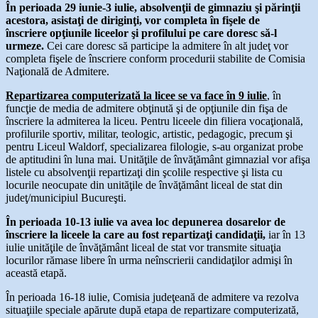
În perioada 29 iunie-3 iulie, absolvenţii de gimnaziu şi părinţii
acestora, asistaţi de diriginţi, vor completa în fişele de
înscriere opţiunile liceelor şi profilului pe care doresc să-l
urmeze.
Cei care doresc să participe la admitere în alt judeţ vor
completa fişele de înscriere conform procedurii stabilite de Comisia
Naţională de Admitere.
Repartizarea computerizată la licee se va face în 9 iulie
, în
funcţie de media de admitere obţinută şi de opţiunile din fişa de
înscriere la admiterea la liceu. Pentru liceele din filiera vocaţională,
profilurile sportiv, militar, teologic, artistic, pedagogic, precum şi
pentru Liceul Waldorf, specializarea filologie, s-au organizat probe
de aptitudini în luna mai. Unităţile de învăţământ gimnazial vor afişa
listele cu absolvenţii repartizaţi din şcolile respective şi lista cu
locurile neocupate din unităţile de învăţământ liceal de stat din
judeţ/municipiul Bucureşti.
În perioada 10-13 iulie va avea loc depunerea dosarelor de
înscriere la liceele la care au fost repartizaţi candidaţii,
iar în 13
iulie unităţile de învăţământ liceal de stat vor transmite situaţia
locurilor rămase libere în urma neînscrierii candidaţilor admişi în
această etapă.
În perioada 16-18 iulie, Comisia judeţeană de admitere va rezolva
situaţiile speciale apărute după etapa de repartizare computerizată,