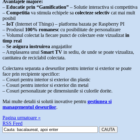
Avantajele majore:
–
Educatie prin “Gamification”
– Solutie interactiva si competitiva
–
Competitia
va stimula echipele sa
colecteze selectiv
cat mai mult
posibil
–
IoT
(Internet of Things) – platforma bazata pe Raspberry PI
– Produsul
100% romanesc
cu posibilitate de personalizare
– Volumul colectat la fiecare punct de colectare este vizualizat
in
timp real
–
Se asigura instruirea
angajatilor
– Amplasarea unui
Smart TV
in sediu, de unde se poate vizualiza,
cantitatea de reciclabil colectata.
Colectarea separata a deseurilor pentru interior si exterior se poate
face prin recipiente specifice:
– Cosuri pentru interior si exterior din plastic
– Cosuri pentru interior si exterior din metal
– Cosuri personalizate pe dimensiunile si culorile dorite.
Mai multe detalii si solutii inovative pentru
gestiunea si
managementul deseurilor
.
Pagina urmatoare »
RSS Feed