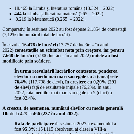
18.465 la Limba și literatura română (13.324 – 2022)
444 la Limba și literatura maternă (265 – 2022)
8.219 la Matematică (8.265 – 2022).
Comparativ, în sesiunea 2022 au fost depuse 21.854 de contestații
(7,12% din numărul total de lucrări).
În cazul a
16.476
de lucrări
(13.757 de lucrări – în anul
2022
)
contestațiile au schimbat nota prin creștere, iar pentru
7.668 de lucrări
(5.906 lucrări – în anul 2022)
notele au fost
modificate prin scădere.
În urma reevaluării lucrărilor contestate
,
ponderea
elevilor cu medii mai mari sau egale cu 5 (cinci) este
76,4%
(117.798 de elevi),
în creștere cu 0,20%
(
291
de elevi
) față de rezultatele inițiale (76,2%). În anul
2022, rata mediilor mai mari sau egale cu 5 (cinci) a
fost 82,4%.
A crescut, de asemenea, numărul elevilor cu media generală
10:
de la 429 la
466
(
237 în anul 2022).
Rata de participare
în sesiunea 2023 a examenului a
fost
95,3%
: 154.115 absolvenți ai clasei a VIII-a