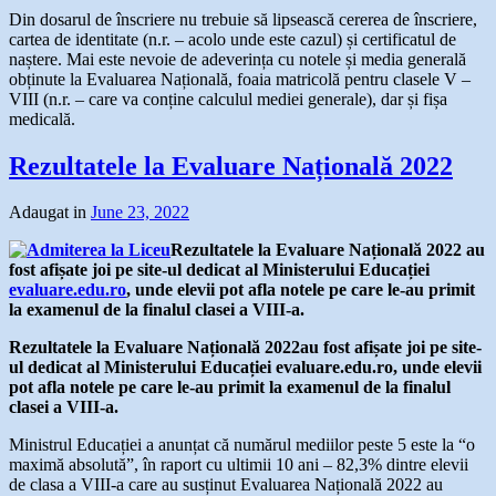
Din dosarul de înscriere nu trebuie să lipsească cererea de înscriere,
cartea de identitate (n.r. – acolo unde este cazul) și certificatul de
naștere. Mai este nevoie de adeverința cu notele și media generală
obținute la Evaluarea Națională, foaia matricolă pentru clasele V –
VIII (n.r. – care va conține calculul mediei generale), dar și fișa
medicală.
Rezultatele la Evaluare Națională 2022
Adaugat in
June 23, 2022
Rezultatele la Evaluare Națională 2022 au
fost afișate joi pe site-ul dedicat al Ministerului Educației
evaluare.edu.ro
, unde elevii pot afla notele pe care le-au primit
la examenul de la finalul clasei a VIII-a.
Rezultatele la Evaluare Națională 2022au fost afișate joi pe site-
ul dedicat al Ministerului Educației evaluare.edu.ro, unde elevii
pot afla notele pe care le-au primit la examenul de la finalul
clasei a VIII-a.
Ministrul Educației a anunțat că numărul mediilor peste 5 este la “o
maximă absolută”, în raport cu ultimii 10 ani – 82,3% dintre elevii
de clasa a VIII-a care au susținut Evaluarea Națională 2022 au