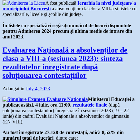
A fost publicată
Ierarhia la nivel judeţean/ a
municipiului Bucureşti
a absolvenţilor claselor a VIII-a și listele cu
specializările, liceele şi şcolile din judeţe.
În listele cu specializări regăsiți numărul de locuri disponibile
pentru Admiterea 2024 precum şi ultima medie de intrare din
anul 2023
.
Evaluarea Națională a absolvenților de
clasa a VIII-a (sesiunea 2023): sinteza
rezultatelor înregistrate după
soluționarea contestațiilor
Adaugat in
July 4, 2023
Ministerul Educației a
publicat astăzi, 4 iulie, ora 11:00,
rezultatele finale
(
după
soluționarea contestațiilor) înregistrate în sesiunea 2023 (19 – 22
iunie) din cadrul Evaluării Naționale a absolvenților de gimnaziu
(EN VIII).
Au fost înregistrate 27.128 de contestații, adică 8,52% din
numărul total de lucrări
, dintre care: