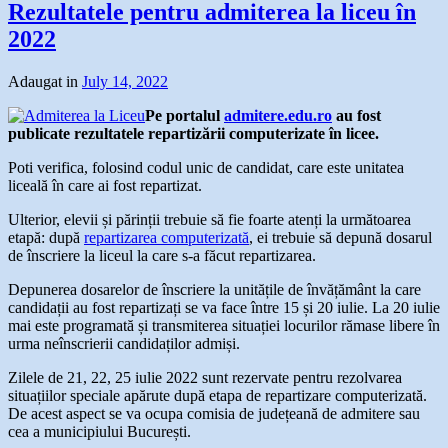
Rezultatele pentru admiterea la liceu în
2022
Adaugat in
July 14, 2022
Pe portalul
admitere.edu.ro
au fost
publicate rezultatele repartizării computerizate în licee.
Poti verifica, folosind codul unic de candidat, care este unitatea
liceală în care ai fost repartizat.
Ulterior, elevii și părinții trebuie să fie foarte atenți la următoarea
etapă: după
repartizarea computerizată
, ei trebuie să depună dosarul
de înscriere la liceul la care s-a făcut repartizarea.
Depunerea dosarelor de înscriere la unitățile de învățământ la care
candidații au fost repartizați se va face între 15 și 20 iulie. La 20 iulie
mai este programată și transmiterea situației locurilor rămase libere în
urma neînscrierii candidaților admiși.
Zilele de 21, 22, 25 iulie 2022 sunt rezervate pentru rezolvarea
situațiilor speciale apărute după etapa de repartizare computerizată.
De acest aspect se va ocupa comisia de județeană de admitere sau
cea a municipiului București.