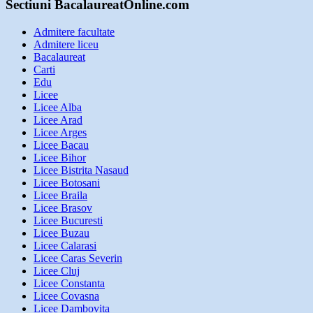
Sectiuni BacalaureatOnline.com
Admitere facultate
Admitere liceu
Bacalaureat
Carti
Edu
Licee
Licee Alba
Licee Arad
Licee Arges
Licee Bacau
Licee Bihor
Licee Bistrita Nasaud
Licee Botosani
Licee Braila
Licee Brasov
Licee Bucuresti
Licee Buzau
Licee Calarasi
Licee Caras Severin
Licee Cluj
Licee Constanta
Licee Covasna
Licee Dambovita