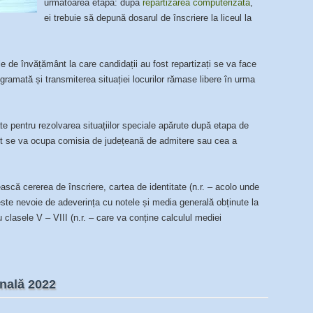
următoarea etapă: după
repartizarea computerizată
,
ei trebuie să depună dosarul de înscriere la liceul la
le de învățământ la care candidații au fost repartizați se va face
rogramată și transmiterea situației locurilor rămase libere în urma
ate pentru rezolvarea situațiilor speciale apărute după etapa de
ct se va ocupa comisia de județeană de admitere sau cea a
ească cererea de înscriere, cartea de identitate (n.r. – acolo unde
 este nevoie de adeverința cu notele și media generală obținute la
 clasele V – VIII (n.r. – care va conține calculul mediei
onală 2022