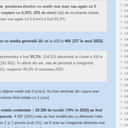
Li
te
,
ponderea elevilor cu medii mai mari sau egale cu 5
L
 creștere cu 0,20%
(
291 de elevi
) față de rezultatele inițiale
Li
mari sau egale cu 5 (cinci) a fost 82,4%.
Li
Li
Li
Li
or cu media generală 10:
de la 429 la
466
(
237 în anul 2022).
Li
L
Li
examenului a fost
95,3%
: 154.115 absolvenți ai clasei a VIII-a
Li
 (161.652). În ultimii doi ani, rata de prezență a înregistrat
Li
021, respectiv
95,5% în sesiunea 2022.
Li
L
L
Li
 obţinut medii sub 5 (cinci). Au fost eliminați din cauza unor
Li
acestora fiind notate cu 1 (unu).
Li
Li
 notele contestate – 19.320 de lucrări
(
74% în 2022) au fost
Li
 puncte
, 4.597 (16%) note au fost modificate cu diferențe între
L
re 1 și 2 puncte (sub 1%), iar 6 note au înregistrat diferențe mai
Li