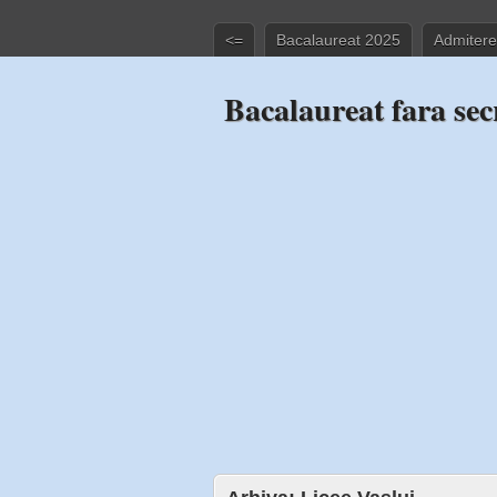
<=
Bacalaureat 2025
Admitere
Bacalaureat fara sec