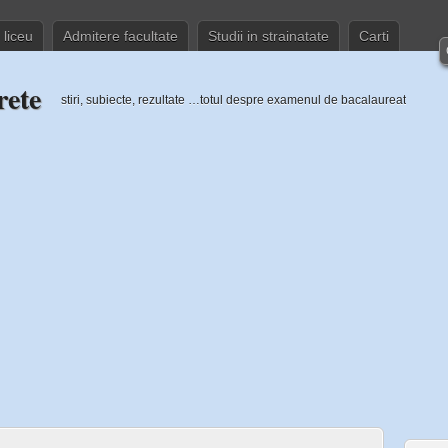
 liceu
Admitere facultate
Studii in strainatate
Carti
rete
stiri, subiecte, rezultate …totul despre examenul de bacalaureat