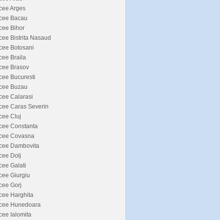
cee Arges
icee Bacau
cee Bihor
cee Bistrita Nasaud
cee Botosani
cee Braila
cee Brasov
cee Bucuresti
icee Buzau
cee Calarasi
cee Caras Severin
cee Cluj
cee Constanta
icee Covasna
icee Dambovita
cee Dolj
cee Galati
cee Giurgiu
cee Gorj
cee Harghita
icee Hunedoara
cee Ialomita