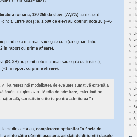
română și 3 la Matematică).
Li
Li
iteratura română, 12
0
.268 de elevi (77,8%)
au încheiat
L
(cinci). Dintre aceștia,
1.500 de elevi au obținut nota 10 (+46
L
L
Li
L
u primit note mai mari sau egale cu 5 (cinci), iar dintre
Li
2 în raport cu prima afișare).
Li
Li
evi (90,5%)
au primit note mai mari sau egale cu 5 (cinci),
L
 (+1 în raport cu prima afișare).
L
Li
Li
a VIII-a reprezintă modalitatea de evaluare sumativă externă a
Li
vățământului gimnazial.
Media de admitere, calculată pe
Li
 națională, constituie criteriu pentru admiterea în
L
Re
St
St
Su
 liceal din acest an,
completarea opțiunilor în fișele de
I-a și de către părinții acestora, asistați de diriginții claselor