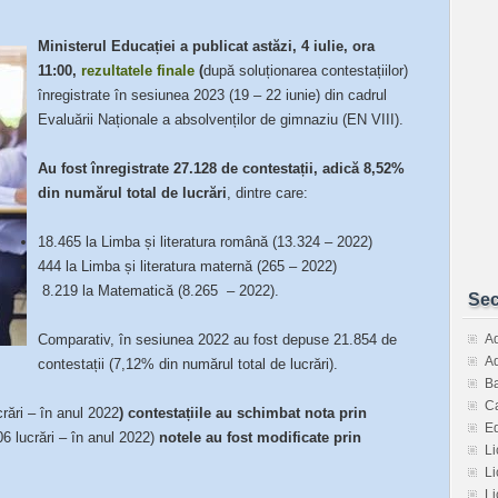
Ministerul Educației a publicat astăzi, 4 iulie, ora
11:00,
rezultatele finale
(
după soluționarea contestațiilor)
înregistrate în sesiunea 2023 (19 – 22 iunie) din cadrul
Evaluării Naționale a absolvenților de gimnaziu (EN VIII).
Au fost înregistrate 27.128 de contestații, adică 8,52%
din numărul total de lucrări
, dintre care:
18.465 la Limba și literatura română (13.324 – 2022)
444 la Limba și literatura maternă (265 – 2022)
8.219 la Matematică (8.265 – 2022).
Sec
Comparativ, în sesiunea 2022 au fost depuse 21.854 de
Ad
Ad
contestații (7,12% din numărul total de lucrări).
Ba
Ca
rări – în anul 2022
)
contestațiile au schimbat nota prin
E
06 lucrări – în anul 2022)
notele au fost modificate prin
Li
Li
Li