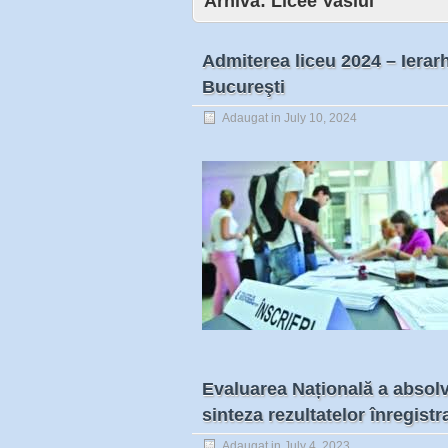
Arhiva:
Licee Vaslui
Admiterea liceu 2024 – Ierarh
Bucureşti
Adaugat in
July 10, 2024
Evaluarea Națională a absolve
sinteza rezultatelor înregist
Adaugat in
July 4, 2023