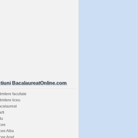
tiuni BacalaureatOnline.com
mitere facultate
mitere liceu
calaureat
rti
du
cee
cee Alba
cee Arad