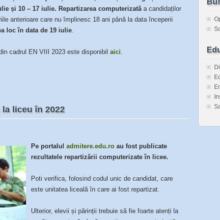
Bus
ulie și 10 – 17 iulie
. Repartizarea computerizată
a candidaților
iile anterioare care nu împlinesc 18 ani până la data începerii
O
Sc
ea loc în data de
19 iulie
.
Edu
e din cadrul EN VIII 2023 este disponibil
aici
.
Di
Ed
En
In
Sa
la liceu în 2022
Pe portalul
admitere.edu.ro
au fost publicate
rezultatele repartizării computerizate în licee.
Poti verifica, folosind codul unic de candidat, care
este unitatea liceală în care ai fost repartizat.
Ulterior, elevii și părinții trebuie să fie foarte atenți la