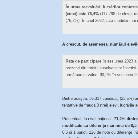
În urma reevaluării lucrărilor contesta
(cinci) este 76,4%
(117.798 de elevi),
în
(76,2%). În anul 2022, rata mediilor mai 
A crescut, de asemenea, numărul elevil
Rata de participare
în sesiunea 2023 a 
prezenți din totalul absolvenților înscriși
următoarele valori: 93,9% în sesiunea 2
Dintre aceștia, 36.317 candidaţi (23,6%) au
tentative de fraudă 3 (trei) elevi, lucrările 
Procentual, la nivel național,
71,2%
dintre
modificate
cu diferențe mai mici de 0,5
0,5 și 1 punct, 226 de note cu diferențe înt