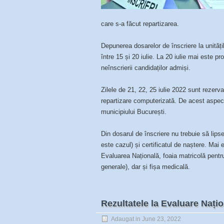
care s-a făcut repartizarea.
Depunerea dosarelor de înscriere la unități
între 15 și 20 iulie. La 20 iulie mai este p
neînscrierii candidaților admiși.
Zilele de 21, 22, 25 iulie 2022 sunt rezerv
repartizare computerizată. De acest aspe
municipiului București.
Din dosarul de înscriere nu trebuie să lips
este cazul) și certificatul de naștere. Mai
Evaluarea Națională, foaia matricolă pentru
generale), dar și fișa medicală.
Rezultatele la Evaluare Nați
Adaugat in
June 23, 2022