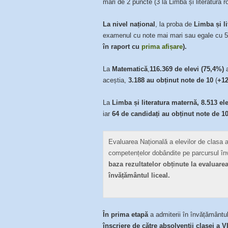
mari de 2 puncte (3 la Limba și literatura 
La nivel național
, la proba de
Limba și l
examenul cu note mai mari sau egale cu 5 
în raport cu
prima afișare
).
La
Matematică
,
116.369 de elevi (75,4%)
a
aceștia,
3.188 au obținut note de 10
(
+12
La
Limba și literatura maternă, 8.513 el
iar
64 de candidați au obținut note de 10
Evaluarea Națională a elevilor de clasa 
competențelor dobândite pe parcursul în
baza rezultatelor obținute la evaluarea
învățământul liceal.
În prima etapă
a admiterii în învățământul
înscriere de către absolvenții clasei a VII