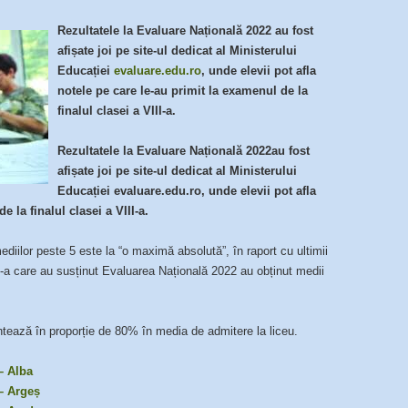
Rezultatele la Evaluare Națională 2022 au fost
afișate joi pe site-ul dedicat al Ministerului
Educației
evaluare.edu.ro
, unde elevii pot afla
notele pe care le-au primit la examenul de la
finalul clasei a VIII-a.
Rezultatele la Evaluare Națională 2022au fost
afișate joi pe site-ul dedicat al Ministerului
Educației evaluare.edu.ro, unde elevii pot afla
 la finalul clasei a VIII-a.
diilor peste 5 este la “o maximă absolută”, în raport cu ultimii
II-a care au susținut Evaluarea Națională 2022 au obținut medii
tează în proporție de 80% în media de admitere la liceu.
– Alba
– Argeș