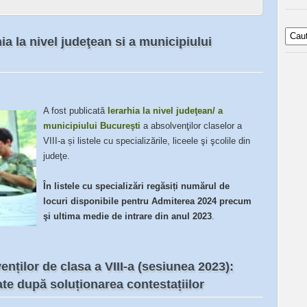
ia la nivel judeţean si a municipiului
A fost publicată
Ierarhia la nivel judeţean/ a
municipiului Bucureşti
a absolvenţilor claselor a
VIII-a și listele cu specializările, liceele şi şcolile din
judeţe.
În listele cu specializări regăsiți numărul de
locuri disponibile pentru Admiterea 2024 precum
şi ultima medie de intrare din anul 2023
.
nților de clasa a VIII-a (sesiunea 2023):
rate după soluționarea contestațiilor