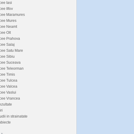
cee Iasi
cee Ilfov
icee Maramures
icee Mures
icee Neamt
cee Olt
icee Prahova
cee Salaj
cee Satu Mare
cee Sibiu
icee Suceava
icee Teleorman
cee Timis
cee Tulcea
cee Valcea
cee Vaslui
icee Vrancea
zultate
iri
udii in strainatate
biecte