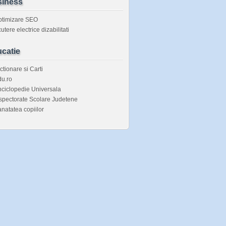
iness
ptimizare SEO
utere electrice dizabilitati
catie
ctionare si Carti
u.ro
ciclopedie Universala
spectorate Scolare Judetene
natatea copiilor