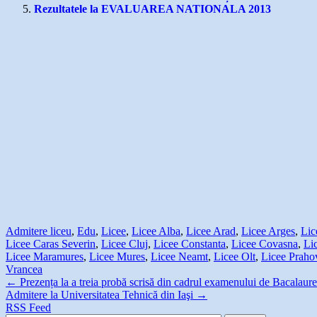
Rezultatele la EVALUAREA NATIONALA 2013
Admitere liceu
,
Edu
,
Licee
,
Licee Alba
,
Licee Arad
,
Licee Arges
,
Lic
Licee Caras Severin
,
Licee Cluj
,
Licee Constanta
,
Licee Covasna
,
Li
Licee Maramures
,
Licee Mures
,
Licee Neamt
,
Licee Olt
,
Licee Praho
Vrancea
←
Prezența la a treia probă scrisă din cadrul examenului de Bacalaurea
Admitere la Universitatea Tehnică din Iaşi
→
RSS Feed