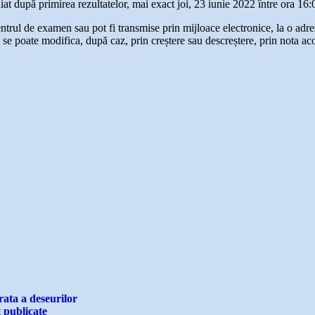
at după primirea rezultatelor, mai exact joi, 23 iunie 2022 între ora 16:
entrul de examen sau pot fi transmise prin mijloace electronice, la o adr
 se poate modifica, după caz, prin creștere sau descreștere, prin nota acor
ata a deseurilor
 publicate