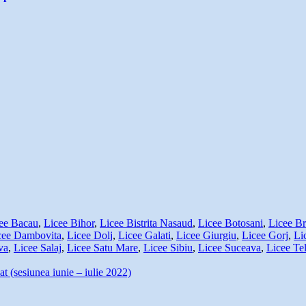
ee Bacau
,
Licee Bihor
,
Licee Bistrita Nasaud
,
Licee Botosani
,
Licee Br
cee Dambovita
,
Licee Dolj
,
Licee Galati
,
Licee Giurgiu
,
Licee Gorj
,
Li
va
,
Licee Salaj
,
Licee Satu Mare
,
Licee Sibiu
,
Licee Suceava
,
Licee Te
t (sesiunea iunie – iulie 2022)