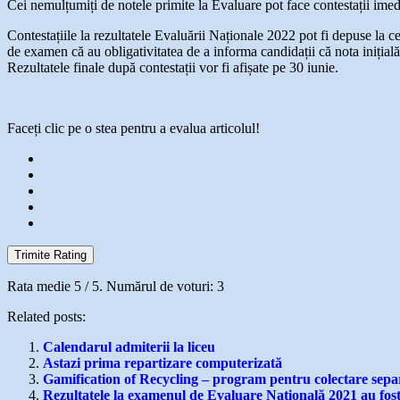
Cei nemulțumiți de notele primite la Evaluare pot face contestații imedi
Contestațiile la rezultatele Evaluării Naționale 2022 pot fi depuse la c
de examen că au obligativitatea de a informa candidații că nota inițială
Rezultatele finale după contestații vor fi afișate pe 30 iunie.
Faceți clic pe o stea pentru a evalua articolul!
Trimite Rating
Rata medie
5
/ 5. Numărul de voturi:
3
Related posts:
Calendarul admiterii la liceu
Astazi prima repartizare computerizată
Gamification of Recycling – program pentru colectare separ
Rezultatele la examenul de Evaluare Națională 2021 au fost