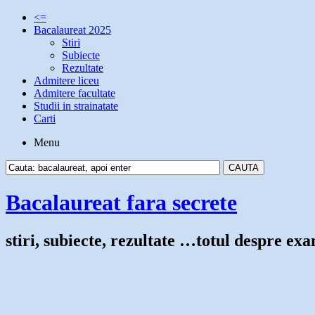
<=
Bacalaureat 2025
Stiri
Subiecte
Rezultate
Admitere liceu
Admitere facultate
Studii in strainatate
Carti
Menu
Bacalaureat fara secrete
stiri, subiecte, rezultate …totul despre e