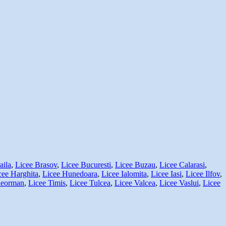
aila
,
Licee Brasov
,
Licee Bucuresti
,
Licee Buzau
,
Licee Calarasi
,
cee Harghita
,
Licee Hunedoara
,
Licee Ialomita
,
Licee Iasi
,
Licee Ilfov
,
leorman
,
Licee Timis
,
Licee Tulcea
,
Licee Valcea
,
Licee Vaslui
,
Licee