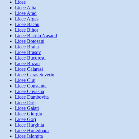
Licee
Licee Alba
Licee Arad
Licee Arges
Licee Bacau
Licee Bihor
Licee Bistrita Nasaud
Licee Botosani
Licee Braila
Licee Brasov
Licee Bucuresti
Licee Buzau
Licee Calarasi
Licee Caras Severin
Licee Cluj
Licee Constanta
Licee Covasna
Licee Dambovita
Licee Dolj
Licee Galati
Licee Giurgiu
Licee Gorj
Licee Harghita
Licee Hunedoara
Licee Ialomita