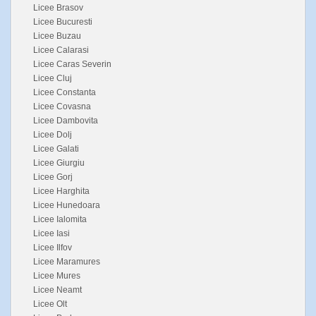
Licee Brasov
Licee Bucuresti
Licee Buzau
Licee Calarasi
Licee Caras Severin
Licee Cluj
Licee Constanta
Licee Covasna
Licee Dambovita
Licee Dolj
Licee Galati
Licee Giurgiu
Licee Gorj
Licee Harghita
Licee Hunedoara
Licee Ialomita
Licee Iasi
Licee Ilfov
Licee Maramures
Licee Mures
Licee Neamt
Licee Olt