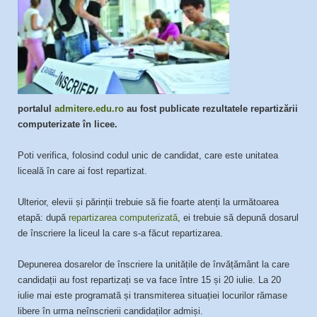
portalul
admitere.edu.ro
au fost publicate rezultatele repartizării
computerizate în licee.
Poti verifica, folosind codul unic de candidat, care este unitatea
liceală în care ai fost repartizat.
Ulterior, elevii și părinții trebuie să fie foarte atenți la următoarea
etapă: după
repartizarea computerizată
, ei trebuie să depună dosarul
de înscriere la liceul la care s-a făcut repartizarea.
Depunerea dosarelor de înscriere la unitățile de învățământ la care
candidații au fost repartizați se va face între 15 și 20 iulie. La 20
iulie mai este programată și transmiterea situației locurilor rămase
libere în urma neînscrierii candidaților admiși.