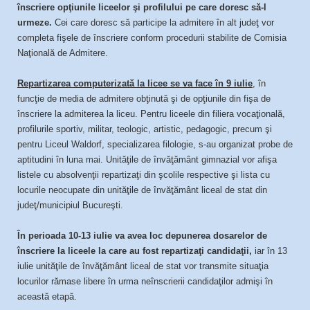
înscriere opţiunile liceelor şi profilului pe care doresc să-l
urmeze.
Cei care doresc să participe la admitere în alt judeţ vor
completa fişele de înscriere conform procedurii stabilite de Comisia
Naţională de Admitere.
Repartizarea computerizată la licee se va face în 9 iulie
, în
funcţie de media de admitere obţinută şi de opţiunile din fişa de
înscriere la admiterea la liceu. Pentru liceele din filiera vocaţională,
profilurile sportiv, militar, teologic, artistic, pedagogic, precum şi
pentru Liceul Waldorf, specializarea filologie, s-au organizat probe de
aptitudini în luna mai. Unităţile de învăţământ gimnazial vor afişa
listele cu absolvenţii repartizaţi din şcolile respective şi lista cu
locurile neocupate din unităţile de învăţământ liceal de stat din
judeţ/municipiul Bucureşti.
În perioada 10-13 iulie va avea loc depunerea dosarelor de
înscriere la liceele la care au fost repartizaţi candidaţii,
iar în 13
iulie unităţile de învăţământ liceal de stat vor transmite situaţia
locurilor rămase libere în urma neînscrierii candidaţilor admişi în
această etapă.