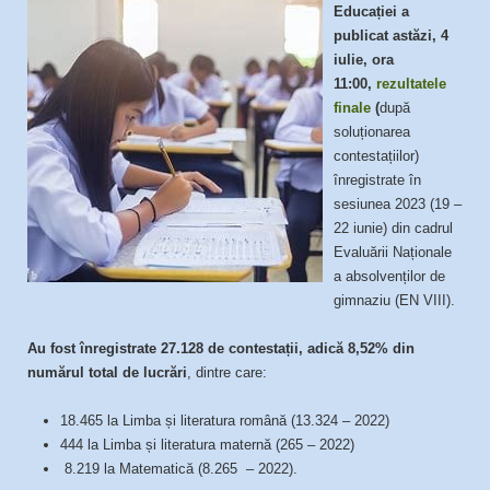
Educației a
publicat astăzi, 4
iulie, ora
11:00,
rezultatele
finale
(
după
soluționarea
contestațiilor)
înregistrate în
sesiunea 2023 (19 –
22 iunie) din cadrul
Evaluării Naționale
a absolvenților de
gimnaziu (EN VIII).
Au fost înregistrate 27.128 de contestații, adică 8,52% din
numărul total de lucrări
, dintre care:
18.465 la Limba și literatura română (13.324 – 2022)
444 la Limba și literatura maternă (265 – 2022)
8.219 la Matematică (8.265 – 2022).