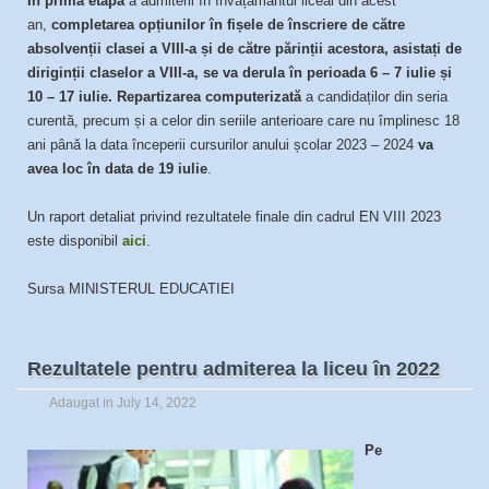
În prima etapă
a admiterii în învățământul liceal din acest
an,
completarea opțiunilor în fișele de înscriere de către
absolvenții clasei a VIII-a și de către părinții acestora, asistați de
diriginții claselor a VIII-a, se va derula în perioada
6 – 7 iulie și
10 – 17 iulie
. Repartizarea computerizată
a candidaților din seria
curentă, precum și a celor din seriile anterioare care nu împlinesc 18
ani până la data începerii cursurilor anului școlar 2023 – 2024
va
avea loc în data de
19 iulie
.
Un raport detaliat privind rezultatele finale din cadrul EN VIII 2023
este disponibil
aici
.
Sursa MINISTERUL EDUCATIEI
Rezultatele pentru admiterea la liceu în 2022
Adaugat in
July 14, 2022
Pe