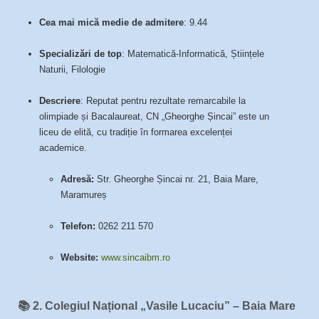
Cea mai mică medie de admitere
: 9.44
Specializări de top
: Matematică-Informatică, Științele
Naturii, Filologie
Descriere
: Reputat pentru rezultate remarcabile la
olimpiade și Bacalaureat, CN „Gheorghe Șincai” este un
liceu de elită, cu tradiție în formarea excelenței
academice.
Adresă:
Str. Gheorghe Șincai nr. 21, Baia Mare,
Maramureș
Telefon:
0262 211 570
Website:
www.sincaibm.ro
📚
2. Colegiul Național „Vasile Lucaciu” – Baia Mare