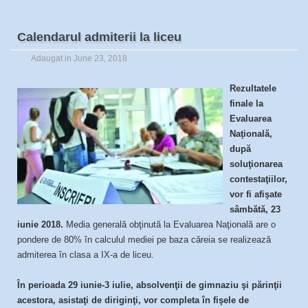
Calendarul admiterii la liceu
Adaugat in
June 23, 2018
Rezultatele
finale la
Evaluarea
Naţională,
după
soluţionarea
contestaţiilor,
vor fi afişate
sâmbătă, 23
iunie 2018.
Media generală obţinută la Evaluarea Naţională are o
pondere de 80% în calculul mediei pe baza căreia se realizează
admiterea în clasa a IX-a de liceu.
În perioada 29 iunie-3 iulie, absolvenţii de gimnaziu şi părinţii
acestora, asistaţi de diriginţi, vor completa în fişele de