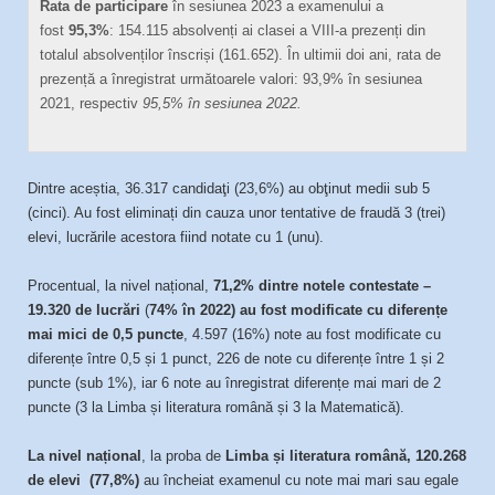
Rata de participare
în sesiunea 2023 a examenului a
fost
95,3%
: 154.115 absolvenți ai clasei a VIII-a prezenți din
totalul absolvenților înscriși (161.652). În ultimii doi ani, rata de
prezență a înregistrat următoarele valori: 93,9% în sesiunea
2021, respectiv
95,5% în sesiunea 2022.
Dintre aceștia, 36.317 candidaţi (23,6%) au obţinut medii sub 5
(cinci). Au fost eliminați din cauza unor tentative de fraudă 3 (trei)
elevi, lucrările acestora fiind notate cu 1 (unu).
Procentual, la nivel național,
71,2%
dintre notele contestate –
19.320 de lucrări
(
74% în 2022) au fost modificate
cu diferențe
mai mici de 0,5 puncte
, 4.597 (16%) note au fost modificate cu
diferențe între 0,5 și 1 punct, 226 de note cu diferențe între 1 și 2
puncte (sub 1%), iar 6 note au înregistrat diferențe mai mari de 2
puncte (3 la Limba și literatura română și 3 la Matematică).
La nivel național
, la proba de
Limba și literatura română, 12
0
.268
de elevi (77,8%)
au încheiat examenul cu note mai mari sau egale