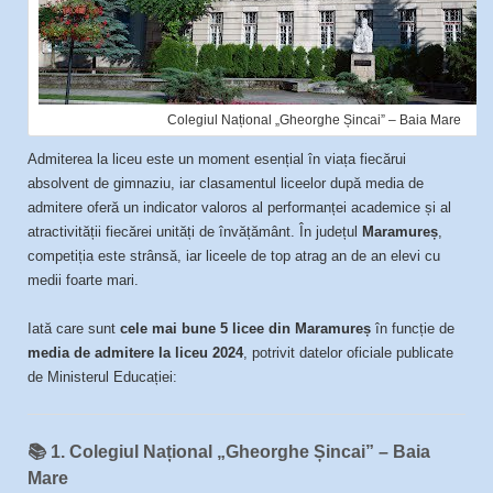
Colegiul Național „Gheorghe Șincai” – Baia Mare
Admiterea la liceu este un moment esențial în viața fiecărui
absolvent de gimnaziu, iar clasamentul liceelor după media de
admitere oferă un indicator valoros al performanței academice și al
atractivității fiecărei unități de învățământ. În județul
Maramureș
,
competiția este strânsă, iar liceele de top atrag an de an elevi cu
medii foarte mari.
Iată care sunt
cele mai bune 5 licee din Maramureș
în funcție de
media de admitere la liceu 2024
, potrivit datelor oficiale publicate
de Ministerul Educației:
📚
1. Colegiul Național „Gheorghe Șincai” – Baia
Mare