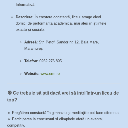
Informatică
Descriere
: În creștere constantă, liceul atrage elevi
dornici de performanță academică, mai ales în științele
exacte și sociale.
Adresă:
Str. Petofi Sandor nr. 12, Baia Mare,
Maramureș
Telefon:
0262 276 895
Website:
www.erm.ro
🧭 Ce trebuie să știi dacă vrei să intri într-un liceu de
top?
🔹 Pregătirea constantă în gimnaziu și meditațiile pot face diferența.
🔹 Participarea la concursuri și olimpiade oferă un avantaj
competitiv.