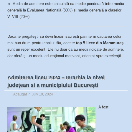
🔹 Media de admitere este calculată ca medie ponderată între media
generală la Evaluarea Națională (80%) și media generală a claselor
V–VIII (20%).
Dacă te pregătești să devii licean sau ești părinte în căutarea celui
mai bun drum pentru copilul tău, aceste
top 5 licee din Maramureș
sunt un reper excelent. Ele nu doar că au medii ridicate de admitere,
dar oferă și un mediu educațional motivant, orientat spre excelență.
Admiterea liceu 2024 – Ierarhia la nivel
judeţean si a municipiului Bucureşti
Adaugat in
July 10, 2024
A fost