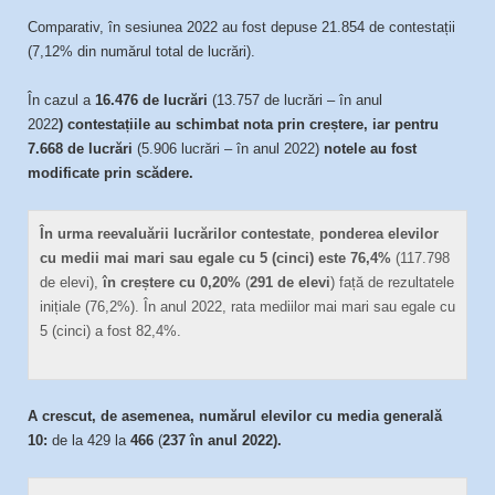
Comparativ, în sesiunea 2022 au fost depuse 21.854 de contestații
(7,12% din numărul total de lucrări).
În cazul a
16.476
de lucrări
(13.757 de lucrări – în anul
2022
)
contestațiile au schimbat nota prin creștere, iar pentru
7.668 de lucrări
(5.906 lucrări – în anul 2022)
notele au fost
modificate prin scădere.
În urma reevaluării lucrărilor contestate
,
ponderea elevilor
cu medii mai mari sau egale cu 5 (cinci) este 76,4%
(117.798
de elevi),
în creștere cu 0,20%
(
291 de elevi
) față de rezultatele
inițiale (76,2%). În anul 2022, rata mediilor mai mari sau egale cu
5 (cinci) a fost 82,4%.
A crescut, de asemenea, numărul elevilor cu media generală
10:
de la 429 la
466
(
237 în anul 2022).