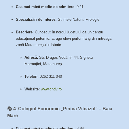
Cea mai mică medie de admitere
: 9.11
Specializări de interes
: Științele Naturii, Filologie
Descriere
: Cunoscut în nordul județului ca un centru
educațional puternic, atrage elevi performanți din întreaga
zonă Maramureșului Istoric.
Adresă:
Str. Dragoș Vodă nr. 44, Sighetu
Marmației, Maramureș
Telefon:
0262 311 040
Website:
www.cndv.ro
📚
4. Colegiul Economic „Pintea Viteazul” – Baia
Mare
Cea mai mică medie de admitere
: 8.84