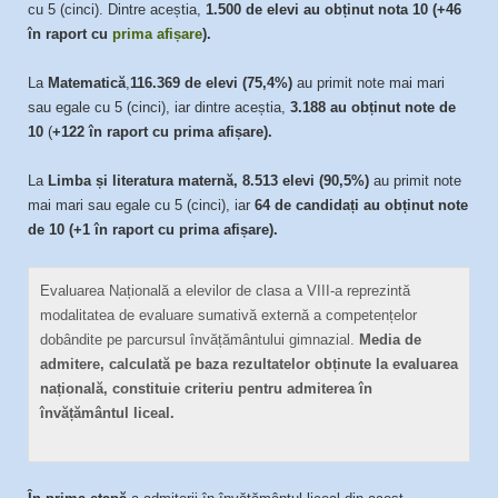
cu 5 (cinci). Dintre aceștia,
1.500 de elevi au obținut nota 10 (+46
în raport cu
prima afișare
).
La
Matematică
,
116.369 de elevi (75,4%)
au primit note mai mari
sau egale cu 5 (cinci), iar dintre aceștia,
3.188 au obținut note de
10
(
+122 în raport cu prima afișare).
La
Limba și literatura maternă, 8.513 elevi (90,5%)
au primit note
mai mari sau egale cu 5 (cinci), iar
64 de candidați au obținut note
de 10 (+1 în raport cu prima afișare).
Evaluarea Națională a elevilor de clasa a VIII-a reprezintă
modalitatea de evaluare sumativă externă a competențelor
dobândite pe parcursul învățământului gimnazial.
Media de
admitere, calculată pe baza rezultatelor obținute la evaluarea
națională, constituie criteriu pentru admiterea în
învățământul liceal.