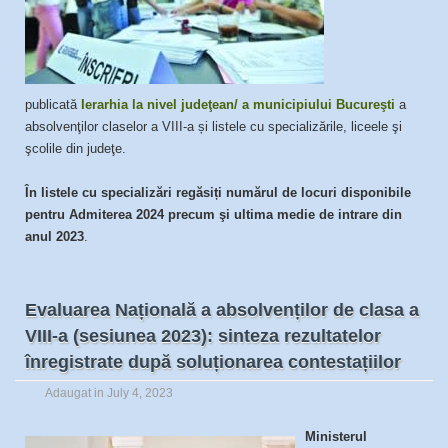
publicată
Ierarhia la nivel judeţean/ a municipiului Bucureşti
a
absolvenţilor claselor a VIII-a și listele cu specializările, liceele şi
şcolile din judeţe.
În listele cu specializări regăsiți numărul de locuri disponibile
pentru Admiterea 2024 precum şi ultima medie de intrare din
anul 2023
.
Evaluarea Națională a absolvenților de clasa a
VIII-a (sesiunea 2023): sinteza rezultatelor
înregistrate după soluționarea contestațiilor
Adaugat in
July 4, 2023
Ministerul