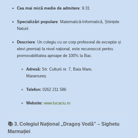
Cea mai mică medie de admitere
: 9.31
Specializări populare
: Matematică-Informatică, Științele
Naturii
Descriere
: Un colegiu cu un corp profesoral de excepție și
elevi premiați la nivel național, este recunoscut pentru
promovabilitatea aproape de 100% la Bac.​
Adresă:
Str. Culturii nr. 7, Baia Mare,
Maramureș
Telefon:
0262 211 586
Website:
www.lucaciu.ro
📚
3. Colegiul Național „Dragoș Vodă” – Sighetu
Marmației