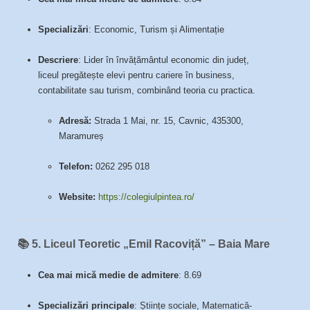
Specializări
: Economic, Turism și Alimentație
Descriere
: Lider în învățământul economic din județ,
liceul pregătește elevi pentru cariere în business,
contabilitate sau turism, combinând teoria cu practica.
Adresă:
Strada 1 Mai, nr. 15, Cavnic, 435300,
Maramureș
Telefon:
0262 295 018
Website:
https://colegiulpintea.ro/
📚
5. Liceul Teoretic „Emil Racoviță” – Baia Mare
Cea mai mică medie de admitere
: 8.69
Specializări principale
: Științe sociale, Matematică-