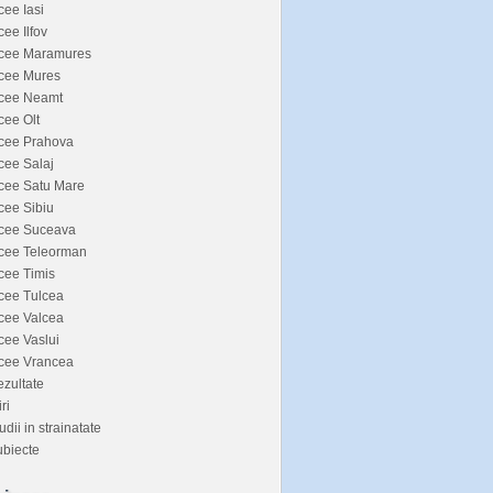
cee Iasi
cee Ilfov
icee Maramures
icee Mures
icee Neamt
cee Olt
icee Prahova
cee Salaj
cee Satu Mare
cee Sibiu
icee Suceava
icee Teleorman
cee Timis
cee Tulcea
cee Valcea
cee Vaslui
icee Vrancea
zultate
iri
udii in strainatate
biecte