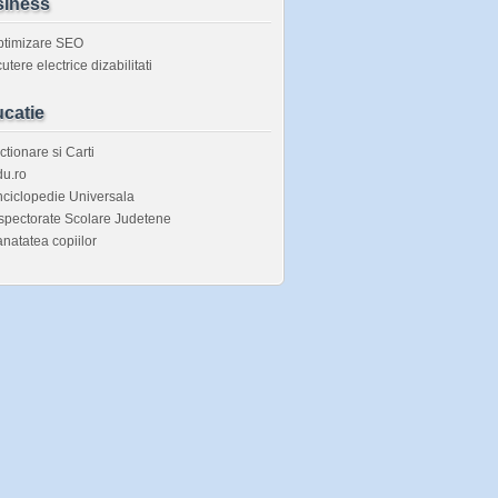
iness
ptimizare SEO
utere electrice dizabilitati
catie
ctionare si Carti
u.ro
ciclopedie Universala
spectorate Scolare Judetene
natatea copiilor