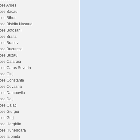
cee Arges
icee Bacau
cee Bihor
cee Bistrita Nasaud
cee Botosani
cee Braila
cee Brasov
cee Bucuresti
icee Buzau
cee Calarasi
cee Caras Severin
cee Cluj
cee Constanta
icee Covasna
icee Dambovita
cee Dolj
cee Galati
cee Giurgiu
cee Gorj
cee Harghita
icee Hunedoara
cee Ialomita