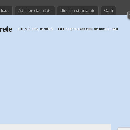
 liceu
Admitere facultate
Studii in strainatate
Carti
rete
stiri, subiecte, rezultate …totul despre examenul de bacalaureat