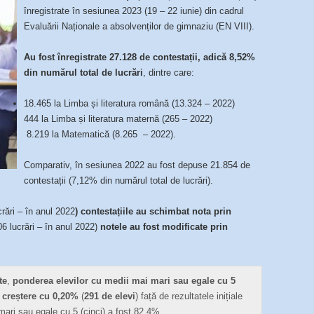
înregistrate în sesiunea 2023 (19 – 22 iunie) din cadrul
Evaluării Naționale a absolvenților de gimnaziu (EN VIII).
Au fost înregistrate 27.128 de contestații, adică 8,52%
din numărul total de lucrări
, dintre care:
18.465 la Limba și literatura română (13.324 – 2022)
444 la Limba și literatura maternă (265 – 2022)
8.219 la Matematică (8.265 – 2022).
Comparativ, în sesiunea 2022 au fost depuse 21.854 de
contestații (7,12% din numărul total de lucrări).
rări – în anul 2022
)
contestațiile au schimbat nota prin
06 lucrări – în anul 2022)
notele au fost modificate prin
te
,
ponderea elevilor cu medii mai mari sau egale cu 5
 creștere cu 0,20%
(
291 de elevi
) față de rezultatele inițiale
mari sau egale cu 5 (cinci) a fost 82,4%.