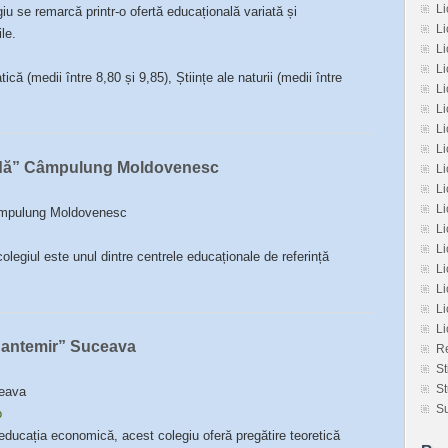
Li
iu se remarcă printr-o ofertă educațională variată și
Li
le.
L
L
că (medii între 8,80 și 9,85), Științe ale naturii (medii între
L
Li
L
Li
odă” Câmpulung Moldovenesc
Li
Li
L
Câmpulung Moldovenesc
L
Li
olegiul este unul dintre centrele educaționale de referință
Li
Li
Li
L
Cantemir” Suceava
Re
St
St
ceava
Su
o
ducația economică, acest colegiu oferă pregătire teoretică