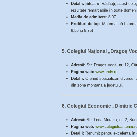
Detalii:
Situat în Rădăuți, acest coleg
rezultate remarcabile în toate domenii
Media de admitere
: 8,07
Profiluri de top
: Matematică-Informati
8,55 și 9,75)
5.
Colegiul Național „Dragoș V
Adresă:
Str. Dragoș Vodă, nr. 12, 
Pagina web:
www.cndv.ro
Detalii:
Oferind specializări diverse, c
din zona montană a județului.
6.
Colegiul Economic „Dimitrie 
Adresă:
Str. Leca Morariu, nr. 2, Su
Pagina web:
www.colegiulcantemir.r
Detalii:
Renumit pentru excelența în e