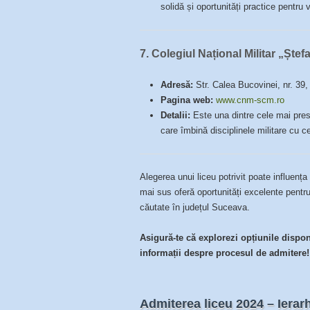
solidă și oportunități practice pentru v
7.
Colegiul Național Militar „Ș
Adresă:
Str. Calea Bucovinei, nr. 3
Pagina web:
www.cnm-scm.ro
Detalii:
Este una dintre cele mai prest
care îmbină disciplinele militare cu c
Alegerea unui liceu potrivit poate influența 
mai sus oferă oportunități excelente pentr
căutate în județul Suceava.
Asigură-te că explorezi opțiunile disponi
informații despre procesul de admitere!
Admiterea liceu 2024 – Ierarh