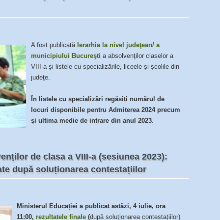
A fost publicată
Ierarhia la nivel judeţean/ a
municipiului Bucureşti
a absolvenţilor claselor a
VIII-a și listele cu specializările, liceele şi şcolile din
judeţe.
În listele cu specializări regăsiți numărul de
locuri disponibile pentru Admiterea 2024 precum
şi ultima medie de intrare din anul 2023
.
nților de clasa a VIII-a (sesiunea 2023):
rate după soluționarea contestațiilor
Ministerul Educației a publicat astăzi, 4 iulie, ora
11:00,
rezultatele finale
(
după soluționarea contestațiilor)