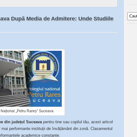
eava După Media de Admitere: Unde Studiile
 Național „Petru Rareș” Suceava
ee din județul Suceava
pentru tine sau copilul tău, acest articol
or mai performante instituții de învățământ din zonă. Clasamentul
erformanțele academice constante.