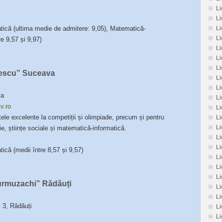
Li
L
tică (ultima medie de admitere: 9,05), Matematică-
Li
Li
re 9,57 și 9,97)
Li
Li
Li
nescu” Suceava
Li
L
va
Li
v.ro
Li
ele excelente la competiții și olimpiade, precum și pentru
Li
Li
ogie, științe sociale și matematică-informatică.
L
L
ică (medii între 8,57 și 9,57)
Li
Li
Li
urmuzachi” Rădăuți
Li
Li
 3, Rădăuți
L
Li