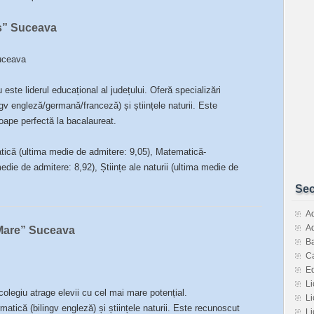
eș” Suceava
Suceava
este liderul educațional al județului. Oferă specializări
v engleză/germană/franceză) și științele naturii. Este
oape perfectă la bacalaureat.
tică (ultima medie de admitere: 9,05), Matematică-
die de admitere: 8,92), Științe ale naturii (ultima medie de
Sec
Ad
Ad
 Mare” Suceava
Ba
Ca
E
Li
colegiu atrage elevii cu cel mai mare potențial.
Li
matică (bilingv engleză) și științele naturii. Este recunoscut
Li