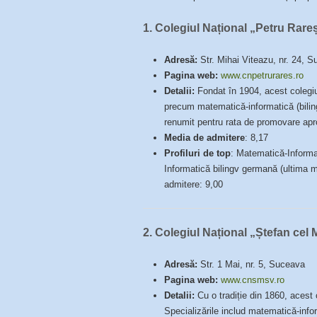
1.
Colegiul Național „Petru Rar
Adresă:
Str. Mihai Viteazu, nr. 24, 
Pagina web:
www.cnpetrurares.ro
Detalii:
Fondat în 1904, acest colegiu 
precum matematică-informatică (biling
renumit pentru rata de promovare apr
Media de admitere
: 8,17
Profiluri de top
: Matematică-Informa
Informatică bilingv germană (ultima me
admitere: 9,00
2.
Colegiul Național „Ștefan cel
Adresă:
Str. 1 Mai, nr. 5, Suceava
Pagina web:
www.cnsmsv.ro
Detalii:
Cu o tradiție din 1860, acest 
Specializările includ matematică-infor