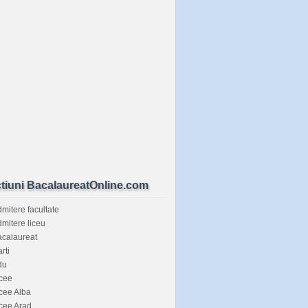
tiuni BacalaureatOnline.com
mitere facultate
mitere liceu
calaureat
rti
du
cee
cee Alba
cee Arad