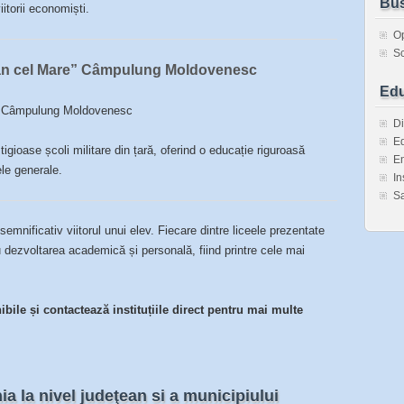
Bus
iitorii economiști.
O
Sc
tefan cel Mare” Câmpulung Moldovenesc
Edu
9, Câmpulung Moldovenesc
Di
Ed
igioase școli militare din țară, oferind o educație riguroasă
En
ele generale.
In
Sa
semnificativ viitorul unui elev. Fiecare dintre liceele prezentate
u dezvoltarea academică și personală, fiind printre cele mai
bile și contactează instituțiile direct pentru mai multe
ia la nivel judeţean si a municipiului