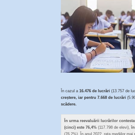
În cazul a
16.476
de lucrări
(13.757 de luc
creștere, iar pentru 7.668 de lucrări
(5.9
scădere.
În urma reevaluării lucrărilor contesta
(cinci) este 76,4%
(117.798 de elevi),
în
(76,2%). În anul 2022, rata mediilor mai 