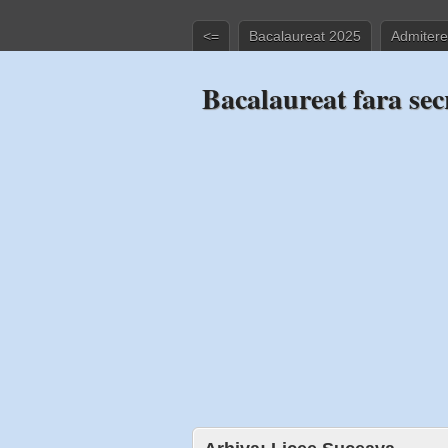
<=
Bacalaureat 2025
Admitere
Bacalaureat fara sec