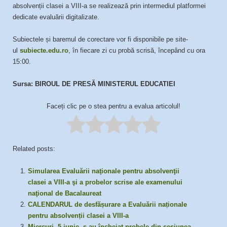
absolvenții clasei a VIII-a se realizează prin intermediul platformei
dedicate evaluării digitalizate.
Subiectele și baremul de corectare vor fi disponibile pe site-
ul
subiecte.edu.ro
, în fiecare zi cu probă scrisă, începând cu ora
15:00.
Sursa: BIROUL DE PRESĂ MINISTERUL EDUCATIEI
Faceți clic pe o stea pentru a evalua articolul!
Related posts:
Simularea Evaluării naţionale pentru absolvenţii
clasei a VIII-a şi a probelor scrise ale examenului
naţional de Bacalaureat
CALENDARUL de desfășurare a Evaluării naționale
pentru absolvenții clasei a VIII-a
Miercuri, 5 iunie, s-au încheiat probele din sesiunea