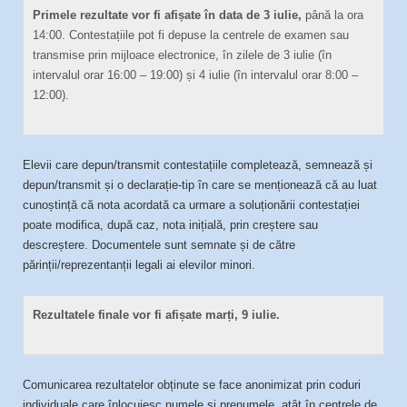
Primele rezultate vor fi afișate în data de 3 iulie,
până la ora
14:00. Contestațiile pot fi depuse la centrele de examen sau
transmise prin mijloace electronice, în zilele de 3 iulie (în
intervalul orar 16:00 – 19:00) și 4 iulie (în intervalul orar 8:00 –
12:00).
Elevii care depun/transmit contestațiile completează, semnează și
depun/transmit și o declarație-tip în care se menționează că au luat
cunoștință că nota acordată ca urmare a soluționării contestației
poate modifica, după caz, nota inițială, prin creștere sau
descreștere. Documentele sunt semnate și de către
părinții/reprezentanții legali ai elevilor minori.
Rezultatele finale vor fi afișate marți, 9 iulie.
Comunicarea rezultatelor obținute se face anonimizat prin coduri
individuale care înlocuiesc numele și prenumele, atât în centrele de