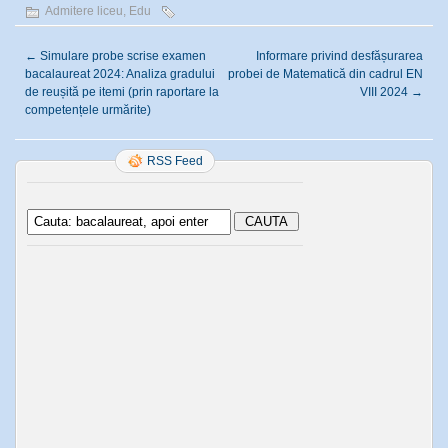
Admitere liceu
,
Edu
←
Simulare probe scrise examen
Informare privind desfășurarea
bacalaureat 2024: Analiza gradului
probei de Matematică din cadrul EN
de reușită pe itemi (prin raportare la
VIII 2024
→
competențele urmărite)
RSS Feed