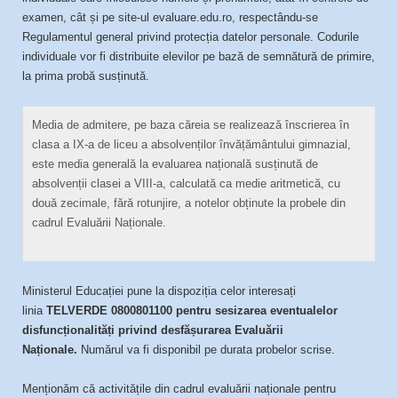
examen, cât și pe site-ul evaluare.edu.ro, respectându-se
Regulamentul general privind protecția datelor personale. Codurile
individuale vor fi distribuite elevilor pe bază de semnătură de primire,
la prima probă susținută.
Media de admitere, pe baza căreia se realizează înscrierea în
clasa a IX-a de liceu a absolvenților învățământului gimnazial,
este media generală la evaluarea națională susținută de
absolvenții clasei a VIII-a, calculată ca medie aritmetică, cu
două zecimale, fără rotunjire, a notelor obținute la probele din
cadrul Evaluării Naționale.
Ministerul Educației pune la dispoziția celor interesați
linia
TELVERDE 0800801100 pentru sesizarea eventualelor
disfuncționalități privind desfășurarea Evaluării
Naționale.
Numărul va fi disponibil pe durata probelor scrise.
Menționăm că activitățile din cadrul evaluării naționale pentru