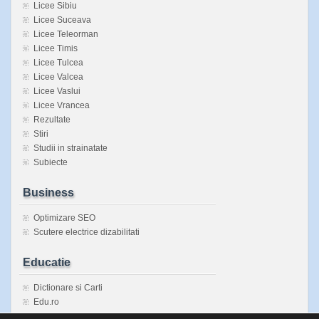
Licee Sibiu
Licee Suceava
Licee Teleorman
Licee Timis
Licee Tulcea
Licee Valcea
Licee Vaslui
Licee Vrancea
Rezultate
Stiri
Studii in strainatate
Subiecte
Business
Optimizare SEO
Scutere electrice dizabilitati
Educatie
Dictionare si Carti
Edu.ro
Enciclopedie Universala