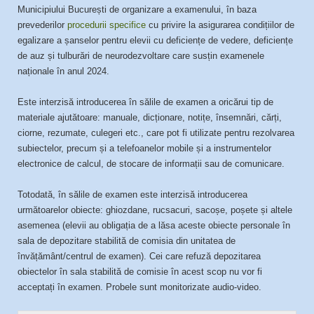
Municipiului București de organizare a examenului, în baza
prevederilor
procedurii specifice
cu privire la asigurarea condițiilor de
egalizare a șanselor pentru elevii cu deficiențe de vedere, deficiențe
de auz și tulburări de neurodezvoltare care susțin examenele
naționale în anul 2024.
Este interzisă introducerea în sălile de examen a oricărui tip de
materiale ajutătoare: manuale, dicționare, notițe, însemnări, cărți,
ciorne, rezumate, culegeri etc., care pot fi utilizate pentru rezolvarea
subiectelor, precum și a telefoanelor mobile și a instrumentelor
electronice de calcul, de stocare de informații sau de comunicare.
Totodată, în sălile de examen este interzisă introducerea
următoarelor obiecte: ghiozdane, rucsacuri, sacoșe, poșete și altele
asemenea (elevii au obligația de a lăsa aceste obiecte personale în
sala de depozitare stabilită de comisia din unitatea de
învățământ/centrul de examen). Cei care refuză depozitarea
obiectelor în sala stabilită de comisie în acest scop nu vor fi
acceptați în examen. Probele sunt monitorizate audio-video.