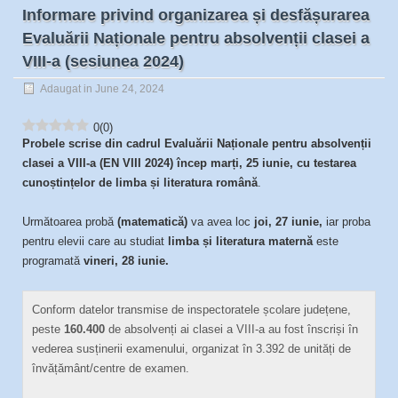
Informare privind organizarea și desfășurarea
Evaluării Naționale pentru absolvenții clasei a
VIII-a (sesiunea 2024)
Adaugat in June 24, 2024
0
(
0
)
Probele scrise din cadrul Evalu
ării
Naționale pentru absolvenții
clasei a VIII-a (EN VIII 2024) încep marți, 25 iunie, cu testarea
cunoștințelor de limba și literatura română
.
Următoarea probă
(
matematică
)
va avea loc
joi, 27 iunie
,
iar proba
pentru elevii care au studiat
limba și literatura maternă
este
programată
vineri, 28 iunie
.
Conform datelor transmise de inspectoratele școlare județene,
peste
160.400
de absolvenți ai clasei a VIII-a au fost înscriși în
vederea susținerii examenului, organizat în 3.392 de unități de
învățământ/centre de examen.