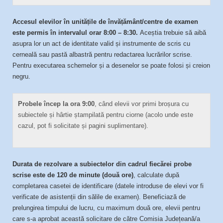
Accesul elevilor în unitățile de învățământ/centre de examen
este permis în intervalul orar 8:00 – 8:30.
Aceștia trebuie să aibă
asupra lor un act de identitate valid și instrumente de scris cu
cerneală sau pastă albastră pentru redactarea lucrărilor scrise.
Pentru executarea schemelor și a desenelor se poate folosi și creion
negru.
Probele încep la ora 9:00
, când elevii vor primi broșura cu
subiectele și hârtie ștampilată pentru ciorne (acolo unde este
cazul, pot fi solicitate și pagini suplimentare).
Durata de rezolvare a subiectelor din cadrul fiecărei probe
scrise este de 120 de minute (două ore)
, calculate după
completarea casetei de identificare (datele introduse de elevi vor fi
verificate de asistenții din sălile de examen). Beneficiază de
prelungirea timpului de lucru, cu maximum două ore, elevii pentru
care s-a aprobat această solicitare de către Comisia Județeană/a