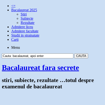
<=
Bacalaureat 2025
Stiri
Subiecte
Rezultate
Admitere liceu
Admitere facultate
Studii in strainatate
Carti
Menu
Bacalaureat fara secrete
stiri, subiecte, rezultate …totul despre
examenul de bacalaureat