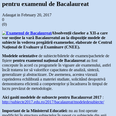
pentru examenul de Bacalaureat
Adaugat in February 20, 2017
0
(
0
)
Absolvenții claselor a XII-a care
vor susține la vară Bacalaureatul au la dispoziție modele de
subiecte în vederea pregătirii examenelor, elaborate de Centrul
Național de Evaluare și Examinare (CNEE).
Modelele orientative
de subiecte/biletele de examen/pachetele de
fișiere
pentru examenul național de Bacalaureat
au fost
concepute în acord cu programele în vigoare ale examenului, astfel
încât tratarea lor să valorifice capacitatea de analiză, sinteză,
generalizare şi abstractizare. De asemenea, acestea vizează
cuprinderea echilibrată a materiei studiate, solicitând deopotrivă
demonstrarea eficientă a competenţelor și încadrarea în timpul de
lucru prevăzut de metodologie.
Aici gasiti modelele de subuecte pentru Bacalaureat 2017
:
http://subiecte2017.edu.ro/2017/bacalaureat/modeledesubiecte/
Important de la Ministerul Educatiei:
nu au fost operate
modificări în structura subiectelor în raport cu subiectele din anii