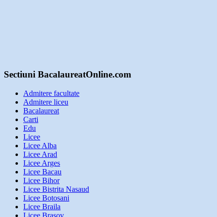
Sectiuni BacalaureatOnline.com
Admitere facultate
Admitere liceu
Bacalaureat
Carti
Edu
Licee
Licee Alba
Licee Arad
Licee Arges
Licee Bacau
Licee Bihor
Licee Bistrita Nasaud
Licee Botosani
Licee Braila
Licee Brasov