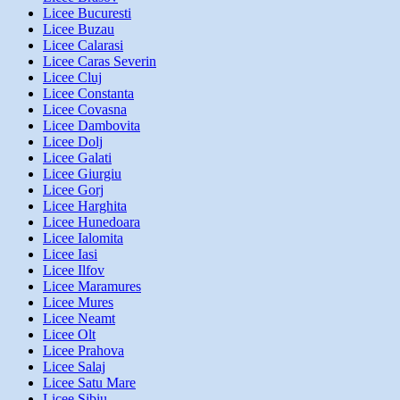
Licee Bucuresti
Licee Buzau
Licee Calarasi
Licee Caras Severin
Licee Cluj
Licee Constanta
Licee Covasna
Licee Dambovita
Licee Dolj
Licee Galati
Licee Giurgiu
Licee Gorj
Licee Harghita
Licee Hunedoara
Licee Ialomita
Licee Iasi
Licee Ilfov
Licee Maramures
Licee Mures
Licee Neamt
Licee Olt
Licee Prahova
Licee Salaj
Licee Satu Mare
Licee Sibiu