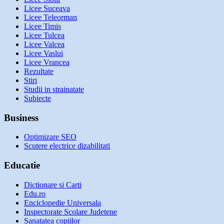
Licee Suceava
Licee Teleorman
Licee Timis
Licee Tulcea
Licee Valcea
Licee Vaslui
Licee Vrancea
Rezultate
Stiri
Studii in strainatate
Subiecte
Business
Optimizare SEO
Scutere electrice dizabilitati
Educatie
Dictionare si Carti
Edu.ro
Enciclopedie Universala
Inspectorate Scolare Judetene
Sanatatea copiilor