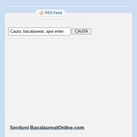
RSS Feed
Sectiuni BacalaureatOnline.com