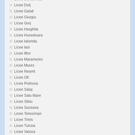
Licee Dolj
Licee Galati
Licee Giurgiu
Licee Gorj
Licee Harghita
Licee Hunedoara
Licee Ialomita
Licee Iasi
Licee Ilfov
Licee Maramures
Licee Mures
Licee Neamt
Licee Olt
Licee Prahova
Licee Salaj
Licee Satu Mare
Licee Sibiu
Licee Suceava
Licee Teleorman
Licee Timis
Licee Tulcea
Licee Valcea