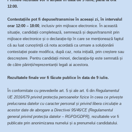
12:00.
Contestațiile pot fi depuse/transmise în aceeași zi, în intervalul
orar 12:00 – 18:00
, inclusiv prin mijloace electronice. În această
situație, candidații completează, semnează și depun/transmit prin
mijloace electronice și o declarație-tip în care se menționează faptul
că au luat cunoștință că nota acordată ca urmare a soluționării
contestației poate modifica, după caz, nota inițială, prin creștere sau
descreștere. Pentru candidații minori, declarația-tip este semnată și
de către părinții/reprezentanții legali ai acestora.
Rezultatele finale vor fi făcute publice în data de 9 iulie.
În conformitate cu prevederile art. 5 și ale art. 6 din
Regulamentul
UE 2016/679 privind protecția persoanelor fizice în ceea ce privește
prelucrarea datelor cu caracter personal și privind libera circulație a
acestor date de abrogare a Directivei 95/46/CE (Regulamentul
general privind protecția datelor – RGPD/GDPR)
, rezultatele vor fi
publicate prin anonimizarea numelui și a prenumelui candidatului.