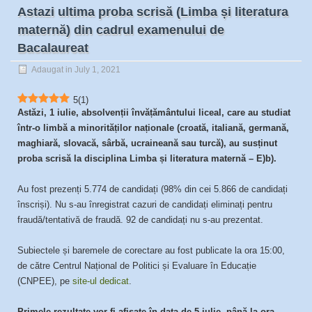
Astazi ultima proba scrisă (Limba și literatura
maternă) din cadrul examenului de
Bacalaureat
Adaugat in July 1, 2021
5
(
1
)
Astăzi, 1 iulie, absolvenții învățământului liceal, care au studiat
într-o limbă a minorităților naționale (croată, italiană, germană,
maghiară, slovacă, sârbă, ucraineană sau turcă), au susținut
proba scrisă la disciplina Limba și literatura maternă – E)b).
Au fost prezenți 5.774 de candidați (98% din cei 5.866 de candidați
înscriși). Nu s-au înregistrat cazuri de candidați eliminați pentru
fraudă/tentativă de fraudă. 92 de candidați nu s-au prezentat.
Subiectele și baremele de corectare au fost publicate la ora 15:00,
de către Centrul Național de Politici și Evaluare în Educație
(CNPEE), pe
site-ul dedicat
.
Primele rezultate vor fi afișate în data de 5 iulie, până la ora