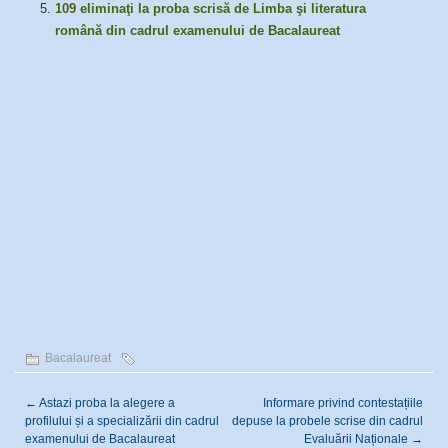
109 eliminaţi la proba scrisă de Limba şi literatura
română din cadrul examenului de Bacalaureat
Bacalaureat
←
Astazi proba la alegere a
Informare privind contestațiile
profilului și a specializării din cadrul
depuse la probele scrise din cadrul
examenului de Bacalaureat
Evaluării Naționale
→