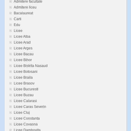
Admitere facultate
Admitere liceu
Bacalaureat
Carti
Edu
Licee
Licee Alba
Licee Arad
Licee Arges
Licee Bacau
Licee Bihor
Licee Bistrita Nasaud
Licee Botosani
Licee Braila
Licee Brasov
Licee Bucuresti
Licee Buzau
Licee Calarasi
Licee Caras Severin
Licee Cluj
Licee Constanta
Licee Covasna
Licee Dambovita