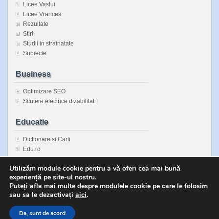
Licee Vaslui
Licee Vrancea
Rezultate
Stiri
Studii in strainatate
Subiecte
Business
Optimizare SEO
Scutere electrice dizabilitati
Educatie
Dictionare si Carti
Edu.ro
Enciclopedie Universala
Utilizăm module cookie pentru a vă oferi cea mai bună
Inspectorate Scolare Judetene
experiență pe site-ul nostru.
Sanatatea copiilor
Puteți afla mai multe despre modulele cookie pe care le folosim
sau sa le dezactivați
aici
.
Da, sunt de acord
Copyright © 2026 Bacalaureat fara secrete | Powered by
zBench
and
WordPres
↑
Top