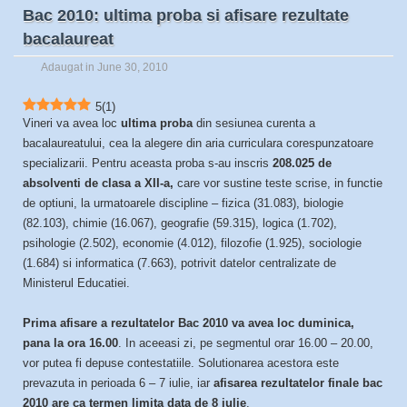
Bac 2010: ultima proba si afisare rezultate
bacalaureat
Adaugat in June 30, 2010
5
(
1
)
Vineri va avea loc
ultima proba
din sesiunea curenta a
bacalaureatului, cea la alegere din aria curriculara corespunzatoare
specializarii. Pentru aceasta proba s-au inscris
208.025 de
absolventi de clasa a XII-a,
care vor sustine teste scrise, in functie
de optiuni, la urmatoarele discipline – fizica (31.083), biologie
(82.103), chimie (16.067), geografie (59.315), logica (1.702),
psihologie (2.502), economie (4.012), filozofie (1.925), sociologie
(1.684) si informatica (7.663), potrivit datelor centralizate de
Ministerul Educatiei.
Prima afisare a rezultatelor Bac 2010 va avea loc duminica,
pana la ora 16.00
. In aceeasi zi, pe segmentul orar 16.00 – 20.00,
vor putea fi depuse contestatiile. Solutionarea acestora este
prevazuta in perioada 6 – 7 iulie, iar
afisarea rezultatelor finale bac
2010 are ca termen limita data de 8 iulie
.