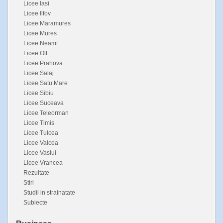
Licee Iasi
Licee Ilfov
Licee Maramures
Licee Mures
Licee Neamt
Licee Olt
Licee Prahova
Licee Salaj
Licee Satu Mare
Licee Sibiu
Licee Suceava
Licee Teleorman
Licee Timis
Licee Tulcea
Licee Valcea
Licee Vaslui
Licee Vrancea
Rezultate
Stiri
Studii in strainatate
Subiecte