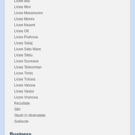
Licee Iasi
Licee Ilfov
Licee Maramures
Licee Mures
Licee Neamt
Licee Olt
Licee Prahova
Licee Salaj
Licee Satu Mare
Licee Sibiu
Licee Suceava
Licee Teleorman
Licee Timis
Licee Tulcea
Licee Valcea
Licee Vaslui
Licee Vrancea
Rezultate
Stiri
Studii in strainatate
Subiecte
Business