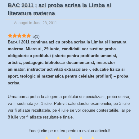
BAC 2011 : azi proba scrisa la Limba si
literatura materna
Adaugat in June 28, 2011
5
(
1
)
Bac-ul 2011 continua azi cu proba scrisa la Limba si literatura
materna. Miercuri, 29 iunie, candidatii vor sustine proba
obligatorie a profilului (istorie pentru profilurile umanist,
artistic, pedagogic-bibliotecar-documentarist, instructor-
animator, instructor activitati extrascolare -, educatie fizica si
sport, teologic si matematica pentru celelalte profiluri) – proba
scrisa.
Urmatoarea proba la alegere a profilului si specializarii, proba scrisa,
va fi sustinuta joi, 1 iulie. Potrivit calendarului examenelor, pe 3 iulie
vor fi afisate rezultatele, pe 4 iulie se vor depune contestatiile, iar pe
8 iulie vor fi afisate rezultatele finale.
Faceți clic pe o stea pentru a evalua articolul!