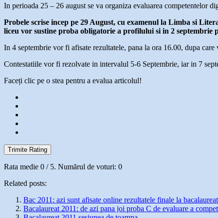
In perioada 25 – 26 august se va organiza evaluarea competentelor dig
Probele scrise incep pe 29 August, cu examenul la Limba si Litera
liceu vor sustine proba obligatorie a profilului si in 2 septembrie pr
In 4 septembrie vor fi afisate rezultatele, pana la ora 16.00, dupa care 
Contestatiile vor fi rezolvate in intervalul 5-6 Septembrie, iar in 7 septe
Faceți clic pe o stea pentru a evalua articolul!
Trimite Rating
Rata medie
0
/ 5. Numărul de voturi:
0
Related posts:
Bac 2011: azi sunt afisate online rezultatele finale la bacalaureat
Bacalaureat 2011: de azi pana joi proba C de evaluare a competen
Bacalaureat 2011 sesiunea de toamna