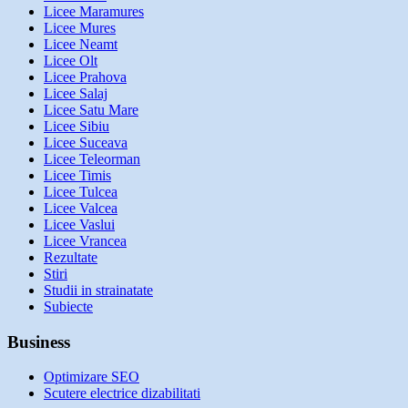
Licee Maramures
Licee Mures
Licee Neamt
Licee Olt
Licee Prahova
Licee Salaj
Licee Satu Mare
Licee Sibiu
Licee Suceava
Licee Teleorman
Licee Timis
Licee Tulcea
Licee Valcea
Licee Vaslui
Licee Vrancea
Rezultate
Stiri
Studii in strainatate
Subiecte
Business
Optimizare SEO
Scutere electrice dizabilitati