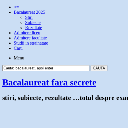
<=
Bacalaureat 2025
Stiri
Subiecte
Rezultate
Admitere liceu
Admitere facultate
Studii in strainatate
Carti
Menu
Bacalaureat fara secrete
stiri, subiecte, rezultate …totul despre e