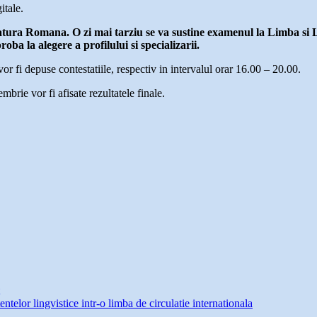
itale.
tura Romana. O zi mai tarziu se va sustine examenul la Limba si Li
oba la alegere a profilului si specializarii.
vor fi depuse contestatiile, respectiv in intervalul orar 16.00 – 20.00.
mbrie vor fi afisate rezultatele finale.
telor lingvistice intr-o limba de circulatie internationala