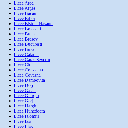
Licee Arad
Licee Arges
Licee Bacau
Licee Bihor
Licee Bistrita Nasaud
Licee Botosani
Licee Braila
Licee Brasov
Licee Bucuresti
Licee Buzau
Licee Calarasi
Licee Caras Severin
Licee Cluj
Licee Constanta
Licee Covasna
Licee Dambovita
Licee Dolj
Licee Galati
Licee Giurgiu
Licee Gorj
Licee Harghita
Licee Hunedoara
Licee Ialomita
Licee Iasi
Licee Ilfov