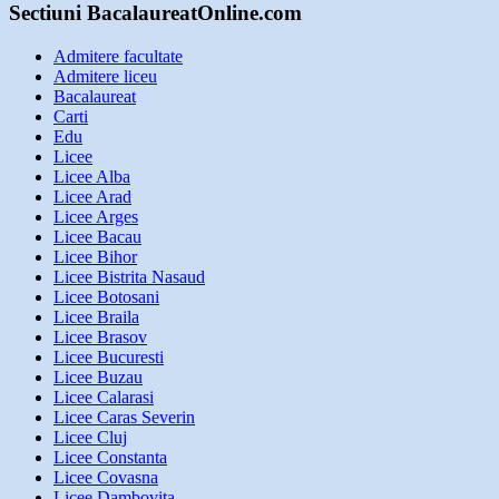
Sectiuni BacalaureatOnline.com
Admitere facultate
Admitere liceu
Bacalaureat
Carti
Edu
Licee
Licee Alba
Licee Arad
Licee Arges
Licee Bacau
Licee Bihor
Licee Bistrita Nasaud
Licee Botosani
Licee Braila
Licee Brasov
Licee Bucuresti
Licee Buzau
Licee Calarasi
Licee Caras Severin
Licee Cluj
Licee Constanta
Licee Covasna
Licee Dambovita