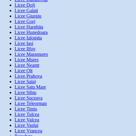
Licee Dolj
Licee Galati
Licee Giurgiu
Licee Gorj
Licee Harghita
Licee Hunedoara
Licee Ialomita
Licee Iasi
Licee Ilfov
Licee Maramures
Licee Mures
Licee Neamt
Licee Olt
Licee Prahova
Licee Salaj
Licee Satu Mare
Licee Sibiu
Licee Suceava
Licee Teleorman
Licee Timis
Licee Tulcea
Licee Valcea
Licee Vaslui
Licee Vrancea