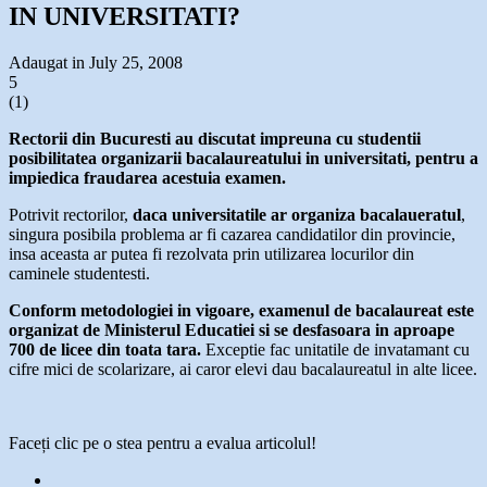
IN UNIVERSITATI?
Adaugat in July 25, 2008
5
(
1
)
Rectorii din Bucuresti au discutat impreuna cu studentii
posibilitatea organizarii bacalaureatului in universitati, pentru a
impiedica fraudarea acestuia examen.
Potrivit rectorilor,
daca universitatile ar organiza bacalaueratul
,
singura posibila problema ar fi cazarea candidatilor din provincie,
insa aceasta ar putea fi rezolvata prin utilizarea locurilor din
caminele studentesti.
Conform metodologiei in vigoare, examenul de bacalaureat este
organizat de Ministerul Educatiei si se desfasoara in aproape
700 de licee din toata tara.
Exceptie fac unitatile de invatamant cu
cifre mici de scolarizare, ai caror elevi dau bacalaureatul in alte licee.
Faceți clic pe o stea pentru a evalua articolul!