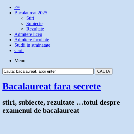
<=
Bacalaureat 2025
Stiri
Subiecte
Rezultate
Admitere liceu
Admitere facultate
Studii in strainatate
Carti
Menu
Bacalaureat fara secrete
stiri, subiecte, rezultate …totul despre
examenul de bacalaureat