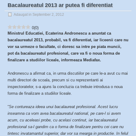
Bacalaureatul 2013 ar putea fi diferentiat
Adaugat in September 2, 2012
0
(
0
)
Ministrul Educatiei, Ecaterina Andronescu a anuntat ca
bacalaureatul 2013, probabil, va fi diferentiat, iar liceenii care nu
vor sa urmeze o facultate, ci doresc sa intre pe piata muncii,
pot da bacalaureatul profesional, care va fi o noua forma de
finalizare a studiilor liceale, informeaza Mediafax.
Andronescu a afirmat ca, in urma discutiilor pe care le-a avut cu mai
multi directori de scoala, precum si cu reprezentanti ai
inspectoratelor, s-a ajuns la concluzia ca trebuie introdusa o noua
forma de finalizare a studiilor liceale.
“
Se contureaza ideea unui bacalaureat profesional. Acest lucru
inseamna ca vom avea bacalaureatul national, pe care-l si avem
acum, cu aceleasi probe, cu acelasi continut, iar bacalaureatul
profesional sa-l gandim ca o forma de finalizare pentru cei care nu
tintesc invatamantul superior, dar vor sa mearga in productie. In felul