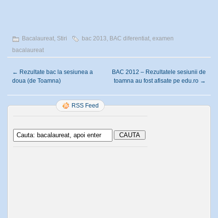
Bacalaureat
,
Stiri
bac 2013
,
BAC diferentiat
,
examen
bacalaureat
←
Rezultate bac la sesiunea a
BAC 2012 – Rezultatele sesiunii de
doua (de Toamna)
toamna au fost afisate pe edu.ro
→
RSS Feed