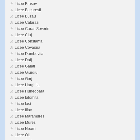
Licee Brasov
Licee Bucuresti
Licee Buzau
Licee Calarasi
Licee Caras Severin
Licee Cluj
Licee Constanta
Licee Covasna
Licee Dambovita
Licee Dolj
Licee Galati
Licee Giurgiu
Licee Gorj
Licee Harghita
Licee Hunedoara
Licee Ialomita
Licee Iasi
Licee Ilfov
Licee Maramures
Licee Mures
Licee Neamt
Licee Olt