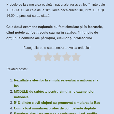
Probele de la simularea evaluării naţionale vor avea loc în intervalul
11.00-13.00, iar cele de la simularea bacalaureatului, între 11.00 şi
14.00, a precizat sursa citată.
Cele două examene naţionale au fost simulate şi în februarie,
când notele au fost trecute sau nu în catalog, în funcţie de
opţiunile comune ale părinţilor, elevilor şi profesorilor.
Faceți clic pe o stea pentru a evalua articolul!
Related posts:
Rezultatele elevilor la simularea evaluarii nationale la
Iasi
MODELE de subiecte pentru simularile examenelor
nationale
54% dintre elevii clujeni au promovat simularea la Bac
Cum a fost simularea probei de competente digitale
Rezultate simulare examen bacalaureat – Iasi, aprilie