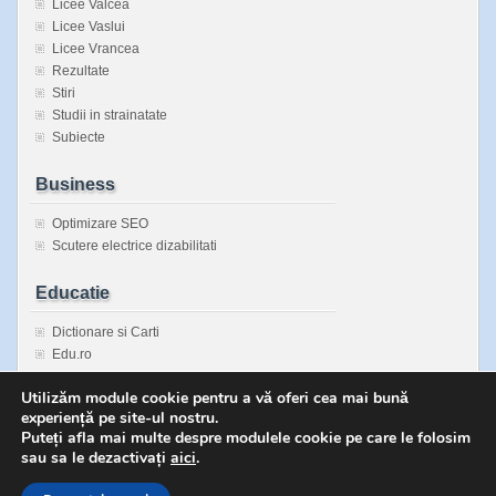
Licee Valcea
Licee Vaslui
Licee Vrancea
Rezultate
Stiri
Studii in strainatate
Subiecte
Business
Optimizare SEO
Scutere electrice dizabilitati
Educatie
Dictionare si Carti
Edu.ro
Enciclopedie Universala
Utilizăm module cookie pentru a vă oferi cea mai bună
Inspectorate Scolare Judetene
experiență pe site-ul nostru.
Sanatatea copiilor
Puteți afla mai multe despre modulele cookie pe care le folosim
sau sa le dezactivați
aici
.