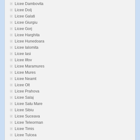
Licee Dambovita
Licee Dolj
Licee Galati
Licee Giurgiu
Licee Gorj
Licee Harghita
Licee Hunedoara
Licee Ialomita
Licee Iasi
Licee Ilfov
Licee Maramures
Licee Mures
Licee Neamt
Licee Olt
Licee Prahova
Licee Salaj
Licee Satu Mare
Licee Sibiu
Licee Suceava
Licee Teleorman
Licee Timis
Licee Tulcea