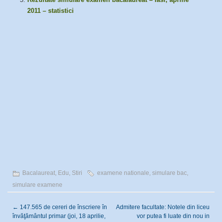
2011 – statistici
Bacalaureat
,
Edu
,
Stiri
examene nationale
,
simulare bac
,
simulare examene
←
147.565 de cereri de înscriere în
Admitere facultate: Notele din liceu
învăţământul primar (joi, 18 aprilie,
vor putea fi luate din nou in