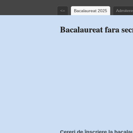
<=
Bacalaureat 2025
Admitere
Bacalaureat fara sec
Cereri de înscriere la bacala