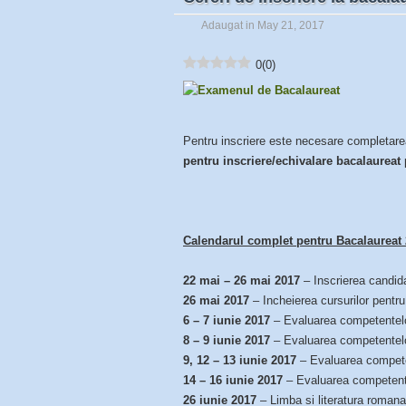
Adaugat in May 21, 2017
0
(
0
)
Pentru inscriere este necesare completar
pentru
inscriere/echivalare
bacalaureat
Calendarul complet pentru Bacalaureat
22 mai – 26 mai 2017
– Inscrierea candid
26 mai 2017
– Incheierea cursurilor pentru
6 – 7 iunie 2017
– Evaluarea competentelor
8 – 9 iunie 2017
– Evaluarea competentelor
9, 12 – 13 iunie 2017
– Evaluarea competen
14 – 16 iunie 2017
– Evaluarea competentelo
26 iunie 2017
– Limba si literatura romana