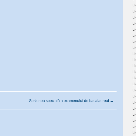
Li
L
Li
Li
Li
Li
Li
Li
L
Li
Li
Li
Li
L
L
Li
Sesiunea specială a examenului de bacalaureat
→
Li
Li
Li
Li
L
Li