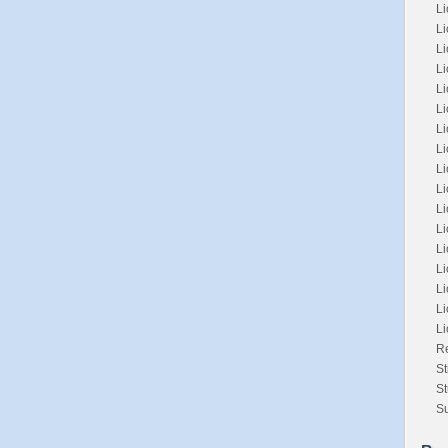
Li
Li
L
L
L
Li
L
Li
Li
Li
L
L
Li
Li
Li
Li
L
Re
St
St
Su