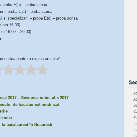
a proba E)b) – proba scrisa
lui – proba E)c) – proba scrisa
ui si specializarii – proba E)d) – proba scrisa
a ora 16:00)
ele 16:00 – 20:00)
r
pe o stea pentru a evalua articolul!
Sec
Ad
eat 2017 – Sesiunea iunie-iulie 2017
Ad
enului de bacalaureat modificat
Ba
erile
Ca
E
alendar
Li
i la bacalaureat în Bucuresti
Li
Li