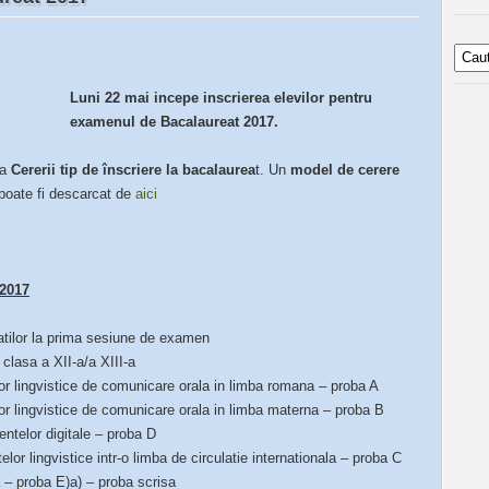
Luni 22 mai incepe inscrierea elevilor pentru
examenul de Bacalaureat 2017.
ea
Cererii tip de înscriere la bacalaurea
t. Un
model de cerere
poate fi descarcat de
aici
 2017
atilor la prima sesiune de examen
 clasa a XII-a/a XIII-a
 lingvistice de comunicare orala in limba romana – proba A
 lingvistice de comunicare orala in limba materna – proba B
telor digitale – proba D
r lingvistice intr-o limba de circulatie internationala – proba C
 – proba E)a) – proba scrisa