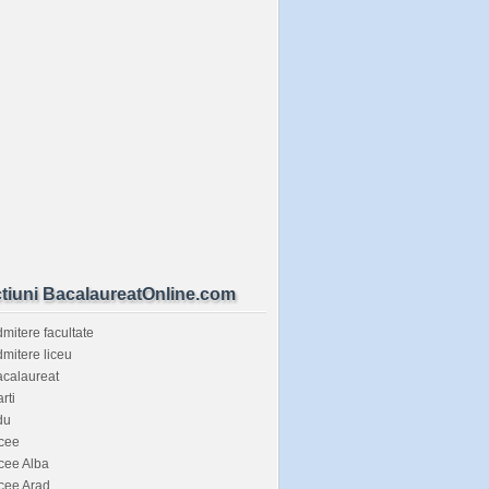
tiuni BacalaureatOnline.com
mitere facultate
mitere liceu
calaureat
rti
du
cee
cee Alba
cee Arad