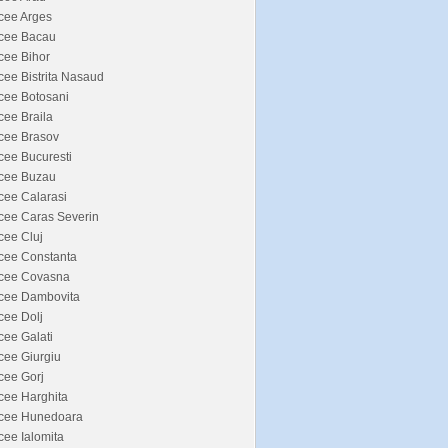
cee Arges
icee Bacau
cee Bihor
cee Bistrita Nasaud
cee Botosani
cee Braila
cee Brasov
cee Bucuresti
icee Buzau
cee Calarasi
cee Caras Severin
cee Cluj
cee Constanta
icee Covasna
icee Dambovita
cee Dolj
cee Galati
cee Giurgiu
cee Gorj
cee Harghita
icee Hunedoara
cee Ialomita