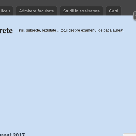
 liceu
Admitere facultate
Studii in strainatate
Carti
rete
stiri, subiecte, rezultate …totul despre examenul de bacalaureat
ureat 2017