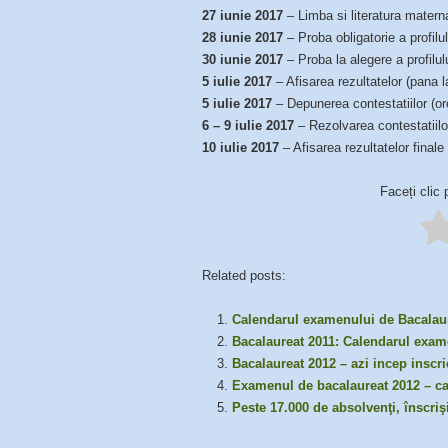
27 iunie 2017
– Limba si literatura matern
28 iunie 2017
– Proba obligatorie a profilu
30 iunie 2017
– Proba la alegere a profilul
5 iulie 2017
– Afisarea rezultatelor (pana l
5 iulie 2017
– Depunerea contestatiilor (or
6 – 9 iulie 2017
– Rezolvarea contestatiilo
10 iulie 2017
– Afisarea rezultatelor finale
Faceți clic 
Related posts:
Calendarul examenului de Bacalaur
Bacalaureat 2011: Calendarul exam
Bacalaureat 2012 – azi incep inscri
Examenul de bacalaureat 2012 – c
Peste 17.000 de absolvenţi, înscriş