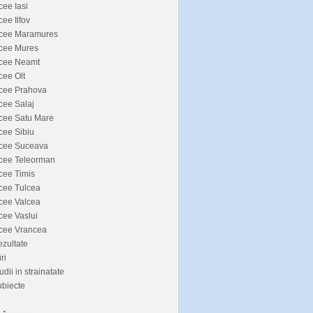
cee Iasi
cee Ilfov
icee Maramures
icee Mures
icee Neamt
cee Olt
icee Prahova
cee Salaj
cee Satu Mare
cee Sibiu
icee Suceava
icee Teleorman
cee Timis
cee Tulcea
cee Valcea
cee Vaslui
icee Vrancea
zultate
iri
udii in strainatate
biecte