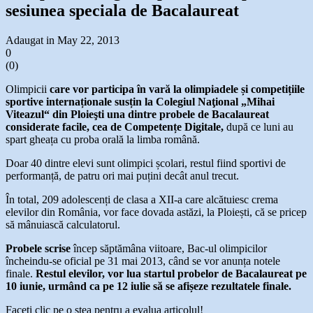
sesiunea speciala de Bacalaureat
Adaugat in May 22, 2013
0
(
0
)
Olimpicii
care vor participa în vară la olimpiadele și competițiile
sportive internaționale susțin la Colegiul Naţional „Mihai
Viteazul“ din Ploieşti una dintre probele de Bacalaureat
considerate facile, cea de Competențe Digitale,
după ce luni au
spart gheața cu proba orală la limba română.
Doar 40 dintre elevi sunt olimpici școlari, restul fiind sportivi de
performanță, de patru ori mai puțini decât anul trecut.
În total, 209 adolescenți de clasa a XII-a care alcătuiesc crema
elevilor din România, vor face dovada astăzi, la Ploiești, că se pricep
să mânuiască calculatorul.
Probele scrise
încep săptămâna viitoare, Bac-ul olimpicilor
încheindu-se oficial pe 31 mai 2013, când se vor anunța notele
finale.
Restul elevilor, vor lua startul probelor de Bacalaureat pe
10 iunie, urmând ca pe 12 iulie să se afișeze rezultatele finale.
Faceți clic pe o stea pentru a evalua articolul!