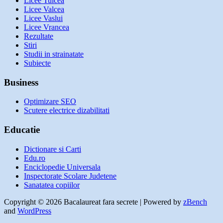
Licee Tulcea
Licee Valcea
Licee Vaslui
Licee Vrancea
Rezultate
Stiri
Studii in strainatate
Subiecte
Business
Optimizare SEO
Scutere electrice dizabilitati
Educatie
Dictionare si Carti
Edu.ro
Enciclopedie Universala
Inspectorate Scolare Judetene
Sanatatea copiilor
Copyright © 2026 Bacalaureat fara secrete | Powered by
zBench
and
WordPress