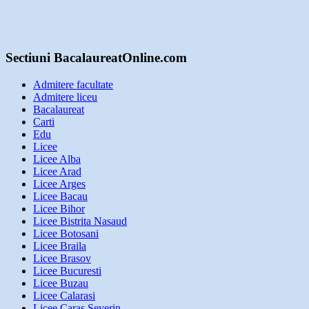
Sectiuni BacalaureatOnline.com
Admitere facultate
Admitere liceu
Bacalaureat
Carti
Edu
Licee
Licee Alba
Licee Arad
Licee Arges
Licee Bacau
Licee Bihor
Licee Bistrita Nasaud
Licee Botosani
Licee Braila
Licee Brasov
Licee Bucuresti
Licee Buzau
Licee Calarasi
Licee Caras Severin