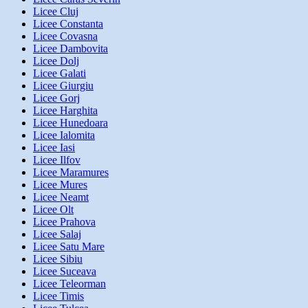
Licee Cluj
Licee Constanta
Licee Covasna
Licee Dambovita
Licee Dolj
Licee Galati
Licee Giurgiu
Licee Gorj
Licee Harghita
Licee Hunedoara
Licee Ialomita
Licee Iasi
Licee Ilfov
Licee Maramures
Licee Mures
Licee Neamt
Licee Olt
Licee Prahova
Licee Salaj
Licee Satu Mare
Licee Sibiu
Licee Suceava
Licee Teleorman
Licee Timis