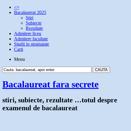
<=
Bacalaureat 2025
Stiri
Subiecte
Rezultate
Admitere liceu
Admitere facultate
Studii in strainatate
Carti
Menu
Bacalaureat fara secrete
stiri, subiecte, rezultate …totul despre
examenul de bacalaureat