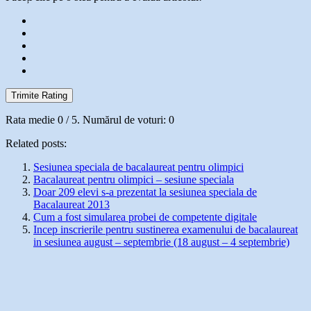
Trimite Rating
Rata medie
0
/ 5. Numărul de voturi:
0
Related posts:
Sesiunea speciala de bacalaureat pentru olimpici
Bacalaureat pentru olimpici – sesiune speciala
Doar 209 elevi s-a prezentat la sesiunea speciala de
Bacalaureat 2013
Cum a fost simularea probei de competente digitale
Incep inscrierile pentru sustinerea examenului de bacalaureat
in sesiunea august – septembrie (18 august – 4 septembrie)