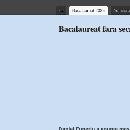
<=
Bacalaureat 2025
Admitere
Bacalaureat fara sec
Daniel Funeriu a anunta masu