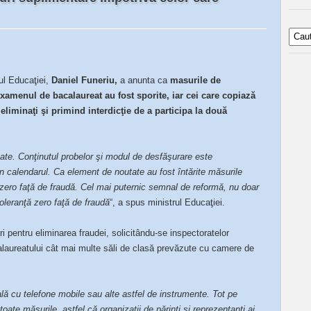
ul Educaţiei,
Daniel Funeriu,
a anunta ca
masurile de
examenul de bacalaureat au fost sporite, iar cei care copiază
d eliminaţi şi primind interdicţie de a participa la două
tate. Conţinutul probelor şi modul de desfăşurare este
in calendarul. Ca element de noutate au fost întărite măsurile
zero faţă de fraudă. Cel mai puternic semnal de reformă, nu doar
oleranţă zero faţă de fraudă
“, a spus ministrul Educaţiei.
i pentru eliminarea fraudei, solicitându-se inspectoratelor
alaureatului cât mai multe săli de clasă prevăzute cu camere de
lă cu telefone mobile sau alte astfel de instrumente. Tot pe
toate măsurile, astfel că organizaţii de părinţi şi reprezentanţi ai