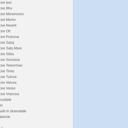
cee Iasi
cee Ilfov
icee Maramures
icee Mures
icee Neamt
cee Olt
icee Prahova
cee Salaj
cee Satu Mare
cee Sibiu
icee Suceava
icee Teleorman
cee Timis
cee Tulcea
cee Valcea
cee Vaslui
icee Vrancea
zultate
iri
udii in strainatate
biecte