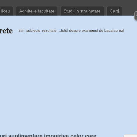
 liceu
Admitere facultate
Studii in strainatate
Carti
rete
stiri, subiecte, rezultate …totul despre examenul de bacalaureat
ri suplimentare impotriva celor care