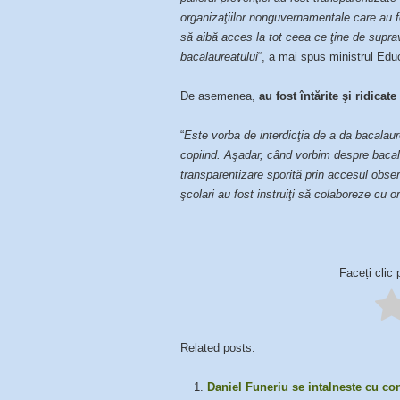
organizaţiilor nonguvernamentale care au f
să aibă acces la tot ceea ce ţine de supr
bacalaureatului
“, a mai spus ministrul Educ
De asemenea,
au fost întărite şi ridicat
“
Este vorba de interdicţia de a da bacalaur
copiind. Aşadar, când vorbim despre bacala
transparentizare sporită prin accesul observ
şcolari au fost instruiţi să colaboreze cu 
Faceți clic 
Related posts:
Daniel Funeriu se intalneste cu co