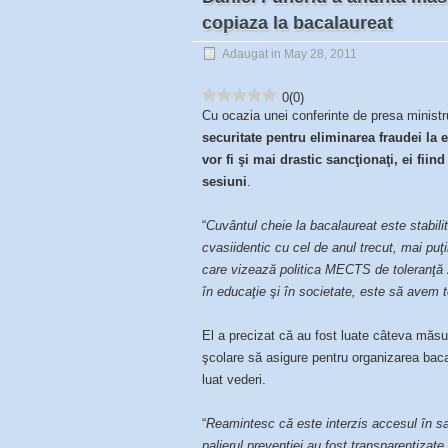
copiaza la bacalaureat
Adaugat in May 28, 2011
0
(
0
)
Cu ocazia unei conferinte de presa ministr
securitate pentru eliminarea fraudei la 
vor fi şi mai drastic sancţionaţi, ei fiin
sesiuni
.
“
Cuvântul cheie la bacalaureat este stabili
cvasiidentic cu cel de anul trecut, mai puţ
care vizează politica MECTS de toleranţă 
în educaţie şi în societate, este să avem t
El a precizat că au fost luate câteva măsur
şcolare să asigure pentru organizarea bac
luat vederi.
“
Reamintesc că este interzis accesul în sa
palierul prevenţiei au fost transparentizate 