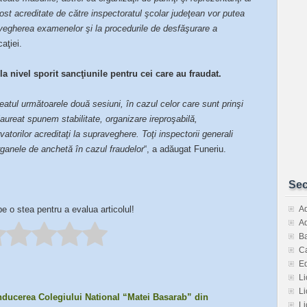
ost acreditate de către inspectoratul şcolar judeţean vor putea
avegherea examenelor şi la procedurile de desfăşurare a
aţiei.
e la nivel sporit sancţiunile pentru cei care au fraudat.
eatul următoarele două sesiuni, în cazul celor care sunt prinşi
ureat spunem stabilitate, organizare ireproşabilă,
atorilor acreditaţi la supraveghere. Toţi inspectorii generali
organele de anchetă în cazul fraudelor
“, a adăugat Funeriu.
Sec
pe o stea pentru a evalua articolul!
Ad
Ad
Ba
Ca
E
Li
Li
nducerea Colegiului National “Matei Basarab” din
Li