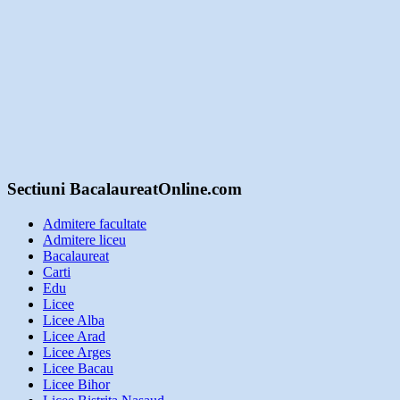
Sectiuni BacalaureatOnline.com
Admitere facultate
Admitere liceu
Bacalaureat
Carti
Edu
Licee
Licee Alba
Licee Arad
Licee Arges
Licee Bacau
Licee Bihor