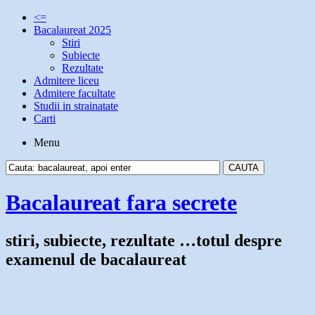
<=
Bacalaureat 2025
Stiri
Subiecte
Rezultate
Admitere liceu
Admitere facultate
Studii in strainatate
Carti
Menu
Bacalaureat fara secrete
stiri, subiecte, rezultate …totul despre
examenul de bacalaureat