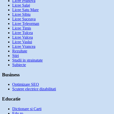
Licee Prahova
Licee Salaj
Licee Satu Mare
Licee Sibiu
Licee Suceava
Licee Teleorman
Licee Timis
Licee Tulcea
Licee Valcea
Licee Vaslui
Licee Vrancea
Rezultate
Stiri
Studii in strainatate
Subiecte
Business
Optimizare SEO
Scutere electrice dizabilitati
Educatie
Dictionare si Carti
Edu.ro