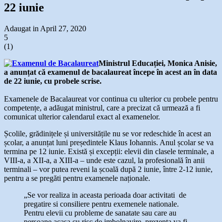
22 iunie
Adaugat in April 27, 2020
5
(
1
)
Ministrul Educației, Monica Anisie,
a anunțat că examenul de bacalaureat începe în acest an în data
de 22 iunie, cu probele scrise.
Examenele de Bacalaureat vor continua cu ulterior cu probele pentru
competențe, a adăugat ministrul, care a precizat că urmează a fi
comunicat ulterior calendarul exact al examenelor.
Școlile, grădinițele și universitățile nu se vor redeschide în acest an
școlar, a anunțat luni președintele Klaus Iohannis. Anul școlar se va
termina pe 12 iunie. Există și excepții: elevii din clasele terminale, a
VIII-a, a XII-a, a XIII-a – unde este cazul, la profesională în anii
terminali – vor putea reveni la școală după 2 iunie, între 2-12 iunie,
pentru a se pregăti pentru examenele naționale.
„Se vor realiza in aceasta perioada doar activitati de
pregatire si consiliere pentru exemenele nationale.
Pentru elevii cu probleme de sanatate sau care au
persoane acasa cu risc de imbolnavire, prezenta va fi