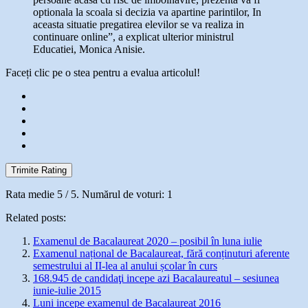
optionala la scoala si decizia va apartine parintilor, In
aceasta situatie pregatirea elevilor se va realiza in
continuare online”, a explicat ulterior ministrul
Educatiei, Monica Anisie.
Faceți clic pe o stea pentru a evalua articolul!
Trimite Rating
Rata medie
5
/ 5. Numărul de voturi:
1
Related posts:
Examenul de Bacalaureat 2020 – posibil în luna iulie
Examenul național de Bacalaureat, fără conținuturi aferente
semestrului al II-lea al anului școlar în curs
168.945 de candidaţi incepe azi Bacalaureatul – sesiunea
iunie-iulie 2015
Luni incepe examenul de Bacalaureat 2016