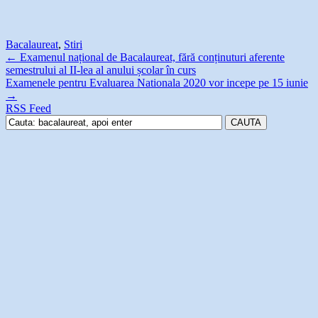
Bacalaureat
,
Stiri
←
Examenul național de Bacalaureat, fără conținuturi aferente
semestrului al II-lea al anului școlar în curs
Examenele pentru Evaluarea Nationala 2020 vor incepe pe 15 iunie
→
RSS Feed