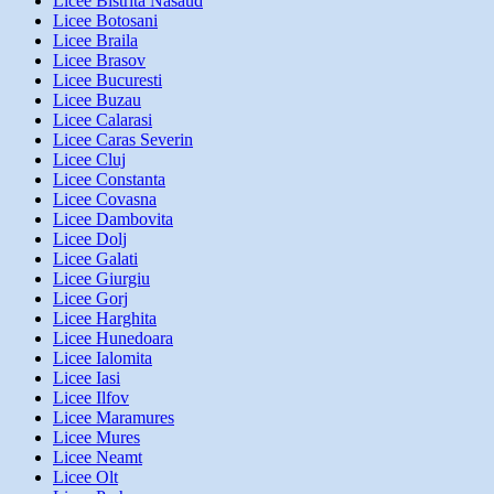
Licee Bistrita Nasaud
Licee Botosani
Licee Braila
Licee Brasov
Licee Bucuresti
Licee Buzau
Licee Calarasi
Licee Caras Severin
Licee Cluj
Licee Constanta
Licee Covasna
Licee Dambovita
Licee Dolj
Licee Galati
Licee Giurgiu
Licee Gorj
Licee Harghita
Licee Hunedoara
Licee Ialomita
Licee Iasi
Licee Ilfov
Licee Maramures
Licee Mures
Licee Neamt
Licee Olt