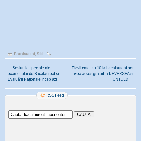
Bacalaureat
,
Stiri
←
Sesiunile speciale ale
Elevii care iau 10 la bacalaureat pot
examenului de Bacalaureat și
avea acces gratuit la NEVERSEA si
Evaluării Naționale incep azi
UNTOLD
→
RSS Feed