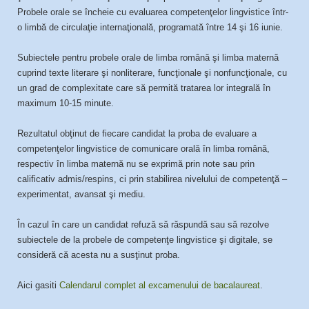
Probele orale se încheie cu evaluarea competenţelor lingvistice într-
o limbă de circulaţie internaţională, programată între 14 şi 16 iunie.
Subiectele pentru probele orale de limba română şi limba maternă
cuprind texte literare şi nonliterare, funcţionale şi nonfuncţionale, cu
un grad de complexitate care să permită tratarea lor integrală în
maximum 10-15 minute.
Rezultatul obţinut de fiecare candidat la proba de evaluare a
competenţelor lingvistice de comunicare orală în limba română,
respectiv în limba maternă nu se exprimă prin note sau prin
calificativ admis/respins, ci prin stabilirea nivelului de competenţă –
experimentat, avansat şi mediu.
În cazul în care un candidat refuză să răspundă sau să rezolve
subiectele de la probele de competenţe lingvistice şi digitale, se
consideră că acesta nu a susţinut proba.
Aici gasiti
Calendarul complet al excamenului de bacalaureat
.