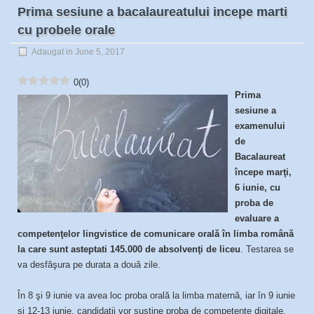
Prima sesiune a bacalaureatului incepe marti
cu probele orale
Adaugat in June 5, 2017
0
(
0
)
Prima
sesiune a
examenului
de
Bacalaureat
începe marţi,
6 iunie, cu
proba de
evaluare a
competenţelor lingvistice de comunicare orală în limba română
la care sunt asteptati 145.000 de absolvenţi de liceu
. Testarea se
va desfăşura pe durata a două zile.
În 8 şi 9 iunie va avea loc proba orală la limba maternă, iar în 9 iunie
şi 12-13 iunie, candidaţii vor susţine proba de competenţe digitale.