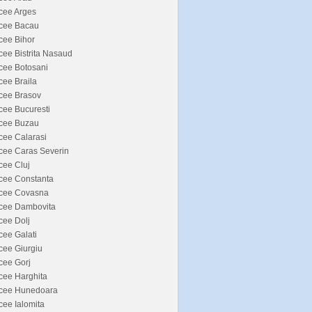
cee Arges
icee Bacau
cee Bihor
cee Bistrita Nasaud
cee Botosani
cee Braila
cee Brasov
cee Bucuresti
icee Buzau
cee Calarasi
cee Caras Severin
cee Cluj
cee Constanta
icee Covasna
icee Dambovita
cee Dolj
cee Galati
cee Giurgiu
cee Gorj
cee Harghita
icee Hunedoara
cee Ialomita