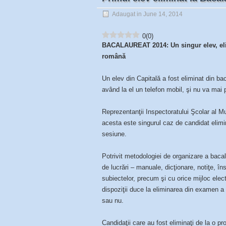
Adaugat in June 14, 2014
0
(
0
)
BACALAUREAT 2014: Un singur elev, eli
română
Un elev din Capitală a fost eliminat din ba
având la el un telefon mobil, şi nu va mai
Reprezentanţii Inspectoratului Şcolar al 
acesta este singurul caz de candidat elimi
sesiune.
Potrivit metodologiei de organizare a bacala
de lucrări – manuale, dicţionare, notiţe, în
subiectelor, precum şi cu orice mijloc ele
dispoziţii duce la eliminarea din examen a c
sau nu.
Candidaţii care au fost eliminaţi de la o pr