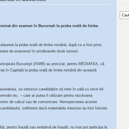
minat din examen în Bucureşti la proba orală de limba
calaureat la proba orală de limba română, după ce a fost prins
 putea da examenul în următoarele două sesiuni.
Municipiului Bucureşti (ISMB) au precizat, pentru MEDIAFAX, că
nat în Capitală la proba orală de limba română din această
ureatului, se interzice candidaţilor să intre în sală cu orice fel
semnări etc. – care ar putea fi utilizate pentru rezolvarea
ctronic de calcul sau de comunicare. Nerespectarea acestei
andidatului, indiferent dacă materialele interzise au fost folosite
obă, pentru fraudă sau tentativă de fraudă, nu mai pot participa la