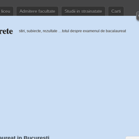
 liceu
Admitere facultate
Studii in strainatate
Carti
rete
stiri, subiecte, rezultate …totul despre examenul de bacalaureat
aureat in Bucuresti