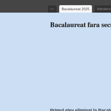
<=
Bacalaureat 2025
Admitere
Bacalaureat fara sec
Primul elev eliminat la Bacal