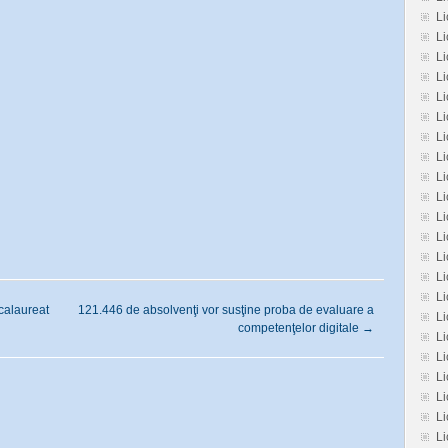
Li
L
Li
Li
Li
Li
Li
Li
L
Li
Li
Li
Li
L
L
calaureat
121.446 de absolvenţi vor susţine proba de evaluare a
Li
competenţelor digitale
→
Li
Li
Li
Li
L
Li