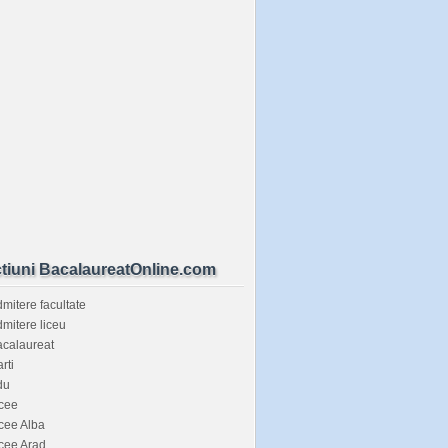
tiuni BacalaureatOnline.com
mitere facultate
mitere liceu
calaureat
rti
du
cee
cee Alba
cee Arad