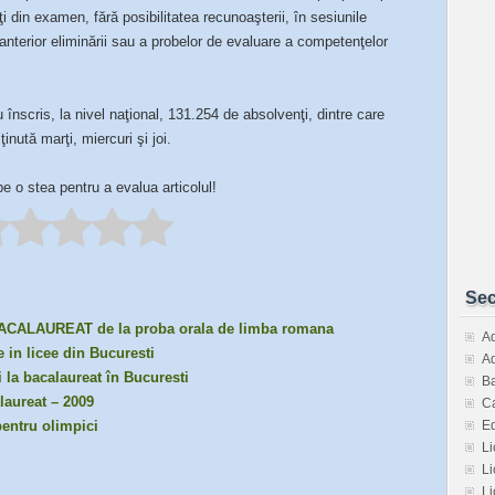
i din examen, fără posibilitatea recunoaşterii, în sesiunile
anterior eliminării sau a probelor de evaluare a competenţelor
înscris, la nivel naţional, 131.254 de absolvenţi, dintre care
inută marţi, miercuri şi joi.
pe o stea pentru a evalua articolul!
Sec
 BACALAUREAT de la proba orala de limba romana
Ad
 in licee din Bucuresti
Ad
i la bacalaureat în Bucuresti
Ba
aureat – 2009
Ca
E
pentru olimpici
Li
Li
Li