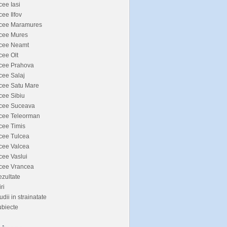
cee Iasi
cee Ilfov
icee Maramures
icee Mures
icee Neamt
cee Olt
icee Prahova
cee Salaj
cee Satu Mare
cee Sibiu
icee Suceava
icee Teleorman
cee Timis
cee Tulcea
cee Valcea
cee Vaslui
icee Vrancea
zultate
iri
udii in strainatate
biecte