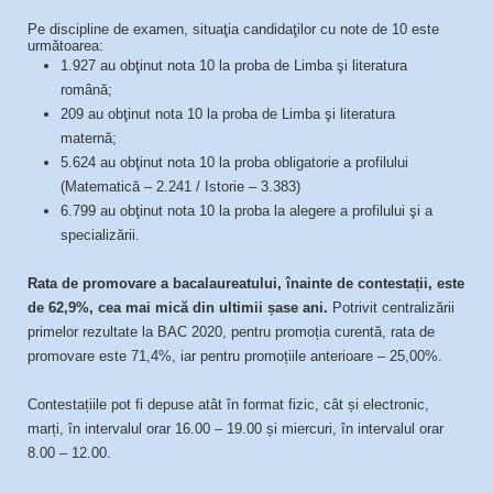
Pe discipline de examen, situaţia candidaţilor cu note de 10 este
următoarea:
1.927 au obţinut nota 10 la proba de Limba şi literatura
română;
209 au obţinut nota 10 la proba de Limba şi literatura
maternă;
5.624 au obţinut nota 10 la proba obligatorie a profilului
(Matematică – 2.241 / Istorie – 3.383)
6.799 au obţinut nota 10 la proba la alegere a profilului şi a
specializării.
Rata de promovare a bacalaureatului, înainte de contestații, este
de 62,9%, cea mai mică din ultimii șase ani.
Potrivit centralizării
primelor rezultate la BAC 2020, pentru promoția curentă, rata de
promovare este 71,4%, iar pentru promoțiile anterioare – 25,00%.
Contestațiile pot fi depuse atât în format fizic, cât și electronic,
marți, în intervalul orar 16.00 – 19.00 și miercuri, în intervalul orar
8.00 – 12.00.