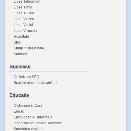
Licee Teleorman
Licee Timis
Licee Tulcea
Licee Valcea
Licee Vaslui
Licee Vrancea
Rezultate
Stiri
Studii in strainatate
Subiecte
Business
Optimizare SEO
Scutere electrice dizabilitati
Educatie
Dictionare si Carti
Edu.ro
Enciclopedie Universala
Inspectorate Scolare Judetene
Sanatatea copiilor