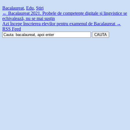
Bacalaureat
,
Edu
,
Stiri
←
Bacalaureat 2021. Probele de competențe digitale și lingvistice se
echivalează, nu se mai susțin
Azi începe înscrierea elevilor pentru examenul de Bacalaureat
→
RSS Feed