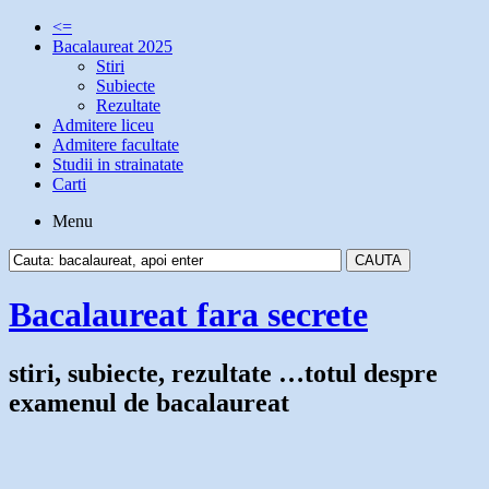
<=
Bacalaureat 2025
Stiri
Subiecte
Rezultate
Admitere liceu
Admitere facultate
Studii in strainatate
Carti
Menu
Bacalaureat fara secrete
stiri, subiecte, rezultate …totul despre
examenul de bacalaureat