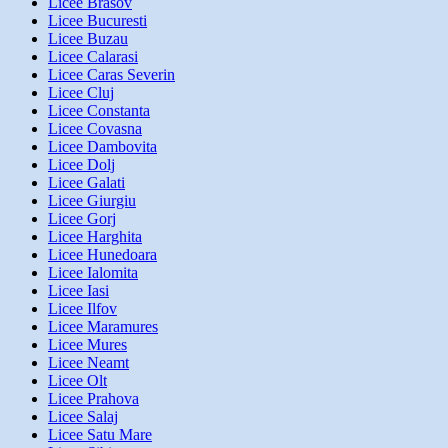
Licee Brasov
Licee Bucuresti
Licee Buzau
Licee Calarasi
Licee Caras Severin
Licee Cluj
Licee Constanta
Licee Covasna
Licee Dambovita
Licee Dolj
Licee Galati
Licee Giurgiu
Licee Gorj
Licee Harghita
Licee Hunedoara
Licee Ialomita
Licee Iasi
Licee Ilfov
Licee Maramures
Licee Mures
Licee Neamt
Licee Olt
Licee Prahova
Licee Salaj
Licee Satu Mare