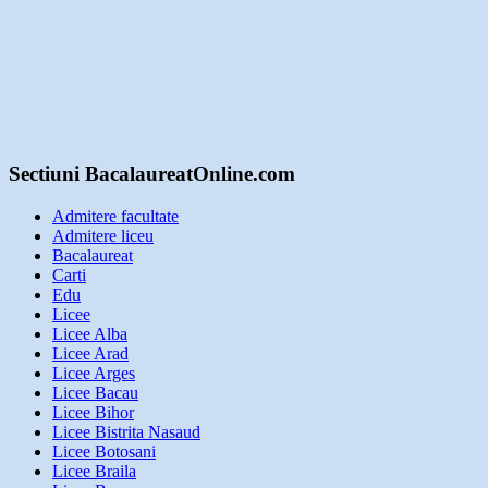
Sectiuni BacalaureatOnline.com
Admitere facultate
Admitere liceu
Bacalaureat
Carti
Edu
Licee
Licee Alba
Licee Arad
Licee Arges
Licee Bacau
Licee Bihor
Licee Bistrita Nasaud
Licee Botosani
Licee Braila