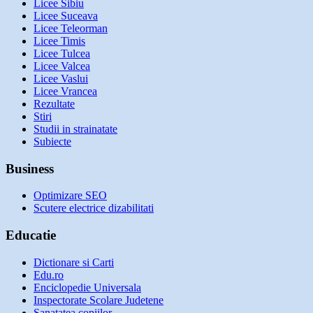
Licee Sibiu
Licee Suceava
Licee Teleorman
Licee Timis
Licee Tulcea
Licee Valcea
Licee Vaslui
Licee Vrancea
Rezultate
Stiri
Studii in strainatate
Subiecte
Business
Optimizare SEO
Scutere electrice dizabilitati
Educatie
Dictionare si Carti
Edu.ro
Enciclopedie Universala
Inspectorate Scolare Judetene
Sanatatea copiilor