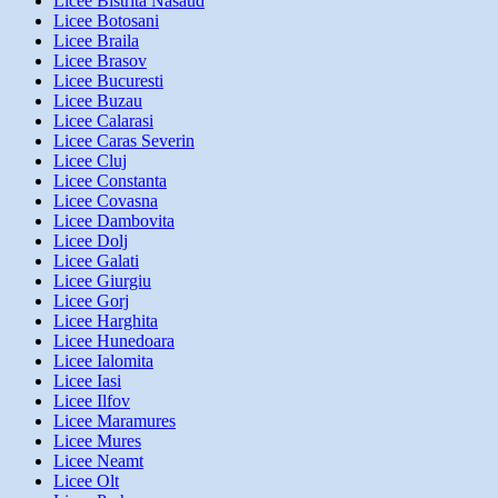
Licee Bistrita Nasaud
Licee Botosani
Licee Braila
Licee Brasov
Licee Bucuresti
Licee Buzau
Licee Calarasi
Licee Caras Severin
Licee Cluj
Licee Constanta
Licee Covasna
Licee Dambovita
Licee Dolj
Licee Galati
Licee Giurgiu
Licee Gorj
Licee Harghita
Licee Hunedoara
Licee Ialomita
Licee Iasi
Licee Ilfov
Licee Maramures
Licee Mures
Licee Neamt
Licee Olt