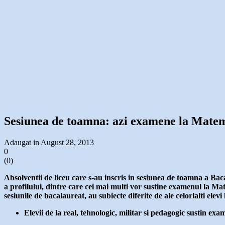
Sesiunea de toamna: azi examene la Matema
Adaugat in August 28, 2013
0
(
0
)
Absolventii de liceu care s-au inscris in sesiunea de toamna a Baca
a profilului, dintre care cei mai multi vor sustine examenul la Ma
sesiunile de bacalaureat, au subiecte diferite de ale celorlalti elev
Elevii de la real, tehnologic, militar si pedagogic sustin ex