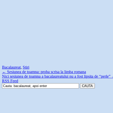
Bacalaureat
,
Stiri
←
Sesiunea de toamna: proba scrisa la limba romana
Nici sesiunea de toamna a bacalaureatului nu a fost lipsita de “perle”
RSS Feed