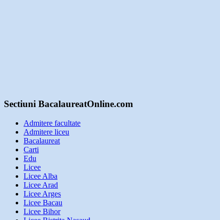
Sectiuni BacalaureatOnline.com
Admitere facultate
Admitere liceu
Bacalaureat
Carti
Edu
Licee
Licee Alba
Licee Arad
Licee Arges
Licee Bacau
Licee Bihor