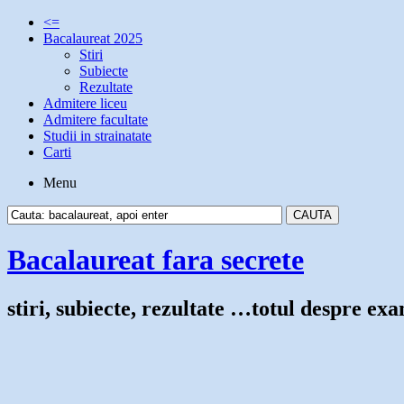
<=
Bacalaureat 2025
Stiri
Subiecte
Rezultate
Admitere liceu
Admitere facultate
Studii in strainatate
Carti
Menu
Bacalaureat fara secrete
stiri, subiecte, rezultate …totul despre e