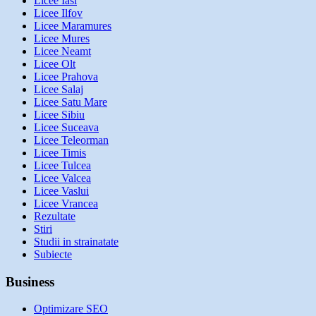
Licee Iasi
Licee Ilfov
Licee Maramures
Licee Mures
Licee Neamt
Licee Olt
Licee Prahova
Licee Salaj
Licee Satu Mare
Licee Sibiu
Licee Suceava
Licee Teleorman
Licee Timis
Licee Tulcea
Licee Valcea
Licee Vaslui
Licee Vrancea
Rezultate
Stiri
Studii in strainatate
Subiecte
Business
Optimizare SEO