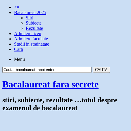
<=
Bacalaureat 2025
Stiri
Subiecte
Rezultate
Admitere liceu
Admitere facultate
Studii in strainatate
Carti
Menu
Bacalaureat fara secrete
stiri, subiecte, rezultate …totul despre
examenul de bacalaureat