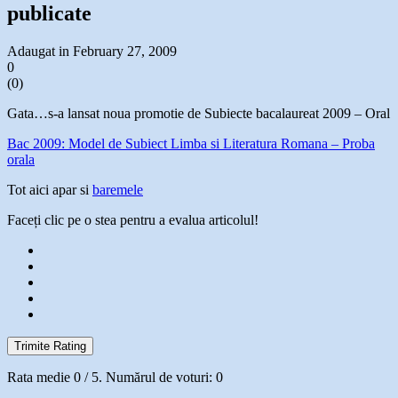
publicate
Adaugat in February 27, 2009
0
(
0
)
Gata…s-a lansat noua promotie de Subiecte bacalaureat 2009 – Oral
Bac 2009: Model de Subiect Limba si Literatura Romana – Proba
orala
Tot aici apar si
baremele
Faceți clic pe o stea pentru a evalua articolul!
Trimite Rating
Rata medie
0
/ 5. Numărul de voturi:
0