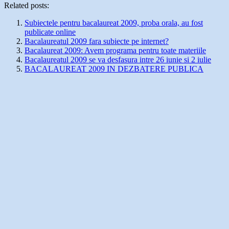
Related posts:
Subiectele pentru bacalaureat 2009, proba orala, au fost
publicate online
Bacalaureatul 2009 fara subiecte pe internet?
Bacalaureat 2009: Avem programa pentru toate materiile
Bacalaureatul 2009 se va desfasura intre 26 iunie si 2 iulie
BACALAUREAT 2009 IN DEZBATERE PUBLICA