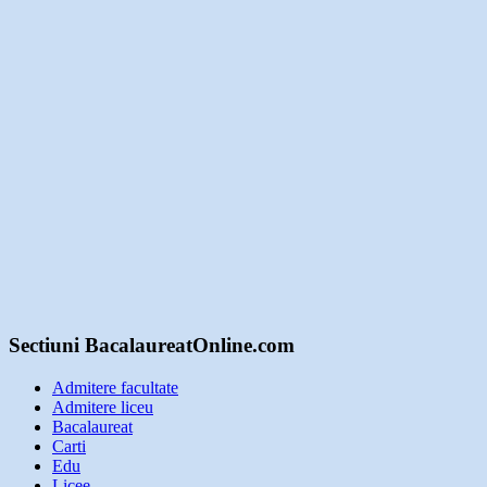
Sectiuni BacalaureatOnline.com
Admitere facultate
Admitere liceu
Bacalaureat
Carti
Edu
Licee