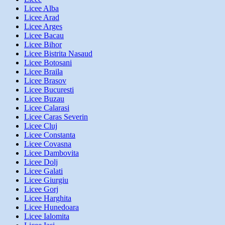
Licee Alba
Licee Arad
Licee Arges
Licee Bacau
Licee Bihor
Licee Bistrita Nasaud
Licee Botosani
Licee Braila
Licee Brasov
Licee Bucuresti
Licee Buzau
Licee Calarasi
Licee Caras Severin
Licee Cluj
Licee Constanta
Licee Covasna
Licee Dambovita
Licee Dolj
Licee Galati
Licee Giurgiu
Licee Gorj
Licee Harghita
Licee Hunedoara
Licee Ialomita