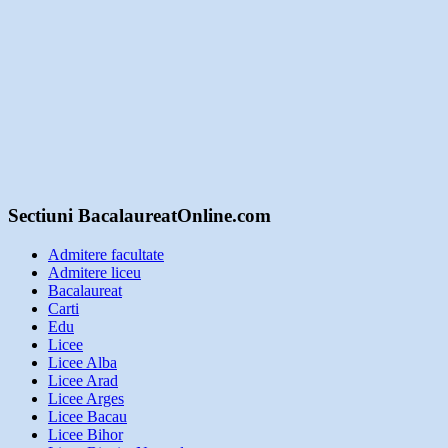
Sectiuni BacalaureatOnline.com
Admitere facultate
Admitere liceu
Bacalaureat
Carti
Edu
Licee
Licee Alba
Licee Arad
Licee Arges
Licee Bacau
Licee Bihor