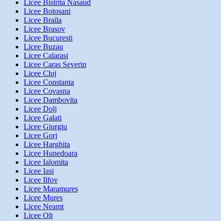
Licee Bistrita Nasaud
Licee Botosani
Licee Braila
Licee Brasov
Licee Bucuresti
Licee Buzau
Licee Calarasi
Licee Caras Severin
Licee Cluj
Licee Constanta
Licee Covasna
Licee Dambovita
Licee Dolj
Licee Galati
Licee Giurgiu
Licee Gorj
Licee Harghita
Licee Hunedoara
Licee Ialomita
Licee Iasi
Licee Ilfov
Licee Maramures
Licee Mures
Licee Neamt
Licee Olt