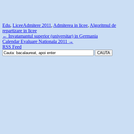
Edu
,
Licee
Admitere 2011
,
Admiterea in licee
,
Algoritmul de
repartizare in licee
←
Invatamantul superior (universitar) in Germania
Calendar Evaluare Nationala 2011
→
RSS Feed