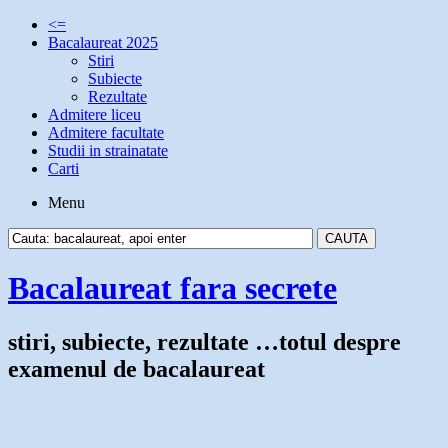
<=
Bacalaureat 2025
Stiri
Subiecte
Rezultate
Admitere liceu
Admitere facultate
Studii in strainatate
Carti
Menu
Bacalaureat fara secrete
stiri, subiecte, rezultate …totul despre
examenul de bacalaureat