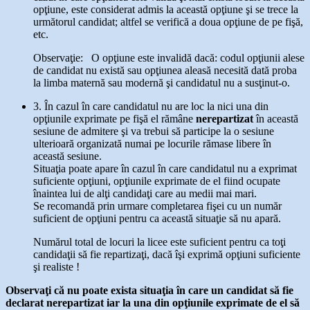
opţiune, este considerat admis la această opţiune şi se trece la
următorul candidat; altfel se verifică a doua opţiune de pe fişă,
etc.
Observaţie: O opţiune este invalidă dacă: codul opţiunii alese
de candidat nu există sau opţiunea aleasă necesită dată proba
la limba maternă sau modernă şi candidatul nu a susţinut-o.
3. În cazul în care candidatul nu are loc la nici una din
opţiunile exprimate pe fişă el rămâne
nerepartizat
în această
sesiune de admitere şi va trebui să participe la o sesiune
ulterioară organizată numai pe locurile rămase libere în
această sesiune.
Situaţia poate apare în cazul în care candidatul nu a exprimat
suficiente opţiuni, opţiunile exprimate de el fiind ocupate
înaintea lui de alţi candidaţi care au medii mai mari.
Se recomandă prin urmare completarea fişei cu un număr
suficient de opţiuni pentru ca această situaţie să nu apară.
Numărul total de locuri la licee este suficient pentru ca toţi
candidaţii să fie repartizaţi, dacă îşi exprimă opţiuni suficiente
şi realiste !
Observaţi că nu poate exista situaţia în care un candidat să fie
declarat nerepartizat iar la una din opţiunile exprimate de el să