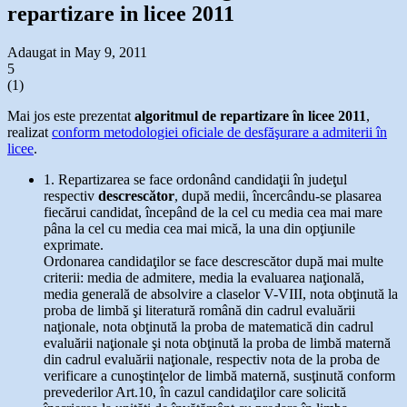
repartizare in licee 2011
Adaugat in May 9, 2011
5
(
1
)
Mai jos este prezentat
algoritmul de repartizare în licee 2011
,
realizat
conform metodologiei oficiale de desfăşurare a admiterii în
licee
.
1. Repartizarea se face ordonând candidaţii în judeţul
respectiv
descrescător
, după medii, încercându-se plasarea
fiecărui candidat, începând de la cel cu media cea mai mare
pâna la cel cu media cea mai mică, la una din opţiunile
exprimate.
Ordonarea candidaţilor se face descrescător după mai multe
criterii: media de admitere, media la evaluarea naţională,
media generală de absolvire a claselor V-VIII, nota obţinută la
proba de limbă şi literatură română din cadrul evaluării
naţionale, nota obţinută la proba de matematică din cadrul
evaluării naţionale şi nota obţinută la proba de limbă maternă
din cadrul evaluării naţionale, respectiv nota de la proba de
verificare a cunoştinţelor de limbă maternă, susţinută conform
prevederilor Art.10, în cazul candidaţilor care solicită