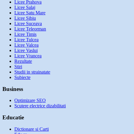
Licee Prahova
Licee Salaj
Licee Satu Mare
Licee Sibiu
Licee Suceava
Licee Teleorman
Licee Timis
Licee Tulcea
Licee Valcea
Licee Vaslui
Licee Vrancea
Rezultate
Stiri
Studii in strainatate
Subiecte
Business
Optimizare SEO
Scutere electrice dizabilitati
Educatie
Dictionare si Carti