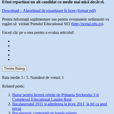
fi fost repartizat un alt candidat cu medie mai mică decât el.
Download – Algoritmul de repartizare în licee
(format pdf)
Pentru informaţii suplimentare sau pentru eventualele nelămuriri va
rugăm să vizitati Portalul Educational SEI (
http://portal.edu.ro
).
Faceți clic pe o stea pentru a evalua articolul!
Trimite Rating
Rata medie
5
/ 5. Numărul de voturi:
1
Related posts:
Burse pentru liceeni oferite de Primaria Sectorului 3 si
Complexul Educational Lauder-Reut
Bacalaureatul 2011 si admiterea la liceu 2011, la fel ca anul
trecut
Bacalaureat: contestatii pe banda rulanta