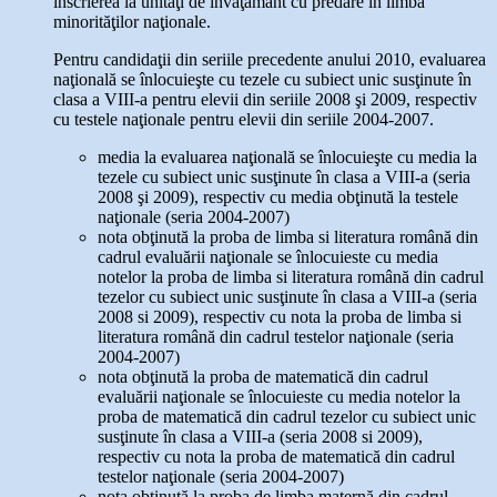
înscrierea la unităţi de învăţământ cu predare în limba
minorităţilor naţionale.
Pentru candidaţii din seriile precedente anului 2010, evaluarea
naţională se înlocuieşte cu tezele cu subiect unic susţinute în
clasa a VIII-a pentru elevii din seriile 2008 şi 2009, respectiv
cu testele naţionale pentru elevii din seriile 2004-2007.
media la evaluarea naţională se înlocuieşte cu media la
tezele cu subiect unic susţinute în clasa a VIII-a (seria
2008 şi 2009), respectiv cu media obţinută la testele
naţionale (seria 2004-2007)
nota obţinută la proba de limba si literatura română din
cadrul evaluării naţionale se înlocuieste cu media
notelor la proba de limba si literatura română din cadrul
tezelor cu subiect unic susţinute în clasa a VIII-a (seria
2008 si 2009), respectiv cu nota la proba de limba si
literatura română din cadrul testelor naţionale (seria
2004-2007)
nota obţinută la proba de matematică din cadrul
evaluării naţionale se înlocuieste cu media notelor la
proba de matematică din cadrul tezelor cu subiect unic
susţinute în clasa a VIII-a (seria 2008 si 2009),
respectiv cu nota la proba de matematică din cadrul
testelor naţionale (seria 2004-2007)
nota obţinută la proba de limba maternă din cadrul