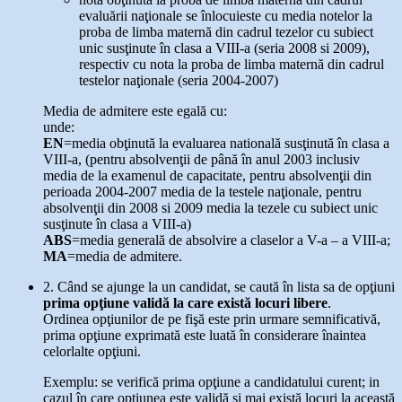
evaluării naţionale se înlocuieste cu media notelor la
proba de limba maternă din cadrul tezelor cu subiect
unic susţinute în clasa a VIII-a (seria 2008 si 2009),
respectiv cu nota la proba de limba maternă din cadrul
testelor naţionale (seria 2004-2007)
Media de admitere este egală cu:
unde:
EN
=media obţinută la evaluarea natională susţinută în clasa a
VIII-a, (pentru absolvenţii de până în anul 2003 inclusiv
media de la examenul de capacitate, pentru absolvenţii din
perioada 2004-2007 media de la testele naţionale, pentru
absolvenţii din 2008 si 2009 media la tezele cu subiect unic
susţinute în clasa a VIII-a)
ABS
=media generală de absolvire a claselor a V-a – a VIII-a;
MA
=media de admitere.
2. Când se ajunge la un candidat, se caută în lista sa de opţiuni
prima opţiune validă la care există locuri libere
.
Ordinea opţiunilor de pe fişă este prin urmare semnificativă,
prima opţiune exprimată este luată în considerare înaintea
celorlalte opţiuni.
Exemplu: se verifică prima opţiune a candidatului curent; in
cazul în care opţiunea este validă şi mai există locuri la această