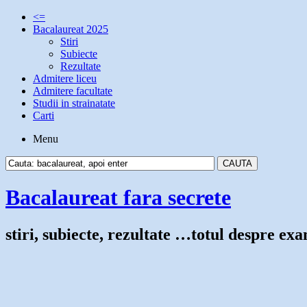
<=
Bacalaureat 2025
Stiri
Subiecte
Rezultate
Admitere liceu
Admitere facultate
Studii in strainatate
Carti
Menu
Bacalaureat fara secrete
stiri, subiecte, rezultate …totul despre e