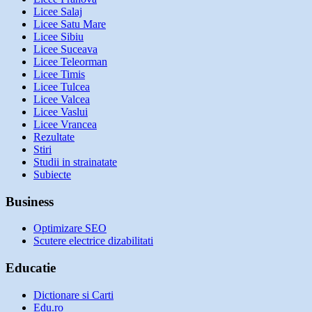
Licee Salaj
Licee Satu Mare
Licee Sibiu
Licee Suceava
Licee Teleorman
Licee Timis
Licee Tulcea
Licee Valcea
Licee Vaslui
Licee Vrancea
Rezultate
Stiri
Studii in strainatate
Subiecte
Business
Optimizare SEO
Scutere electrice dizabilitati
Educatie
Dictionare si Carti
Edu.ro