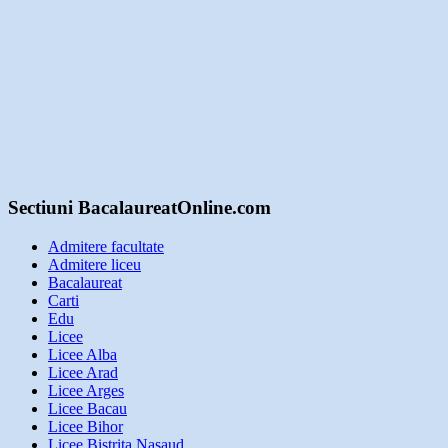
Sectiuni BacalaureatOnline.com
Admitere facultate
Admitere liceu
Bacalaureat
Carti
Edu
Licee
Licee Alba
Licee Arad
Licee Arges
Licee Bacau
Licee Bihor
Licee Bistrita Nasaud