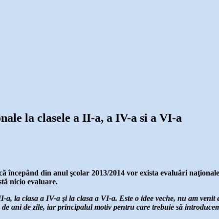
le la clasele a II-a, a IV-a si a VI-a
ă începând din anul şcolar 2013/2014 vor exista evaluări naţionale şi
stă nicio evaluare.
-a, la clasa a IV-a şi la clasa a VI-a. Este o idee veche, nu am venit eu
ază de ani de zile, iar principalul motiv pentru care trebuie să introduc