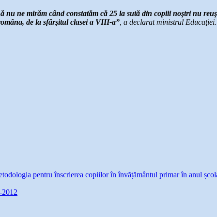
ă nu ne mirăm când constatăm că 25 la sută din copiii noştri nu reu
omâna, de la sfârşitul clasei a VIII-a”
, a declarat ministrul Educaţiei.
etodologia pentru înscrierea copiilor în învățământul primar în anul șc
1-2012