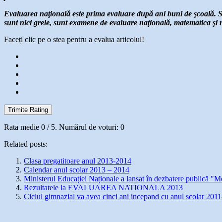
Evaluarea naţională este prima evaluare după ani buni de şcoală. S
sunt nici grele, sunt examene de evaluare naţională, matematica şi r
Faceți clic pe o stea pentru a evalua articolul!
Trimite Rating
Rata medie
0
/ 5. Numărul de voturi:
0
Related posts:
Clasa pregatitoare anul 2013-2014
Calendar anul scolar 2013 – 2014
Ministerul Educației Naționale a lansat în dezbatere publică "M
Rezultatele la EVALUAREA NATIONALA 2013
Ciclul gimnazial va avea cinci ani incepand cu anul scolar 201