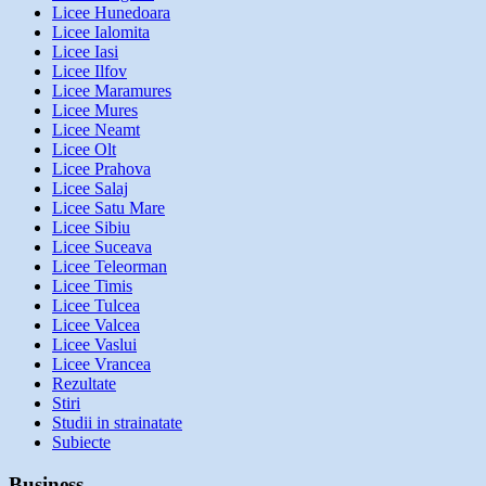
Licee Hunedoara
Licee Ialomita
Licee Iasi
Licee Ilfov
Licee Maramures
Licee Mures
Licee Neamt
Licee Olt
Licee Prahova
Licee Salaj
Licee Satu Mare
Licee Sibiu
Licee Suceava
Licee Teleorman
Licee Timis
Licee Tulcea
Licee Valcea
Licee Vaslui
Licee Vrancea
Rezultate
Stiri
Studii in strainatate
Subiecte
Business