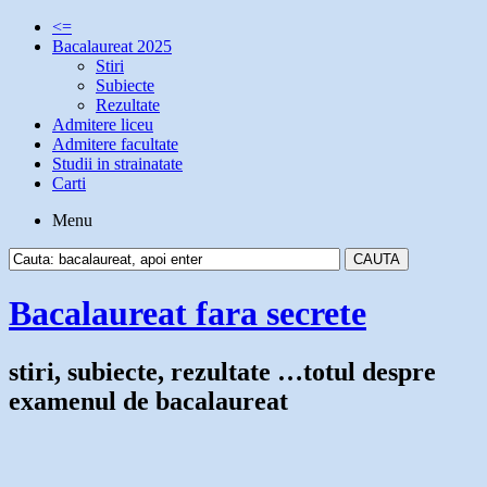
<=
Bacalaureat 2025
Stiri
Subiecte
Rezultate
Admitere liceu
Admitere facultate
Studii in strainatate
Carti
Menu
Bacalaureat fara secrete
stiri, subiecte, rezultate …totul despre
examenul de bacalaureat