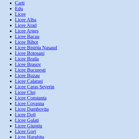
Carti
Edu
Licee
Licee Alba
Licee Arad
Licee Arges
Licee Bacau
Licee Bihor
Licee Bistrita Nasaud
Licee Botosani
Licee Braila
Licee Brasov
Licee Bucuresti
Licee Buzau
Licee Calarasi
Licee Caras Severin
Licee Cluj
Licee Constanta
Licee Covasna
Licee Dambovita
Licee Dolj
Licee Galati
Licee Giurgiu
Licee Gorj
Licee Harghita