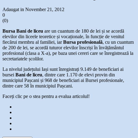
Adaugat in November 21, 2012
0
(
0
)
Bursa Bani de liceu
are un cuantum de 180 de lei și se acordă
elevilor din liceele teoretice și vocaționale, în funcție de venitul
fiecărui membru al familiei, iar
Bursa profesională
, cu un cuantum
de 200 de lei, se acordă tuturor elevilor înscriși în învățământul
profesional (clasa a X-a), pe baza unei cereri care se înregistrează la
secretariatele școlilor.
La nivelul județului Iași sunt înregistrați 9.149 de beneficiari ai
bursei
Bani de liceu
, dintre care 1.170 de elevi provin din
municipiul Pașcani și 968 de beneficiari ai Bursei profesionale,
dintre care 58 în municipiul Pașcani.
Faceți clic pe o stea pentru a evalua articolul!