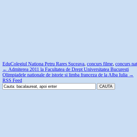
Edu
Colegiul Nationa Petru Rares Suceava
,
concurs filme
,
concurs nat
←
Admiterea 2011 la Facultatea de Drept Universitatea Bucuresti
Olimpiadele nationale de istorie si limba franceza de la Alba Iulia
→
RSS Feed