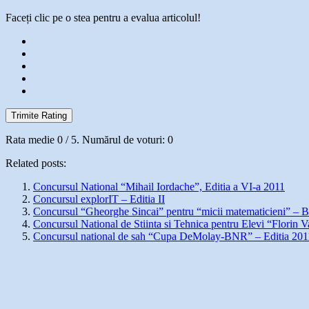
Faceți clic pe o stea pentru a evalua articolul!
Trimite Rating
Rata medie
0
/ 5. Numărul de voturi:
0
Related posts:
Concursul National “Mihail Iordache”, Editia a VI-a 2011
Concursul explorIT – Editia II
Concursul “Gheorghe Sincai” pentru “micii matematicieni” – 
Concursul National de Stiinta si Tehnica pentru Elevi “Florin V
Concursul national de sah “Cupa DeMolay-BNR” – Editia 201