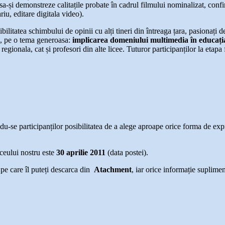
 sa-și demonstreze calitațile probate în cadrul filmului nominalizat, confi
riu, editare digitala video).
ibilitatea schimbului de opinii cu alți tineri din întreaga țara, pasionați 
ara, pe o tema generoasa:
implicarea domeniului multimedia în educa
ț
i
regionala, cat și profesori din alte licee. Tuturor participanților la etapa 
du-se participanților posibilitatea de a alege aproape orice forma de exp
iceului nostru este
30 aprilie 2011
(data postei).
,
pe care îl puteți descarca din
Atachment
, iar orice informație suplimen