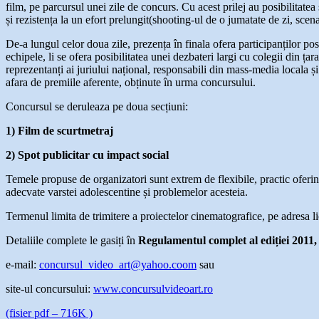
film, pe parcursul unei zile de concurs. Cu acest prilej au posibilitatea
și rezistența la un efort prelungit(shooting-ul de o jumatate de zi, scena
De-a lungul celor doua zile, prezența în finala ofera participanților pos
echipele, li se ofera posibilitatea unei dezbateri largi cu colegii din ț
reprezentanți ai juriului național, responsabili din mass-media locala și 
afara de premiile aferente, obținute în urma concursului.
Concursul se deruleaza pe doua secțiuni:
1) Film de scurtmetraj
2) Spot publicitar cu impact social
Temele propuse de organizatori sunt extrem de flexibile, practic oferin
adecvate varstei adolescentine și problemelor acesteia.
Termenul limita de trimitere a proiectelor cinematografice, pe adresa l
Detaliile complete le gasiți în
Regulamentul complet al edi
ț
iei 2011
e-mail:
concursul_video_art@yahoo.coom
sau
site-ul concursului:
www.concursulvideoart.ro
(fisier pdf – 716K )