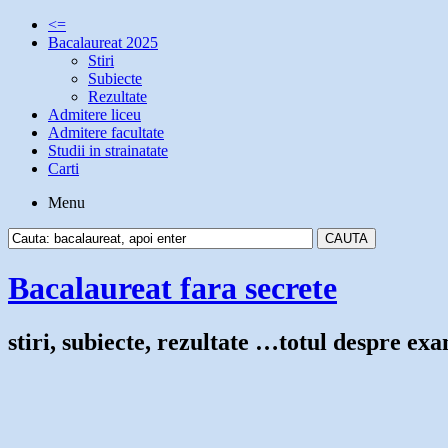
<=
Bacalaureat 2025
Stiri
Subiecte
Rezultate
Admitere liceu
Admitere facultate
Studii in strainatate
Carti
Menu
Bacalaureat fara secrete
stiri, subiecte, rezultate …totul despre e