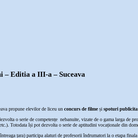
 – Editia a III-a – Suceava
ava propune elevilor de liceu un
concurs de filme
și
spoturi publicit
i dezvolta o serie de competențe nebanuite, vizate de o gama larga de pro
tc.). Totodata își pot dezvolta o serie de aptitudini vocaționale din domen
 întreaga țara) participa alaturi de profesorii îndrumatori la o etapa final