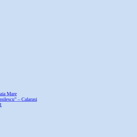
Baia Mare
asilescu” – Calarasi
1