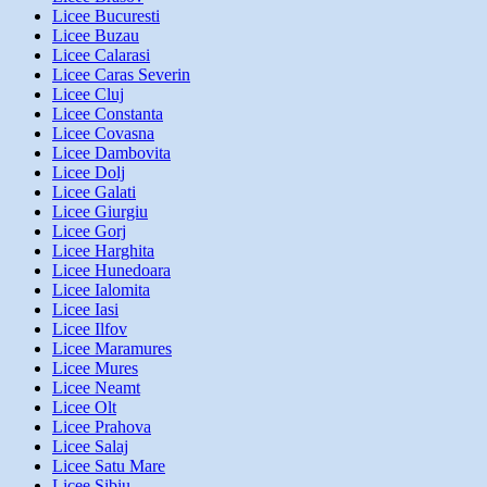
Licee Bucuresti
Licee Buzau
Licee Calarasi
Licee Caras Severin
Licee Cluj
Licee Constanta
Licee Covasna
Licee Dambovita
Licee Dolj
Licee Galati
Licee Giurgiu
Licee Gorj
Licee Harghita
Licee Hunedoara
Licee Ialomita
Licee Iasi
Licee Ilfov
Licee Maramures
Licee Mures
Licee Neamt
Licee Olt
Licee Prahova
Licee Salaj
Licee Satu Mare
Licee Sibiu