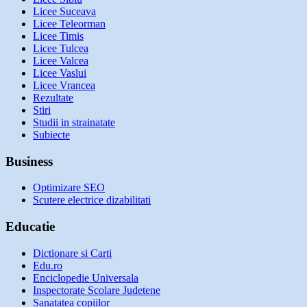
Licee Suceava
Licee Teleorman
Licee Timis
Licee Tulcea
Licee Valcea
Licee Vaslui
Licee Vrancea
Rezultate
Stiri
Studii in strainatate
Subiecte
Business
Optimizare SEO
Scutere electrice dizabilitati
Educatie
Dictionare si Carti
Edu.ro
Enciclopedie Universala
Inspectorate Scolare Judetene
Sanatatea copiilor