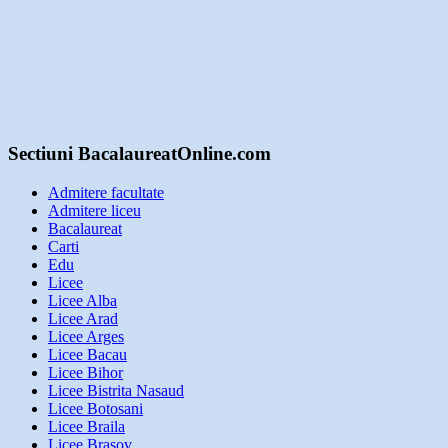
Sectiuni BacalaureatOnline.com
Admitere facultate
Admitere liceu
Bacalaureat
Carti
Edu
Licee
Licee Alba
Licee Arad
Licee Arges
Licee Bacau
Licee Bihor
Licee Bistrita Nasaud
Licee Botosani
Licee Braila
Licee Brasov