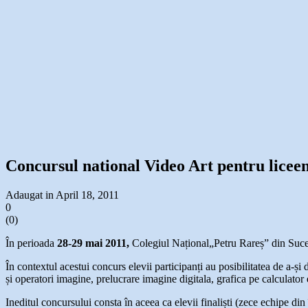
Concursul national Video Art pentru liceeni
Adaugat in April 18, 2011
0
(
0
)
În perioada
28-29 mai 2011,
Colegiul Național„Petru Rareș” din Suce
În contextul acestui concurs elevii participanți au posibilitatea de a-ș
și operatori imagine, prelucrare imagine digitala, grafica pe calculator e
Ineditul concursului consta în aceea ca elevii finaliști (zece echipe din