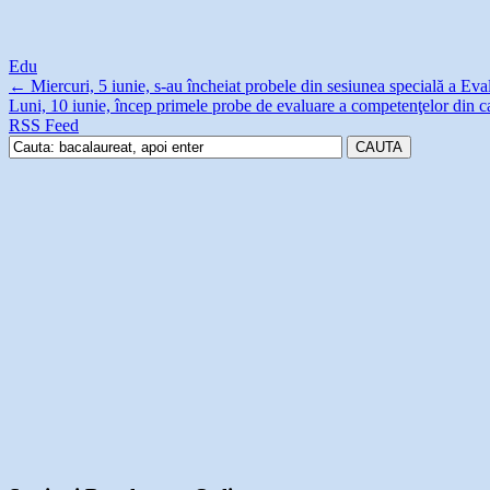
Edu
←
Miercuri, 5 iunie, s-au încheiat probele din sesiunea specială a Evalu
Luni, 10 iunie, încep primele probe de evaluare a competenţelor din 
RSS Feed