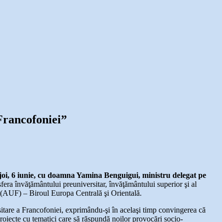
Francofoniei”
 joi, 6 iunie, cu doamna Yamina Benguigui, ministru delegat pe
fera învăţământului preuniversitar, învăţământului superior şi al
ei (AUF) – Biroul Europa Centrală şi Orientală.
itare a Francofoniei, exprimându-şi în acelaşi timp convingerea că
roiecte cu tematici care să răspundă noilor provocări socio-