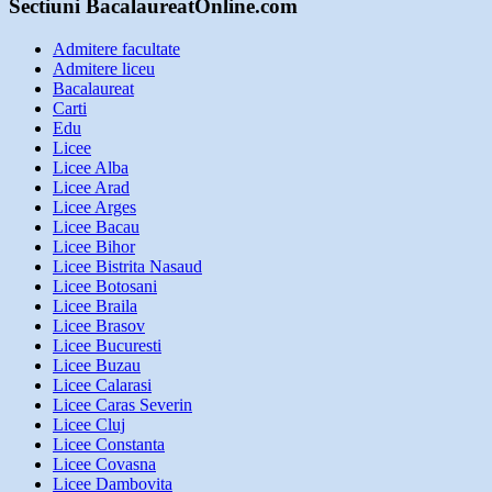
Sectiuni BacalaureatOnline.com
Admitere facultate
Admitere liceu
Bacalaureat
Carti
Edu
Licee
Licee Alba
Licee Arad
Licee Arges
Licee Bacau
Licee Bihor
Licee Bistrita Nasaud
Licee Botosani
Licee Braila
Licee Brasov
Licee Bucuresti
Licee Buzau
Licee Calarasi
Licee Caras Severin
Licee Cluj
Licee Constanta
Licee Covasna
Licee Dambovita