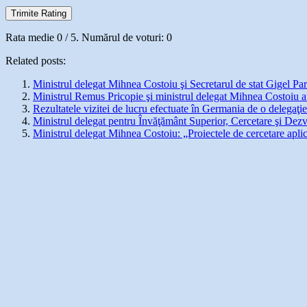
Trimite Rating
Rata medie
0
/ 5. Numărul de voturi:
0
Related posts:
Ministrul delegat Mihnea Costoiu şi Secretarul de stat Gigel Pa
Ministrul Remus Pricopie şi ministrul delegat Mihnea Costoiu au 
Rezultatele vizitei de lucru efectuate în Germania de o delegaţ
Ministrul delegat pentru Învăţământ Superior, Cercetare şi Dez
Ministrul delegat Mihnea Costoiu: „Proiectele de cercetare aplica