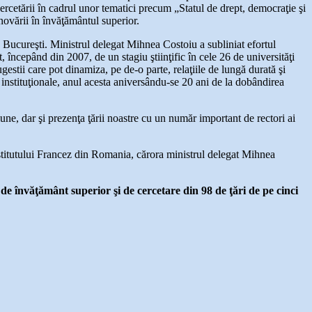
ercetării în cadrul unor tematici precum „Statul de drept, democraţie şi
inovării în învăţământul superior.
a Bucureşti. Ministrul delegat Mihnea Costoiu a subliniat efortul
începând din 2007, de un stagiu ştiinţific în cele 26 de universităţi
tii care pot dinamiza, pe de-o parte, relaţiile de lungă durată şi
 instituţionale, anul acesta aniversându-se 20 ani de la dobândirea
e, dar şi prezenţa ţării noastre cu un număr important de rectori ai
stitutului Francez din Romania, cărora ministrul delegat Mihnea
de învăţământ superior şi de cercetare din 98 de ţări de pe cinci