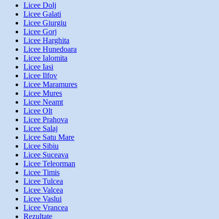
Licee Dolj
Licee Galati
Licee Giurgiu
Licee Gorj
Licee Harghita
Licee Hunedoara
Licee Ialomita
Licee Iasi
Licee Ilfov
Licee Maramures
Licee Mures
Licee Neamt
Licee Olt
Licee Prahova
Licee Salaj
Licee Satu Mare
Licee Sibiu
Licee Suceava
Licee Teleorman
Licee Timis
Licee Tulcea
Licee Valcea
Licee Vaslui
Licee Vrancea
Rezultate