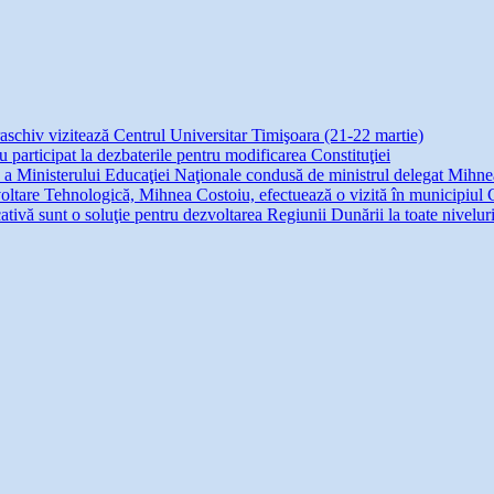
raschiv vizitează Centrul Universitar Timişoara (21-22 martie)
participat la dezbaterile pentru modificarea Constituţiei
ie a Ministerului Educaţiei Naţionale condusă de ministrul delegat Mihn
voltare Tehnologică, Mihnea Costoiu, efectuează o vizită în municipiul
tivă sunt o soluţie pentru dezvoltarea Regiunii Dunării la toate nivelur