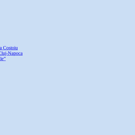
ea Costoiu
 Cluj-Napoca
ile”