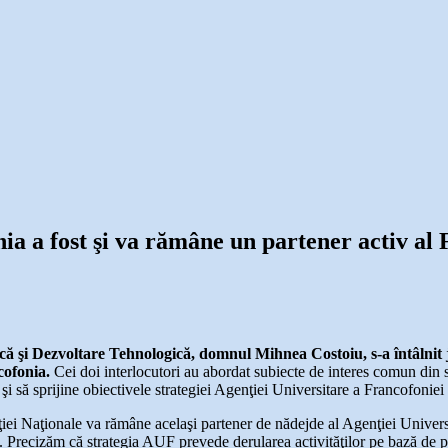
a a fost şi va rămâne un partener activ al 
ică şi Dezvoltare Tehnologică, domnul Mihnea Costoiu, s-a întâlnit
cofonia.
Cei doi interlocutori au abordat subiecte de interes comun din s
 şi să sprijine obiectivele strategiei Agenţiei Universitare a Francofoni
ei Naţionale va rămâne acelaşi partener de nădejde al Agenţiei Univers
. Precizăm că strategia AUF prevede derularea activităţilor pe bază de p