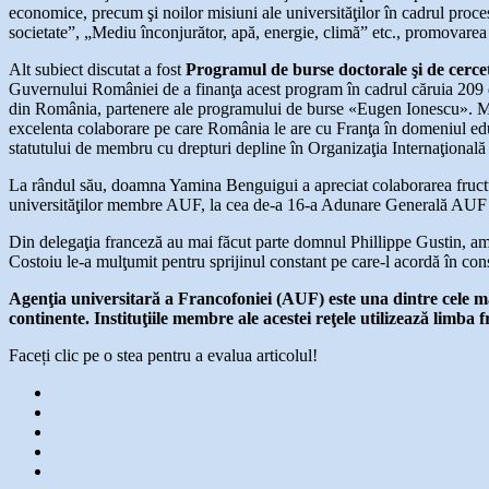
economice, precum şi noilor misiuni ale universităţilor în cadrul proce
societate”, „Mediu înconjurător, apă, energie, climă” etc., promovarea di
Alt subiect discutat a fost
Programul de burse doctorale şi de cerc
Guvernului României de a finanţa acest program în cadrul căruia 209 doc
din România, partenere ale programului de burse «Eugen Ionescu». Minis
excelenta colaborare pe care România le are cu Franţa în domeniul educa
statutului de membru cu drepturi depline în Organizaţia Internaţională
La rândul său, doamna Yamina Benguigui a apreciat colaborarea fructuoa
universităţilor membre AUF, la cea de-a 16-a Adunare Generală AUF
Din delegaţia franceză au mai făcut parte domnul Phillippe Gustin, am
Costoiu le-a mulţumit pentru sprijinul constant pe care-l acordă în con
Agenţia universitară a Francofoniei (AUF) este una dintre cele mai
continente. Instituţiile membre ale acestei reţele utilizează limba f
Faceți clic pe o stea pentru a evalua articolul!