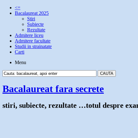
<=
Bacalaureat 2025
Stiri
Subiecte
Rezultate
Admitere liceu
Admitere facultate
Studii in strainatate
Carti
Menu
Bacalaureat fara secrete
stiri, subiecte, rezultate …totul despre e