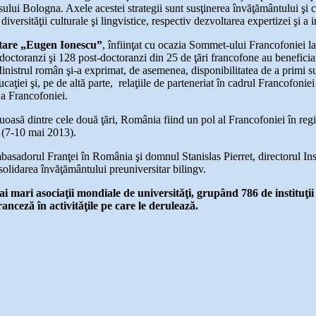
sului Bologna. Axele acestei strategii sunt susţinerea învăţământului şi c
versităţii culturale şi lingvistice, respectiv dezvoltarea expertizei şi a 
etare „Eugen Ionescu”
, înfiinţat cu ocazia Sommet-ului Francofoniei l
toranzi şi 128 post-doctoranzi din 25 de ţări francofone au beneficiat, 
trul român şi-a exprimat, de asemenea, disponibilitatea de a primi suges
ţiei şi, pe de altă parte, relaţiile de parteneriat în cadrul Francofoniei
 a Francofoniei.
să dintre cele două ţări, România fiind un pol al Francofoniei în regiun
 (7-10 mai 2013).
basadorul Franţei în România şi domnul Stanislas Pierret, directorul In
solidarea învăţământului preuniversitar bilingv.
 mari asociaţii mondiale de universităţi, grupând 786 de instituţii 
ranceză în activităţile pe care le derulează.