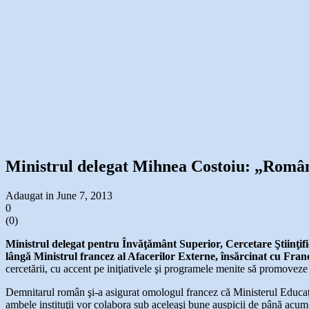
Ministrul delegat Mihnea Costoiu: „Români
Adaugat in June 7, 2013
0
(
0
)
Ministrul delegat pentru Învăţământ Superior, Cercetare Ştiinţif
lângă Ministrul francez al Afacerilor Externe, însărcinat cu Fran
cercetării, cu accent pe iniţiativele şi programele menite să promoveze
Demnitarul român şi-a asigurat omologul francez că Ministerul Educaţi
ambele instituţii vor colabora sub aceleaşi bune auspicii de până acum