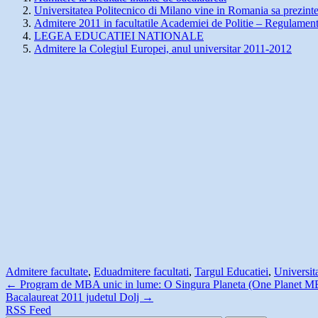
Universitatea Politecnico di Milano vine in Romania sa prezinte 
Admitere 2011 in facultatile Academiei de Politie – Regulament
LEGEA EDUCATIEI NATIONALE
Admitere la Colegiul Europei, anul universitar 2011-2012
Admitere facultate
,
Edu
admitere facultati
,
Targul Educatiei
,
Universit
←
Program de MBA unic in lume: O Singura Planeta (One Planet 
Bacalaureat 2011 judetul Dolj
→
RSS Feed