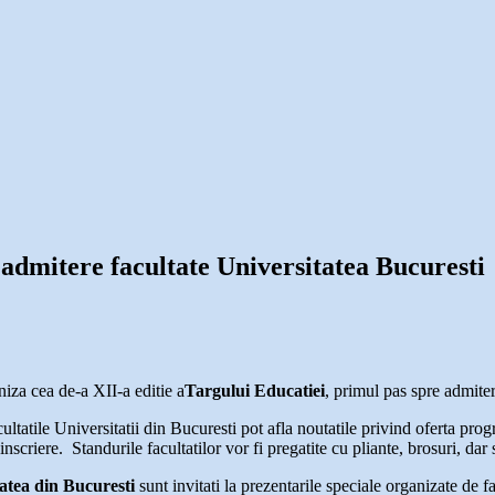
 admitere facultate Universitatea Bucuresti
iza cea de-a XII-a editie a
Targului Educatiei
, primul pas spre admite
acultatile Universitatii din Bucuresti pot afla noutatile privind oferta p
scriere. Standurile facultatilor vor fi pregatite cu pliante, brosuri, dar si
atea din Bucuresti
sunt invitati la prezentarile speciale organizate de f