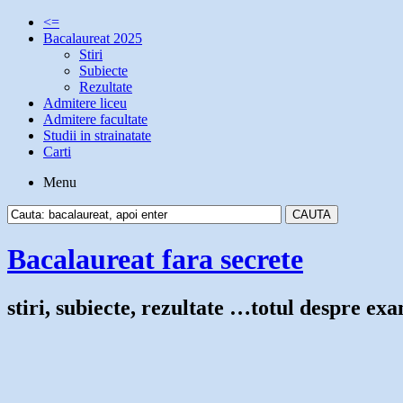
<=
Bacalaureat 2025
Stiri
Subiecte
Rezultate
Admitere liceu
Admitere facultate
Studii in strainatate
Carti
Menu
Bacalaureat fara secrete
stiri, subiecte, rezultate …totul despre e