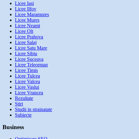
Licee Iasi
Licee Ilfov
Licee Maramures
Licee Mures
Licee Neamt
Licee Olt
Licee Prahova
Licee Salaj
Licee Satu Mare
Licee Sibiu
Licee Suceava
Licee Teleorman
Licee Timis
Licee Tulcea
Licee Valcea
Licee Vaslui
Licee Vrancea
Rezultate
Stiri
Studii in strainatate
Subiecte
Business
Optimizare SEO