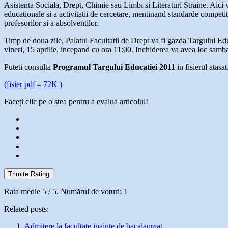
Asistenta Sociala, Drept, Chimie sau Limbi si Literaturi Straine. Aici vo
educationale si a activitatii de cercetare, mentinand standarde competiti
profesorilor si a absolventilor.
Timp de doua zile, Palatul Facultatii de Drept va fi gazda Targului Educ
vineri, 15 aprilie, incepand cu ora 11:00. Inchiderea va avea loc sambat
Puteti consulta
Programul Targului Educatiei 2011
in fisierul atasat
(fisier pdf – 72K )
Faceți clic pe o stea pentru a evalua articolul!
Trimite Rating
Rata medie
5
/ 5. Numărul de voturi:
1
Related posts:
Admitere la facultate inainte de bacalaureat