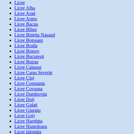
Licee
Licee Alba
Licee Arad
Licee Arges
Licee Bacau
Licee Bihor
Licee Bistrita Nasaud
Licee Botosani
Licee Braila
Licee Brasov
Licee Bucuresti
Licee Buzau
Licee Calarasi
Licee Caras Severin
Licee Cluj
Licee Constanta
Licee Covasna
Licee Dambovita
Licee Dolj
Licee Galati
Licee Giurgiu
Licee Gorj
Licee Harghita
Licee Hunedoara
Licee Ialomita