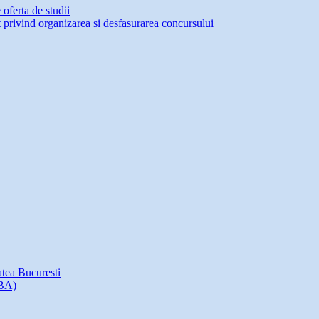
oferta de studii
 privind organizarea si desfasurarea concursului
atea Bucuresti
MBA)