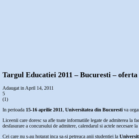
Targul Educatiei 2011 – Bucuresti – oferta
Adaugat in April 14, 2011
5
(
1
)
In perioada
15-16 aprilie 2011
,
Universitatea din Bucuresti
va organ
Liceenii care doresc sa afle toate informatiile legate de admiterea la f
desfasurare a concursului de admitere, calendarul si actele necesare la in
Cei care nu s-au hotarat inca sa-si petreaca anii studentiei la
Universit