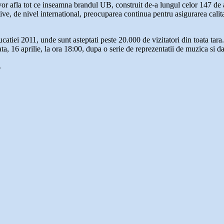
r afla tot ce inseamna brandul UB, construit de-a lungul celor 147 de ani 
ve, de nivel international, preocuparea continua pentru asigurarea calitati
atiei 2011, unde sunt asteptati peste 20.000 de vizitatori din toata tara.
a, 16 aprilie, la ora 18:00, dupa o serie de reprezentatii de muzica si d
.