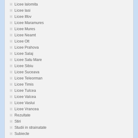
Licee Ialomita
Licee Iasi
Licee Ilfov
Licee Maramures
Licee Mures
Licee Neamt
Licee Olt
Licee Prahova
Licee Salaj
Licee Satu Mare
Licee Sibiu
Licee Suceava
Licee Teleorman
Licee Timis
Licee Tulcea
Licee Valcea
Licee Vaslui
Licee Vrancea
Rezultate
Stiri
Studii in strainatate
Subiecte