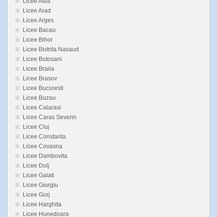
Licee Alba
Licee Arad
Licee Arges
Licee Bacau
Licee Bihor
Licee Bistrita Nasaud
Licee Botosani
Licee Braila
Licee Brasov
Licee Bucuresti
Licee Buzau
Licee Calarasi
Licee Caras Severin
Licee Cluj
Licee Constanta
Licee Covasna
Licee Dambovita
Licee Dolj
Licee Galati
Licee Giurgiu
Licee Gorj
Licee Harghita
Licee Hunedoara