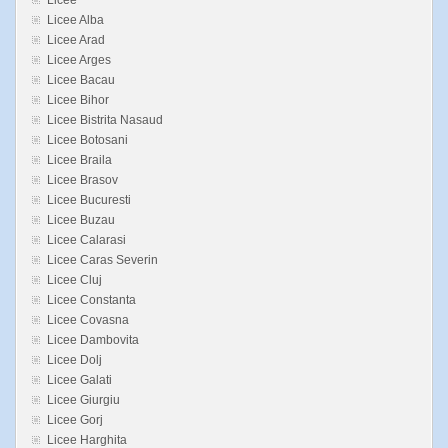
Licee
Licee Alba
Licee Arad
Licee Arges
Licee Bacau
Licee Bihor
Licee Bistrita Nasaud
Licee Botosani
Licee Braila
Licee Brasov
Licee Bucuresti
Licee Buzau
Licee Calarasi
Licee Caras Severin
Licee Cluj
Licee Constanta
Licee Covasna
Licee Dambovita
Licee Dolj
Licee Galati
Licee Giurgiu
Licee Gorj
Licee Harghita