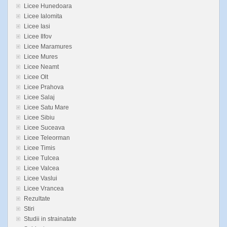
Licee Hunedoara
Licee Ialomita
Licee Iasi
Licee Ilfov
Licee Maramures
Licee Mures
Licee Neamt
Licee Olt
Licee Prahova
Licee Salaj
Licee Satu Mare
Licee Sibiu
Licee Suceava
Licee Teleorman
Licee Timis
Licee Tulcea
Licee Valcea
Licee Vaslui
Licee Vrancea
Rezultate
Stiri
Studii in strainatate