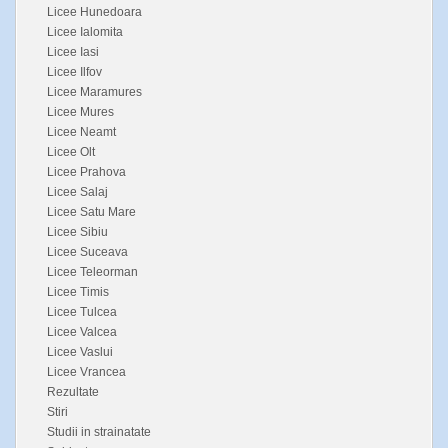
Licee Hunedoara
Licee Ialomita
Licee Iasi
Licee Ilfov
Licee Maramures
Licee Mures
Licee Neamt
Licee Olt
Licee Prahova
Licee Salaj
Licee Satu Mare
Licee Sibiu
Licee Suceava
Licee Teleorman
Licee Timis
Licee Tulcea
Licee Valcea
Licee Vaslui
Licee Vrancea
Rezultate
Stiri
Studii in strainatate