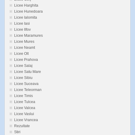
Licee Harghita
Licee Hunedoara
Licee Ialomita
Licee Iasi
Licee Ilfov
Licee Maramures
Licee Mures
Licee Neamt
Licee Olt
Licee Prahova
Licee Salaj
Licee Satu Mare
Licee Sibiu
Licee Suceava
Licee Teleorman
Licee Timis
Licee Tulcea
Licee Valcea
Licee Vaslui
Licee Vrancea
Rezultate
Stiri