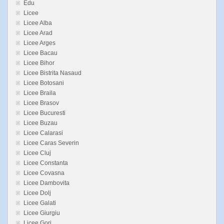
Edu
Licee
Licee Alba
Licee Arad
Licee Arges
Licee Bacau
Licee Bihor
Licee Bistrita Nasaud
Licee Botosani
Licee Braila
Licee Brasov
Licee Bucuresti
Licee Buzau
Licee Calarasi
Licee Caras Severin
Licee Cluj
Licee Constanta
Licee Covasna
Licee Dambovita
Licee Dolj
Licee Galati
Licee Giurgiu
Licee Gorj