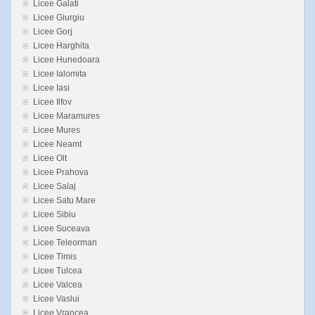
Licee Galati
Licee Giurgiu
Licee Gorj
Licee Harghita
Licee Hunedoara
Licee Ialomita
Licee Iasi
Licee Ilfov
Licee Maramures
Licee Mures
Licee Neamt
Licee Olt
Licee Prahova
Licee Salaj
Licee Satu Mare
Licee Sibiu
Licee Suceava
Licee Teleorman
Licee Timis
Licee Tulcea
Licee Valcea
Licee Vaslui
Licee Vrancea