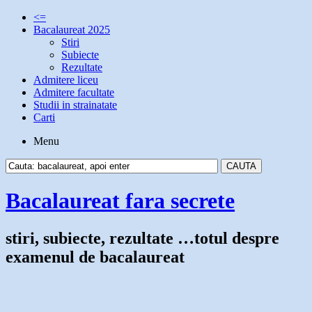
<=
Bacalaureat 2025
Stiri
Subiecte
Rezultate
Admitere liceu
Admitere facultate
Studii in strainatate
Carti
Menu
Bacalaureat fara secrete
stiri, subiecte, rezultate …totul despre
examenul de bacalaureat