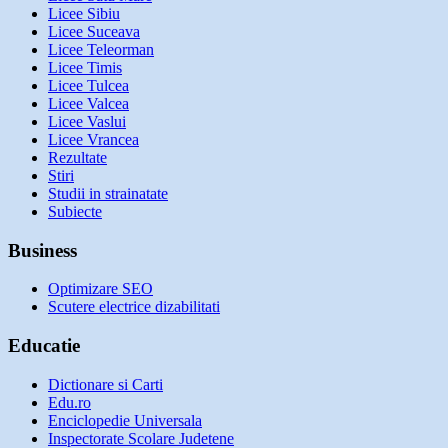
Licee Sibiu
Licee Suceava
Licee Teleorman
Licee Timis
Licee Tulcea
Licee Valcea
Licee Vaslui
Licee Vrancea
Rezultate
Stiri
Studii in strainatate
Subiecte
Business
Optimizare SEO
Scutere electrice dizabilitati
Educatie
Dictionare si Carti
Edu.ro
Enciclopedie Universala
Inspectorate Scolare Judetene