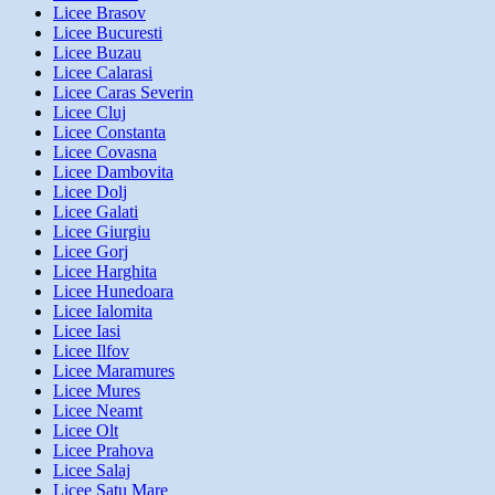
Licee Brasov
Licee Bucuresti
Licee Buzau
Licee Calarasi
Licee Caras Severin
Licee Cluj
Licee Constanta
Licee Covasna
Licee Dambovita
Licee Dolj
Licee Galati
Licee Giurgiu
Licee Gorj
Licee Harghita
Licee Hunedoara
Licee Ialomita
Licee Iasi
Licee Ilfov
Licee Maramures
Licee Mures
Licee Neamt
Licee Olt
Licee Prahova
Licee Salaj
Licee Satu Mare