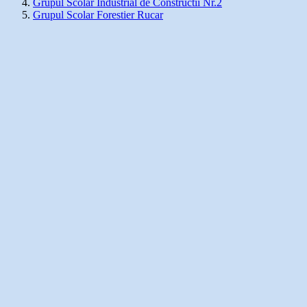
Grupul Scolar Industrial de Constructii Nr.2
Grupul Scolar Forestier Rucar