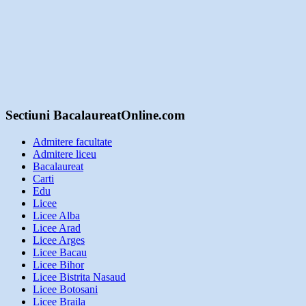
Sectiuni BacalaureatOnline.com
Admitere facultate
Admitere liceu
Bacalaureat
Carti
Edu
Licee
Licee Alba
Licee Arad
Licee Arges
Licee Bacau
Licee Bihor
Licee Bistrita Nasaud
Licee Botosani
Licee Braila