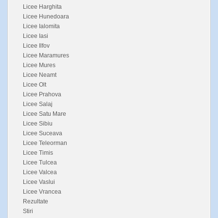
Licee Harghita
Licee Hunedoara
Licee Ialomita
Licee Iasi
Licee Ilfov
Licee Maramures
Licee Mures
Licee Neamt
Licee Olt
Licee Prahova
Licee Salaj
Licee Satu Mare
Licee Sibiu
Licee Suceava
Licee Teleorman
Licee Timis
Licee Tulcea
Licee Valcea
Licee Vaslui
Licee Vrancea
Rezultate
Stiri