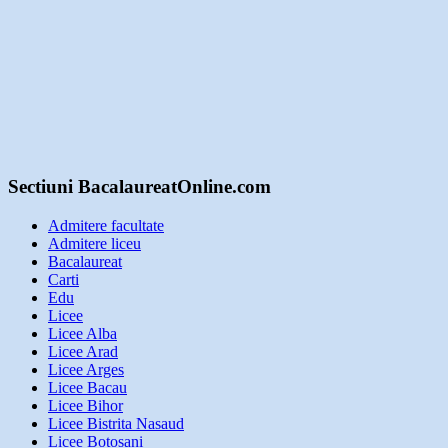
Sectiuni BacalaureatOnline.com
Admitere facultate
Admitere liceu
Bacalaureat
Carti
Edu
Licee
Licee Alba
Licee Arad
Licee Arges
Licee Bacau
Licee Bihor
Licee Bistrita Nasaud
Licee Botosani