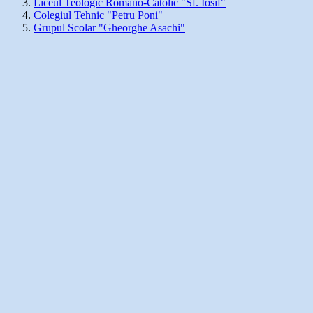
Liceul Teologic Romano-Catolic "Sf. Iosif"
Colegiul Tehnic "Petru Poni"
Grupul Scolar "Gheorghe Asachi"