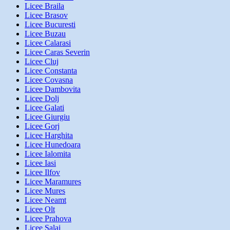
Licee Braila
Licee Brasov
Licee Bucuresti
Licee Buzau
Licee Calarasi
Licee Caras Severin
Licee Cluj
Licee Constanta
Licee Covasna
Licee Dambovita
Licee Dolj
Licee Galati
Licee Giurgiu
Licee Gorj
Licee Harghita
Licee Hunedoara
Licee Ialomita
Licee Iasi
Licee Ilfov
Licee Maramures
Licee Mures
Licee Neamt
Licee Olt
Licee Prahova
Licee Salaj