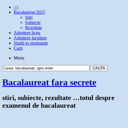
<=
Bacalaureat 2025
Stiri
Subiecte
Rezultate
Admitere liceu
Admitere facultate
Studii in strainatate
Carti
Menu
Bacalaureat fara secrete
stiri, subiecte, rezultate …totul despre
examenul de bacalaureat