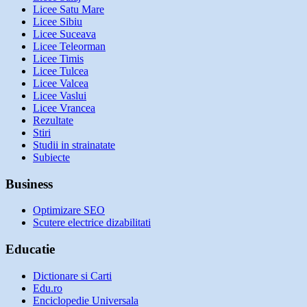
Licee Satu Mare
Licee Sibiu
Licee Suceava
Licee Teleorman
Licee Timis
Licee Tulcea
Licee Valcea
Licee Vaslui
Licee Vrancea
Rezultate
Stiri
Studii in strainatate
Subiecte
Business
Optimizare SEO
Scutere electrice dizabilitati
Educatie
Dictionare si Carti
Edu.ro
Enciclopedie Universala