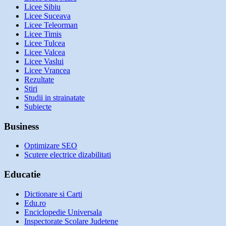
Licee Sibiu
Licee Suceava
Licee Teleorman
Licee Timis
Licee Tulcea
Licee Valcea
Licee Vaslui
Licee Vrancea
Rezultate
Stiri
Studii in strainatate
Subiecte
Business
Optimizare SEO
Scutere electrice dizabilitati
Educatie
Dictionare si Carti
Edu.ro
Enciclopedie Universala
Inspectorate Scolare Judetene