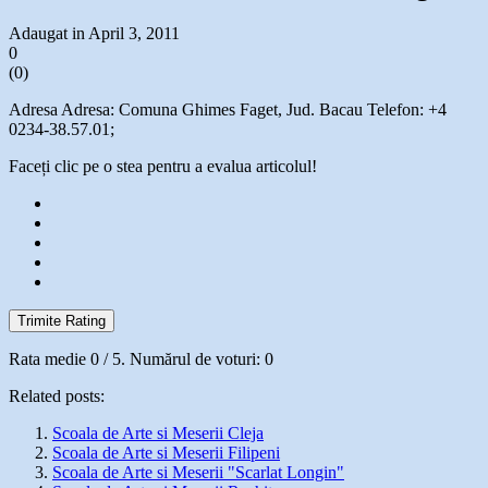
Adaugat in April 3, 2011
0
(
0
)
Adresa Adresa: Comuna Ghimes Faget, Jud. Bacau Telefon: +4
0234-38.57.01;
Faceți clic pe o stea pentru a evalua articolul!
Trimite Rating
Rata medie
0
/ 5. Numărul de voturi:
0
Related posts:
Scoala de Arte si Meserii Cleja
Scoala de Arte si Meserii Filipeni
Scoala de Arte si Meserii "Scarlat Longin"