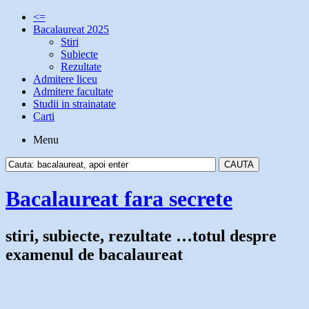
<=
Bacalaureat 2025
Stiri
Subiecte
Rezultate
Admitere liceu
Admitere facultate
Studii in strainatate
Carti
Menu
Bacalaureat fara secrete
stiri, subiecte, rezultate …totul despre
examenul de bacalaureat