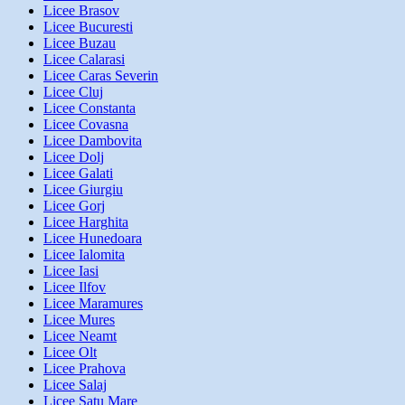
Licee Brasov
Licee Bucuresti
Licee Buzau
Licee Calarasi
Licee Caras Severin
Licee Cluj
Licee Constanta
Licee Covasna
Licee Dambovita
Licee Dolj
Licee Galati
Licee Giurgiu
Licee Gorj
Licee Harghita
Licee Hunedoara
Licee Ialomita
Licee Iasi
Licee Ilfov
Licee Maramures
Licee Mures
Licee Neamt
Licee Olt
Licee Prahova
Licee Salaj
Licee Satu Mare