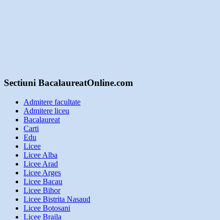
Sectiuni BacalaureatOnline.com
Admitere facultate
Admitere liceu
Bacalaureat
Carti
Edu
Licee
Licee Alba
Licee Arad
Licee Arges
Licee Bacau
Licee Bihor
Licee Bistrita Nasaud
Licee Botosani
Licee Braila