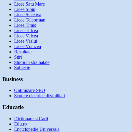
Licee Satu Mare
Licee Sibiu
Licee Suceava
Licee Teleorman
Licee Timis
Licee Tulcea
Licee Valcea
Licee Vaslui
Licee Vrancea
Rezultate
Stiri
Studii in strainatate
Subiecte
Business
Optimizare SEO
Scutere electrice dizabilitati
Educatie
Dictionare si Carti
Edu.ro
Enciclopedie Universala