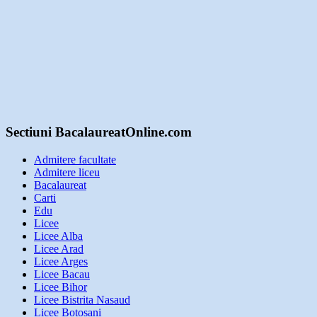
Sectiuni BacalaureatOnline.com
Admitere facultate
Admitere liceu
Bacalaureat
Carti
Edu
Licee
Licee Alba
Licee Arad
Licee Arges
Licee Bacau
Licee Bihor
Licee Bistrita Nasaud
Licee Botosani