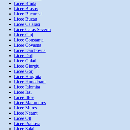
Licee Braila
Licee Brasov
Licee Bucuresti
Licee Buzau
Licee Calarasi
Licee Caras Severin
Licee Cluj
Licee Constanta
Licee Covasna
Licee Dambovita
Licee Dolj
Licee Galati
Licee Giurgiu
Licee Gorj
Licee Harghita
Licee Hunedoara
Licee Ialomita
Licee Iasi
Licee Ilfov
Licee Maramures
Licee Mures
Licee Neamt
Licee Olt
Licee Prahova
Licee Salaj