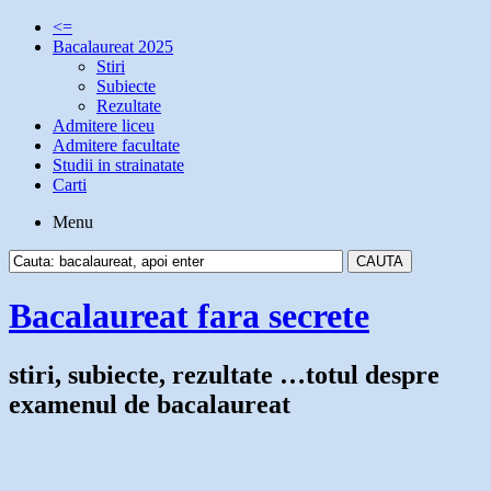
<=
Bacalaureat 2025
Stiri
Subiecte
Rezultate
Admitere liceu
Admitere facultate
Studii in strainatate
Carti
Menu
Bacalaureat fara secrete
stiri, subiecte, rezultate …totul despre
examenul de bacalaureat