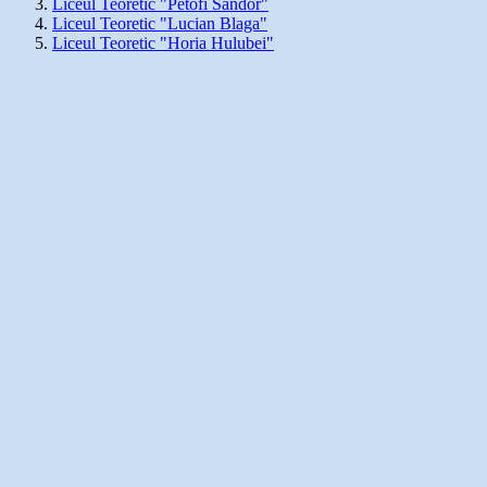
Liceul Teoretic "Petofi Sandor"
Liceul Teoretic "Lucian Blaga"
Liceul Teoretic "Horia Hulubei"