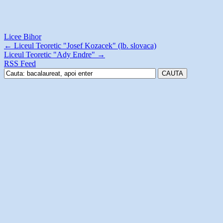
Licee Bihor
←
Liceul Teoretic "Josef Kozacek" (lb. slovaca)
Liceul Teoretic "Ady Endre"
→
RSS Feed