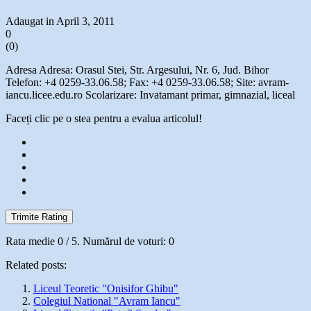
Adaugat in April 3, 2011
0
(
0
)
Adresa Adresa: Orasul Stei, Str. Argesului, Nr. 6, Jud. Bihor
Telefon: +4 0259-33.06.58; Fax: +4 0259-33.06.58; Site: avram-
iancu.licee.edu.ro Scolarizare: Invatamant primar, gimnazial, liceal
Faceți clic pe o stea pentru a evalua articolul!
Trimite Rating
Rata medie
0
/ 5. Numărul de voturi:
0
Related posts:
Liceul Teoretic "Onisifor Ghibu"
Colegiul National "Avram Iancu"