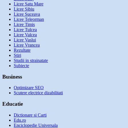
Licee Satu Mare
Licee Sibiu
Licee Suceava
Licee Teleorman
Licee Timis
Licee Tulcea
Licee Valcea
Licee Vaslui
Licee Vrancea
Rezultate
Stiri
Studii in strainatate
Subiecte
Business
Optimizare SEO
Scutere electrice dizabilitati
Educatie
Dictionare si Carti
Edu.ro
Enciclopedie Universala