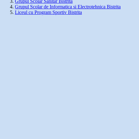
Grupul Scolar Sanitar Bistrita
Grupul Scolar de Informatica si Electrotehnica Bistrita
Liceul cu Program Sportiv Bistrita