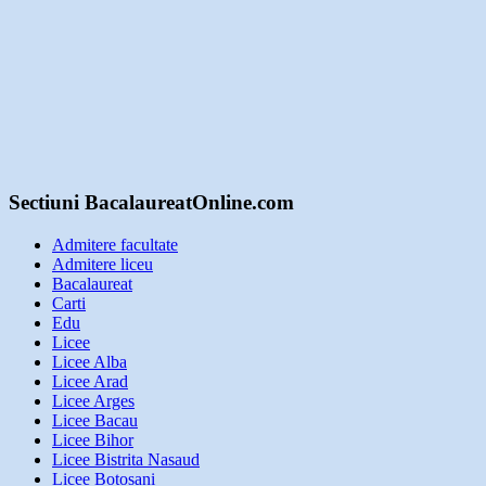
Sectiuni BacalaureatOnline.com
Admitere facultate
Admitere liceu
Bacalaureat
Carti
Edu
Licee
Licee Alba
Licee Arad
Licee Arges
Licee Bacau
Licee Bihor
Licee Bistrita Nasaud
Licee Botosani