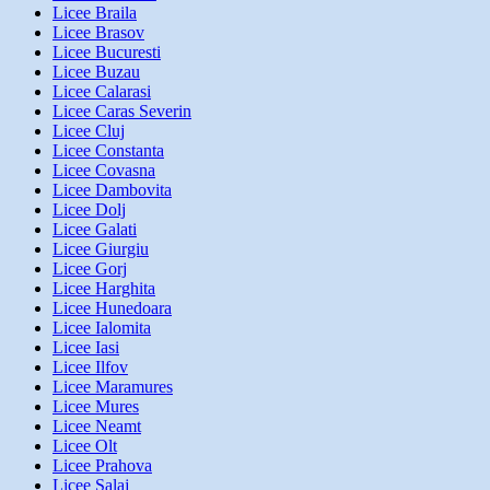
Licee Braila
Licee Brasov
Licee Bucuresti
Licee Buzau
Licee Calarasi
Licee Caras Severin
Licee Cluj
Licee Constanta
Licee Covasna
Licee Dambovita
Licee Dolj
Licee Galati
Licee Giurgiu
Licee Gorj
Licee Harghita
Licee Hunedoara
Licee Ialomita
Licee Iasi
Licee Ilfov
Licee Maramures
Licee Mures
Licee Neamt
Licee Olt
Licee Prahova
Licee Salaj