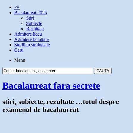
<=
Bacalaureat 2025
Stiri
Subiecte
Rezultate
Admitere liceu
Admitere facultate
Studii in strainatate
Carti
Menu
Bacalaureat fara secrete
stiri, subiecte, rezultate …totul despre
examenul de bacalaureat