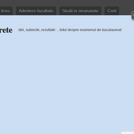
 liceu
Admitere facultate
Studii in strainatate
Carti
rete
stiri, subiecte, rezultate …totul despre examenul de bacalaureat