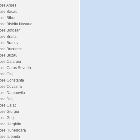
cee Arges
icee Bacau
cee Bihor
cee Bistrita Nasaud
cee Botosani
cee Braila
cee Brasov
cee Bucuresti
icee Buzau
cee Calarasi
cee Caras Severin
cee Cluj
cee Constanta
icee Covasna
icee Dambovita
cee Dolj
cee Galati
cee Giurgiu
cee Gorj
cee Harghita
icee Hunedoara
cee Ialomita