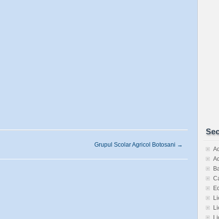
Sec
Grupul Scolar Agricol Botosani
→
Ad
Ad
Ba
Ca
E
Li
Li
Li