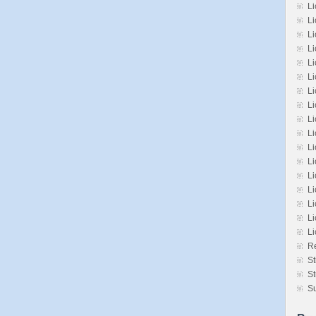
Li
Li
L
L
L
Li
L
Li
Li
Li
L
L
Li
Li
Li
Li
L
Re
St
St
Su