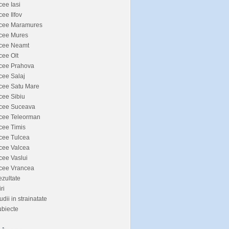
cee Iasi
cee Ilfov
icee Maramures
icee Mures
icee Neamt
cee Olt
icee Prahova
cee Salaj
cee Satu Mare
cee Sibiu
icee Suceava
icee Teleorman
cee Timis
cee Tulcea
cee Valcea
cee Vaslui
icee Vrancea
zultate
iri
udii in strainatate
biecte