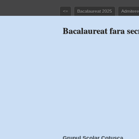
<=
Bacalaureat 2025
Admitere
Bacalaureat fara sec
Grupul Scolar Cotusca