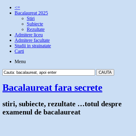
<=
Bacalaureat 2025
Stiri
Subiecte
Rezultate
Admitere liceu
Admitere facultate
Studii in strainatate
Carti
Menu
Bacalaureat fara secrete
stiri, subiecte, rezultate …totul despre
examenul de bacalaureat