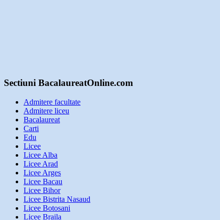
Sectiuni BacalaureatOnline.com
Admitere facultate
Admitere liceu
Bacalaureat
Carti
Edu
Licee
Licee Alba
Licee Arad
Licee Arges
Licee Bacau
Licee Bihor
Licee Bistrita Nasaud
Licee Botosani
Licee Braila