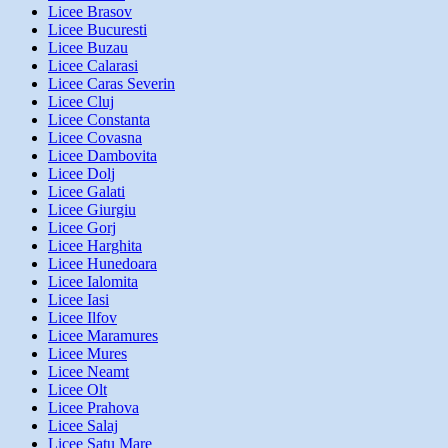
Licee Brasov
Licee Bucuresti
Licee Buzau
Licee Calarasi
Licee Caras Severin
Licee Cluj
Licee Constanta
Licee Covasna
Licee Dambovita
Licee Dolj
Licee Galati
Licee Giurgiu
Licee Gorj
Licee Harghita
Licee Hunedoara
Licee Ialomita
Licee Iasi
Licee Ilfov
Licee Maramures
Licee Mures
Licee Neamt
Licee Olt
Licee Prahova
Licee Salaj
Licee Satu Mare