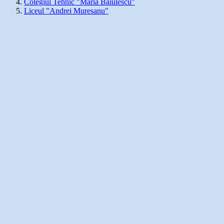
Colegiul Tehnic "Maria Baiulescu"
Liceul "Andrei Muresanu"