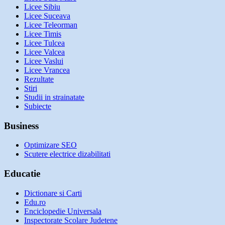
Licee Sibiu
Licee Suceava
Licee Teleorman
Licee Timis
Licee Tulcea
Licee Valcea
Licee Vaslui
Licee Vrancea
Rezultate
Stiri
Studii in strainatate
Subiecte
Business
Optimizare SEO
Scutere electrice dizabilitati
Educatie
Dictionare si Carti
Edu.ro
Enciclopedie Universala
Inspectorate Scolare Judetene