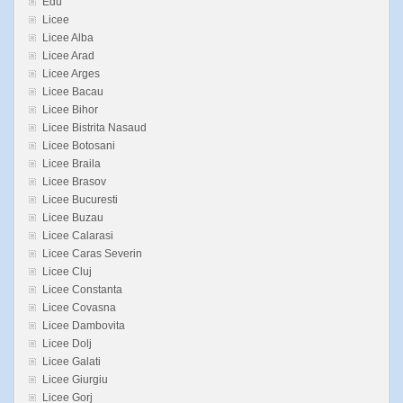
Edu
Licee
Licee Alba
Licee Arad
Licee Arges
Licee Bacau
Licee Bihor
Licee Bistrita Nasaud
Licee Botosani
Licee Braila
Licee Brasov
Licee Bucuresti
Licee Buzau
Licee Calarasi
Licee Caras Severin
Licee Cluj
Licee Constanta
Licee Covasna
Licee Dambovita
Licee Dolj
Licee Galati
Licee Giurgiu
Licee Gorj