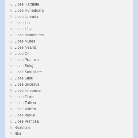
Licee Harghita
Licee Hunedoara
Licee Ialomita
Licee Iasi
Licee Ilfov
Licee Maramures
Licee Mures
Licee Neamt
Licee Olt
Licee Prahova
Licee Salaj
Licee Satu Mare
Licee Sibiu
Licee Suceava
Licee Teleorman
Licee Timis
Licee Tulcea
Licee Valcea
Licee Vaslui
Licee Vrancea
Rezultate
Stiri