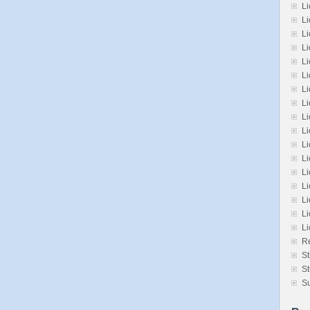
Li
Li
L
L
L
Li
L
Li
Li
Li
L
L
Li
Li
Li
Li
L
Re
St
St
Su