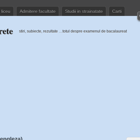
 liceu
Admitere facultate
Studii in strainatate
Carti
rete
stiri, subiecte, rezultate …totul despre examenul de bacalaureat
 engleza)