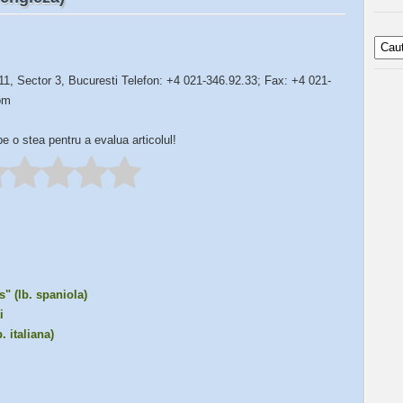
-11, Sector 3, Bucuresti Telefon: +4 021-346.92.33; Fax: +4 021-
om
pe o stea pentru a evalua articolul!
" (lb. spaniola)
i
. italiana)