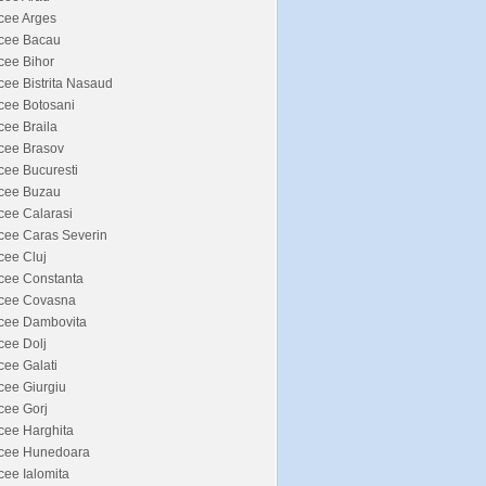
cee Arges
icee Bacau
cee Bihor
cee Bistrita Nasaud
cee Botosani
cee Braila
cee Brasov
cee Bucuresti
icee Buzau
cee Calarasi
cee Caras Severin
cee Cluj
cee Constanta
icee Covasna
icee Dambovita
cee Dolj
cee Galati
cee Giurgiu
cee Gorj
cee Harghita
icee Hunedoara
cee Ialomita