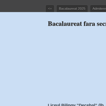
<=
Bacalaureat 2025
Admitere
Bacalaureat fara sec
Liceul Bilingv "Decebal" (lb.