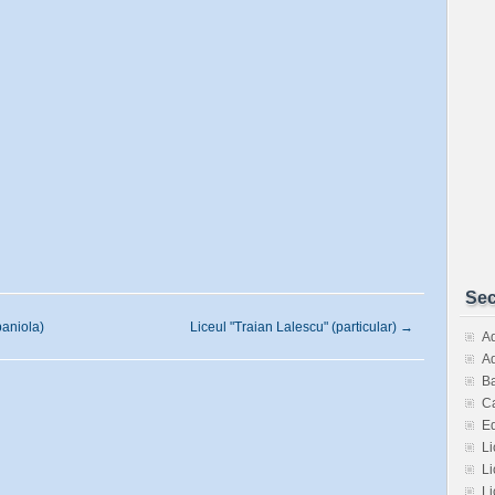
Sec
paniola)
Liceul "Traian Lalescu" (particular)
→
Ad
Ad
Ba
Ca
E
Li
Li
Li