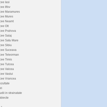
cee Iasi
cee Ilfov
icee Maramures
icee Mures
icee Neamt
cee Olt
icee Prahova
cee Salaj
cee Satu Mare
cee Sibiu
icee Suceava
icee Teleorman
cee Timis
cee Tulcea
cee Valcea
cee Vaslui
icee Vrancea
zultate
iri
udii in strainatate
biecte