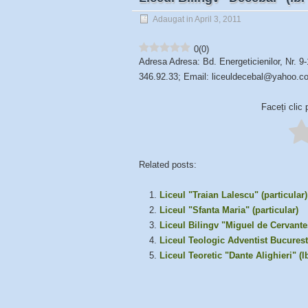
Adaugat in April 3, 2011
0
(
0
)
Adresa Adresa: Bd. Energeticienilor, Nr. 9
346.92.33; Email: liceuldecebal@yahoo.c
Faceți clic 
Related posts:
Liceul "Traian Lalescu" (particular)
Liceul "Sfanta Maria" (particular)
Liceul Bilingv "Miguel de Cervantes
Liceul Teologic Adventist Bucurest
Liceul Teoretic "Dante Alighieri" (lb