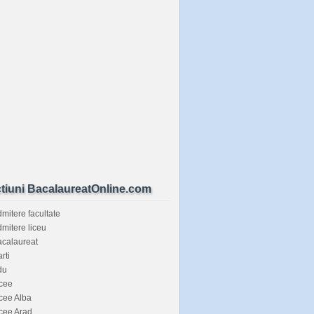
tiuni BacalaureatOnline.com
mitere facultate
mitere liceu
calaureat
rti
du
cee
cee Alba
cee Arad